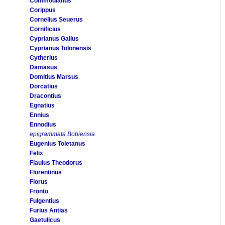
Commodianus
Corippus
Cornelius Seuerus
Cornificius
Cyprianus Gallus
Cyprianus Tolonensis
Cytherius
Damasus
Domitius Marsus
Dorcatius
Dracontius
Egnatius
Ennius
Ennodius
epigrammata Bobiensia
Eugenius Toletanus
Felix
Flauius Theodorus
Florentinus
Florus
Fronto
Fulgentius
Furius Antias
Gaetulicus