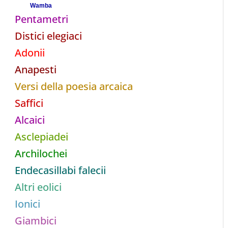
Wamba
Pentametri
Distici elegiaci
Adonii
Anapesti
Versi della poesia arcaica
Saffici
Alcaici
Asclepiadei
Archilochei
Endecasillabi falecii
Altri eolici
Ionici
Giambici