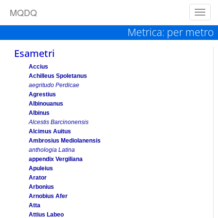
M
Q
D
Q
Toggl
navig
Metrica: per metro
Esametri
Accius
Achilleus Spoletanus
aegritudo Perdicae
Agrestius
Albinouanus
Albinus
Alcestis Barcinonensis
Alcimus Auitus
Ambrosius Mediolanensis
anthologia Latina
appendix Vergiliana
Apuleius
Arator
Arbonius
Arnobius Afer
Atta
Attius Labeo