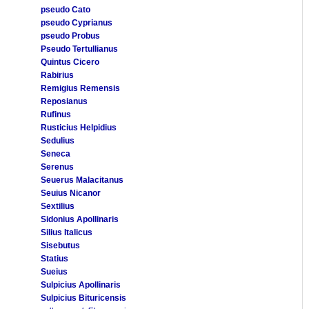
pseudo Cato
pseudo Cyprianus
pseudo Probus
Pseudo Tertullianus
Quintus Cicero
Rabirius
Remigius Remensis
Reposianus
Rufinus
Rusticius Helpidius
Sedulius
Seneca
Serenus
Seuerus Malacitanus
Seuius Nicanor
Sextilius
Sidonius Apollinaris
Silius Italicus
Sisebutus
Statius
Sueius
Sulpicius Apollinaris
Sulpicius Bituricensis