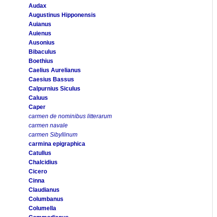
Audax
Augustinus Hipponensis
Auianus
Auienus
Ausonius
Bibaculus
Boethius
Caelius Aurelianus
Caesius Bassus
Calpurnius Siculus
Caluus
Caper
carmen de nominibus litterarum
carmen navale
carmen Sibyllinum
carmina epigraphica
Catullus
Chalcidius
Cicero
Cinna
Claudianus
Columbanus
Columella