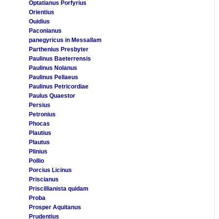
Optatianus Porfyrius
Orientius
Ouidius
Paconianus
panegyricus in Messallam
Parthenius Presbyter
Paulinus Baeterrensis
Paulinus Nolanus
Paulinus Pellaeus
Paulinus Petricordiae
Paulus Quaestor
Persius
Petronius
Phocas
Plautius
Plautus
Plinius
Pollio
Porcius Licinus
Priscianus
Priscillianista quidam
Proba
Prosper Aquitanus
Prudentius