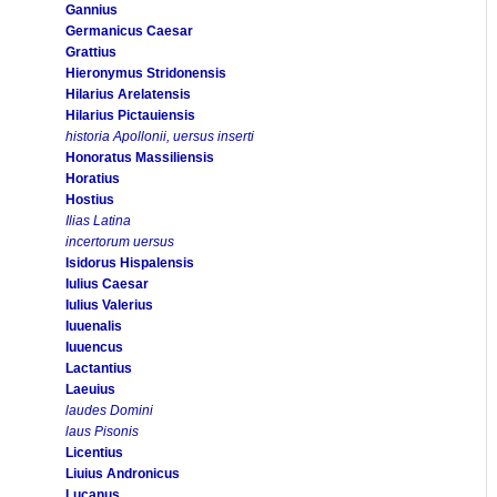
Gannius
Germanicus Caesar
Grattius
Hieronymus Stridonensis
Hilarius Arelatensis
Hilarius Pictauiensis
historia Apollonii, uersus inserti
Honoratus Massiliensis
Horatius
Hostius
Ilias Latina
incertorum uersus
Isidorus Hispalensis
Iulius Caesar
Iulius Valerius
Iuuenalis
Iuuencus
Lactantius
Laeuius
laudes Domini
laus Pisonis
Licentius
Liuius Andronicus
Lucanus