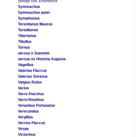
sylloge cod. Elnonensis
Symmachus
Symmachus pater
Symphosius
Terentianus Maurus
Tertullianus
Tiberianus
Tibullus
Turnus
uersus e Suetonio
uersus ex Historia Augusta
Vagellius
Valerius Flaccus
Valerius Soranus
Valgius Rufus
Varius
Varro Atacinus
Varro Reatinus
Venantius Fortunatus
Verecundus
Vergilius
Verrius Flaccus
Vespa
Victorinus