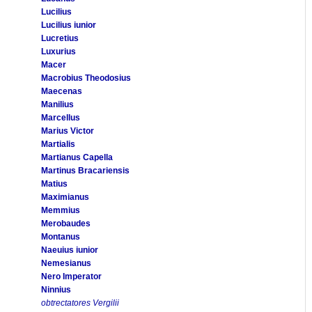
Lucilius
Lucilius iunior
Lucretius
Luxurius
Macer
Macrobius Theodosius
Maecenas
Manilius
Marcellus
Marius Victor
Martialis
Martianus Capella
Martinus Bracariensis
Matius
Maximianus
Memmius
Merobaudes
Montanus
Naeuius iunior
Nemesianus
Nero Imperator
Ninnius
obtrectatores Vergilii