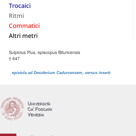
Trocaici
Ritmi
Commatici
Altri metri
Sulpicius Pius, episcopus Bituricensis
† 647
epistula ad Desiderium Cadurcensem, uersus inserti
Università
Ca’ Foscari
Venezia