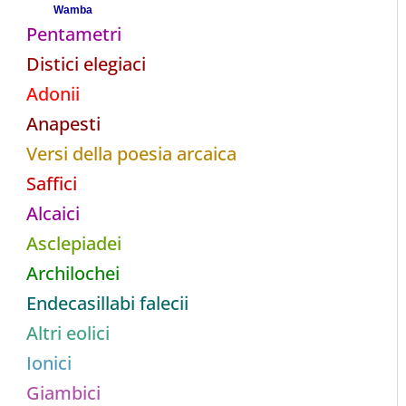
Wamba
Pentametri
Distici elegiaci
Adonii
Anapesti
Versi della poesia arcaica
Saffici
Alcaici
Asclepiadei
Archilochei
Endecasillabi falecii
Altri eolici
Ionici
Giambici