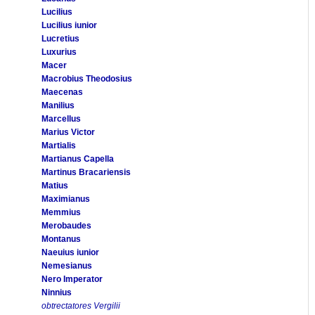
Lucilius
Lucilius iunior
Lucretius
Luxurius
Macer
Macrobius Theodosius
Maecenas
Manilius
Marcellus
Marius Victor
Martialis
Martianus Capella
Martinus Bracariensis
Matius
Maximianus
Memmius
Merobaudes
Montanus
Naeuius iunior
Nemesianus
Nero Imperator
Ninnius
obtrectatores Vergilii