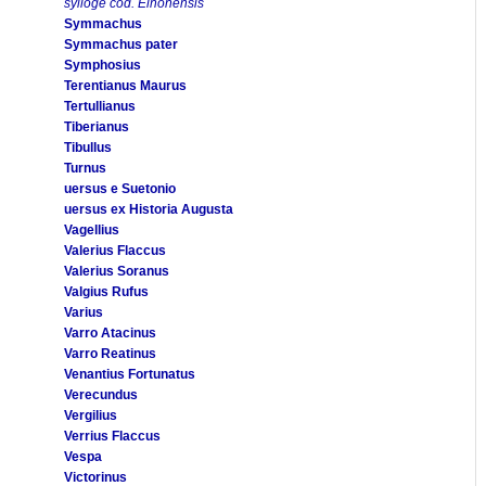
sylloge cod. Elnonensis
Symmachus
Symmachus pater
Symphosius
Terentianus Maurus
Tertullianus
Tiberianus
Tibullus
Turnus
uersus e Suetonio
uersus ex Historia Augusta
Vagellius
Valerius Flaccus
Valerius Soranus
Valgius Rufus
Varius
Varro Atacinus
Varro Reatinus
Venantius Fortunatus
Verecundus
Vergilius
Verrius Flaccus
Vespa
Victorinus