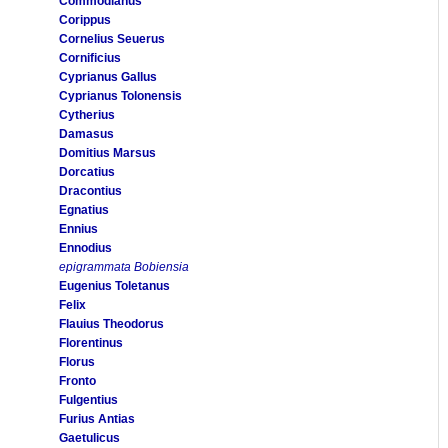
Commodianus
Corippus
Cornelius Seuerus
Cornificius
Cyprianus Gallus
Cyprianus Tolonensis
Cytherius
Damasus
Domitius Marsus
Dorcatius
Dracontius
Egnatius
Ennius
Ennodius
epigrammata Bobiensia
Eugenius Toletanus
Felix
Flauius Theodorus
Florentinus
Florus
Fronto
Fulgentius
Furius Antias
Gaetulicus