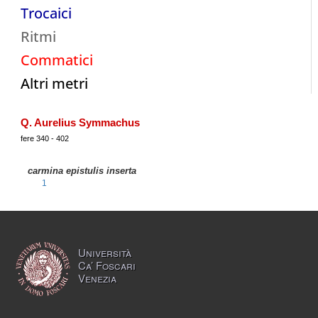
Trocaici
Ritmi
Commatici
Altri metri
Q. Aurelius Symmachus
fere 340 - 402
carmina epistulis inserta
1
Università
Ca’ Foscari
Venezia