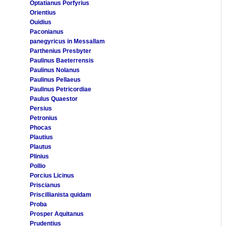
Optatianus Porfyrius
Orientius
Ouidius
Paconianus
panegyricus in Messallam
Parthenius Presbyter
Paulinus Baeterrensis
Paulinus Nolanus
Paulinus Pellaeus
Paulinus Petricordiae
Paulus Quaestor
Persius
Petronius
Phocas
Plautius
Plautus
Plinius
Pollio
Porcius Licinus
Priscianus
Priscillianista quidam
Proba
Prosper Aquitanus
Prudentius