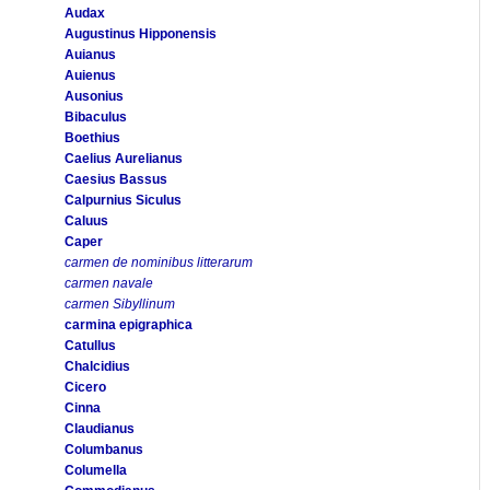
Audax
Augustinus Hipponensis
Auianus
Auienus
Ausonius
Bibaculus
Boethius
Caelius Aurelianus
Caesius Bassus
Calpurnius Siculus
Caluus
Caper
carmen de nominibus litterarum
carmen navale
carmen Sibyllinum
carmina epigraphica
Catullus
Chalcidius
Cicero
Cinna
Claudianus
Columbanus
Columella