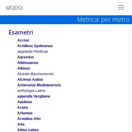
M
Q
D
Q
Toggl
navig
Metrica: per metro
Esametri
Accius
Achilleus Spoletanus
aegritudo Perdicae
Agrestius
Albinouanus
Albinus
Alcestis Barcinonensis
Alcimus Auitus
Ambrosius Mediolanensis
anthologia Latina
appendix Vergiliana
Apuleius
Arator
Arbonius
Arnobius Afer
Atta
Attius Labeo