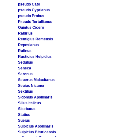
pseudo Cato
pseudo Cyprianus
pseudo Probus
Pseudo Tertullianus
Quintus Cicero
Rabirius
Remigius Remensis
Reposianus
Rufinus
Rusticius Helpidius
Sedulius
Seneca
Serenus
Seuerus Malacitanus
Seuius Nicanor
Sextilius
Sidonius Apollinaris
Silius Italicus
Sisebutus
Statius
Sueius
Sulpicius Apollinaris
Sulpicius Bituricensis