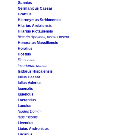
Gannius
Germanicus Caesar
Grattius
Hieronymus Stridonensis
Hilarius Arelatensis
Hilarius Pictauiensis
historia Apollonii, uersus inserti
Honoratus Massiliensis
Horatius
Hostius
Ilias Latina
incertorum uersus
Isidorus Hispalensis
Iulius Caesar
Iulius Valerius
Iuuenalis
Iuuencus
Lactantius
Laeuius
laudes Domini
laus Pisonis
Licentius
Liuius Andronicus
Lucanus