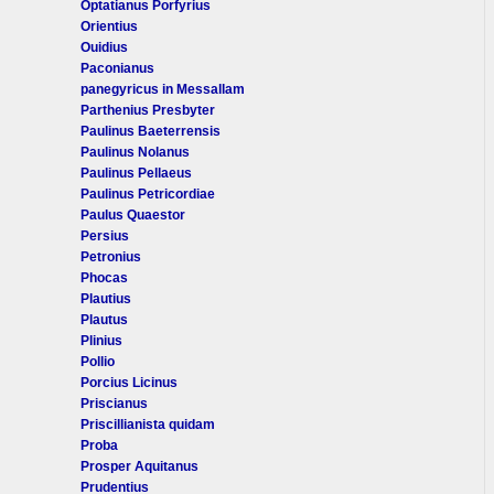
Optatianus Porfyrius
Orientius
Ouidius
Paconianus
panegyricus in Messallam
Parthenius Presbyter
Paulinus Baeterrensis
Paulinus Nolanus
Paulinus Pellaeus
Paulinus Petricordiae
Paulus Quaestor
Persius
Petronius
Phocas
Plautius
Plautus
Plinius
Pollio
Porcius Licinus
Priscianus
Priscillianista quidam
Proba
Prosper Aquitanus
Prudentius