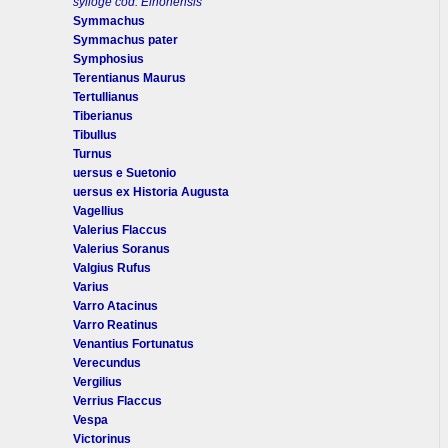
sylloge cod. Elnonensis
Symmachus
Symmachus pater
Symphosius
Terentianus Maurus
Tertullianus
Tiberianus
Tibullus
Turnus
uersus e Suetonio
uersus ex Historia Augusta
Vagellius
Valerius Flaccus
Valerius Soranus
Valgius Rufus
Varius
Varro Atacinus
Varro Reatinus
Venantius Fortunatus
Verecundus
Vergilius
Verrius Flaccus
Vespa
Victorinus