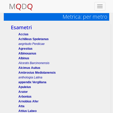
M
Q
D
Q
Toggle
navigati
Metrica: per metro
Esametri
Accius
Achilleus Spoletanus
aegritudo Perdicae
Agrestius
Albinouanus
Albinus
Alcestis Barcinonensis
Alcimus Auitus
Ambrosius Mediolanensis
anthologia Latina
appendix Vergiliana
Apuleius
Arator
Arbonius
Arnobius Afer
Atta
Attius Labeo