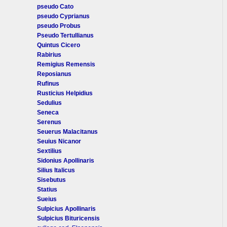
pseudo Cato
pseudo Cyprianus
pseudo Probus
Pseudo Tertullianus
Quintus Cicero
Rabirius
Remigius Remensis
Reposianus
Rufinus
Rusticius Helpidius
Sedulius
Seneca
Serenus
Seuerus Malacitanus
Seuius Nicanor
Sextilius
Sidonius Apollinaris
Silius Italicus
Sisebutus
Statius
Sueius
Sulpicius Apollinaris
Sulpicius Bituricensis