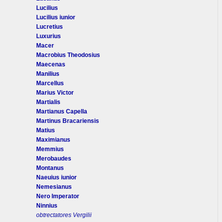
Lucilius
Lucilius iunior
Lucretius
Luxurius
Macer
Macrobius Theodosius
Maecenas
Manilius
Marcellus
Marius Victor
Martialis
Martianus Capella
Martinus Bracariensis
Matius
Maximianus
Memmius
Merobaudes
Montanus
Naeuius iunior
Nemesianus
Nero Imperator
Ninnius
obtrectatores Vergilii