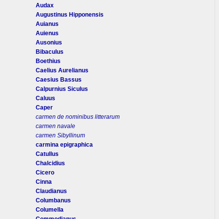
Audax
Augustinus Hipponensis
Auianus
Auienus
Ausonius
Bibaculus
Boethius
Caelius Aurelianus
Caesius Bassus
Calpurnius Siculus
Caluus
Caper
carmen de nominibus litterarum
carmen navale
carmen Sibyllinum
carmina epigraphica
Catullus
Chalcidius
Cicero
Cinna
Claudianus
Columbanus
Columella