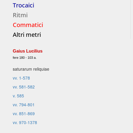
Trocaici
Ritmi
Commatici
Altri metri
Gaius Lucilius
fere 180 - 103 a.
saturarum reliquiae
vv. 1-578
vv. 581-582
v. 585
vv. 794-801
vv. 851-869
vv. 970-1378