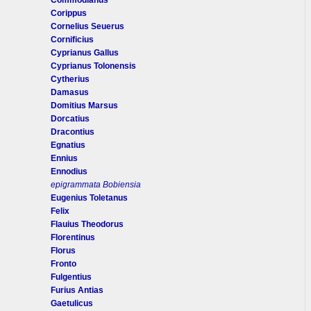
Commodianus
Corippus
Cornelius Seuerus
Cornificius
Cyprianus Gallus
Cyprianus Tolonensis
Cytherius
Damasus
Domitius Marsus
Dorcatius
Dracontius
Egnatius
Ennius
Ennodius
epigrammata Bobiensia
Eugenius Toletanus
Felix
Flauius Theodorus
Florentinus
Florus
Fronto
Fulgentius
Furius Antias
Gaetulicus