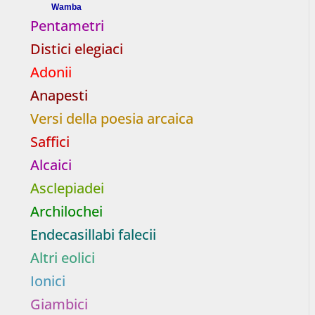
Wamba
Pentametri
Distici elegiaci
Adonii
Anapesti
Versi della poesia arcaica
Saffici
Alcaici
Asclepiadei
Archilochei
Endecasillabi falecii
Altri eolici
Ionici
Giambici