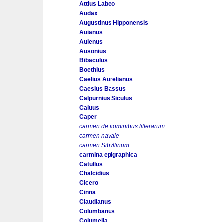
Attius Labeo
Audax
Augustinus Hipponensis
Auianus
Auienus
Ausonius
Bibaculus
Boethius
Caelius Aurelianus
Caesius Bassus
Calpurnius Siculus
Caluus
Caper
carmen de nominibus litterarum
carmen navale
carmen Sibyllinum
carmina epigraphica
Catullus
Chalcidius
Cicero
Cinna
Claudianus
Columbanus
Columella