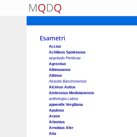
M
Q
D
Q
Esametri
Accius
Achilleus Spoletanus
aegritudo Perdicae
Agrestius
Albinouanus
Albinus
Alcestis Barcinonensis
Alcimus Auitus
Ambrosius Mediolanensis
anthologia Latina
appendix Vergiliana
Apuleius
Arator
Arbonius
Arnobius Afer
Atta