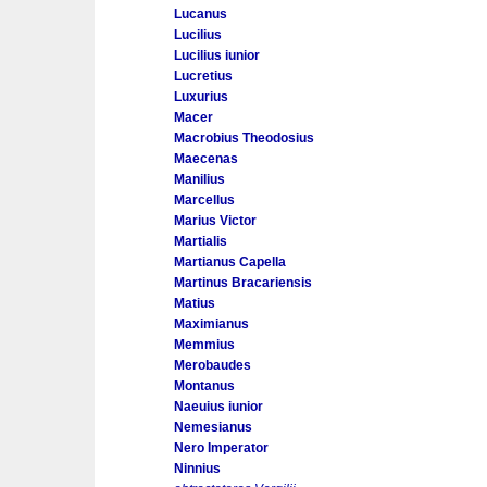
Lucanus
Lucilius
Lucilius iunior
Lucretius
Luxurius
Macer
Macrobius Theodosius
Maecenas
Manilius
Marcellus
Marius Victor
Martialis
Martianus Capella
Martinus Bracariensis
Matius
Maximianus
Memmius
Merobaudes
Montanus
Naeuius iunior
Nemesianus
Nero Imperator
Ninnius