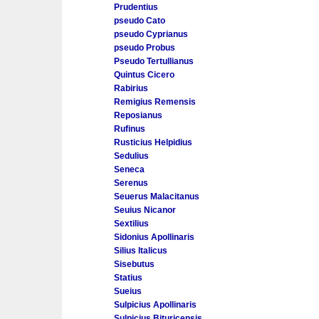
Prudentius
pseudo Cato
pseudo Cyprianus
pseudo Probus
Pseudo Tertullianus
Quintus Cicero
Rabirius
Remigius Remensis
Reposianus
Rufinus
Rusticius Helpidius
Sedulius
Seneca
Serenus
Seuerus Malacitanus
Seuius Nicanor
Sextilius
Sidonius Apollinaris
Silius Italicus
Sisebutus
Statius
Sueius
Sulpicius Apollinaris
Sulpicius Bituricensis