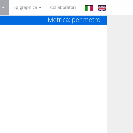
a
Epigraphica
Collaboratori
Metrica: per metro