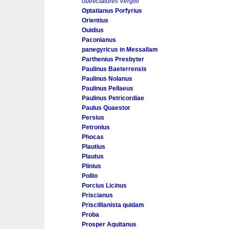
obtrectatores Vergilii
Optatianus Porfyrius
Orientius
Ouidius
Paconianus
panegyricus in Messallam
Parthenius Presbyter
Paulinus Baeterrensis
Paulinus Nolanus
Paulinus Pellaeus
Paulinus Petricordiae
Paulus Quaestor
Persius
Petronius
Phocas
Plautius
Plautus
Plinius
Pollio
Porcius Licinus
Priscianus
Priscillianista quidam
Proba
Prosper Aquitanus