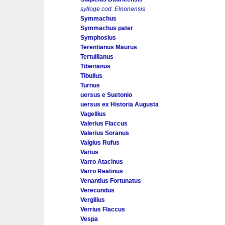
sylloge cod. Elnonensis
Symmachus
Symmachus pater
Symphosius
Terentianus Maurus
Tertullianus
Tiberianus
Tibullus
Turnus
uersus e Suetonio
uersus ex Historia Augusta
Vagellius
Valerius Flaccus
Valerius Soranus
Valgius Rufus
Varius
Varro Atacinus
Varro Reatinus
Venantius Fortunatus
Verecundus
Vergilius
Verrius Flaccus
Vespa