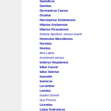
Gaetulicus
Gannius
Germanicus Caesar
Grattius
Hieronymus Stridonensis
Hilarius Arelatensis
Hilarius Pictauiensis
historia Apollonii, uersus inserti
Honoratus Massiliensis
Horatius
Hostius
Ilias Latina
incertorum uersus
Isidorus Hispalensis
Iulius Caesar
Iulius Valerius
Iuuenalis
Iuuencus
Lactantius
Laeuius
laudes Domini
laus Pisonis
Licentius
Liuius Andronicus