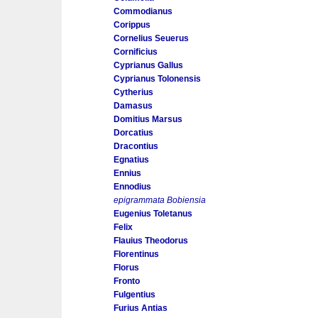
Commodianus
Corippus
Cornelius Seuerus
Cornificius
Cyprianus Gallus
Cyprianus Tolonensis
Cytherius
Damasus
Domitius Marsus
Dorcatius
Dracontius
Egnatius
Ennius
Ennodius
epigrammata Bobiensia
Eugenius Toletanus
Felix
Flauius Theodorus
Florentinus
Florus
Fronto
Fulgentius
Furius Antias