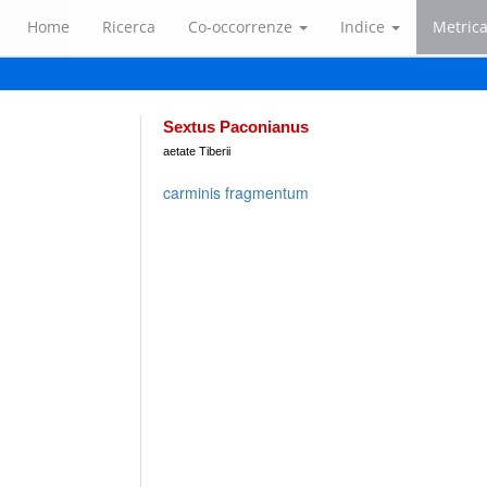
Home
Ricerca
Co-occorrenze
Indice
Metric
Sextus Paconianus
aetate Tiberii
carminis fragmentum