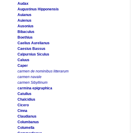
Audax
Augustinus Hipponensis
Auianus
Auienus
Ausonius
Bibaculus
Boethius
Caelius Aurelianus
Caesius Bassus
Calpurnius Siculus
Caluus
Caper
carmen de nominibus litterarum
carmen navale
carmen Sibyllinum
carmina epigraphica
Catullus
Chalcidius
Cicero
Cinna
Claudianus
Columbanus
Columella