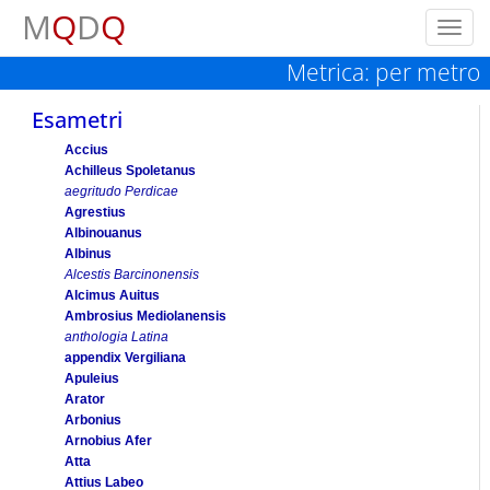
M
Q
D
Q
Toggl
navig
Metrica: per metro
Esametri
Accius
Achilleus Spoletanus
aegritudo Perdicae
Agrestius
Albinouanus
Albinus
Alcestis Barcinonensis
Alcimus Auitus
Ambrosius Mediolanensis
anthologia Latina
appendix Vergiliana
Apuleius
Arator
Arbonius
Arnobius Afer
Atta
Attius Labeo