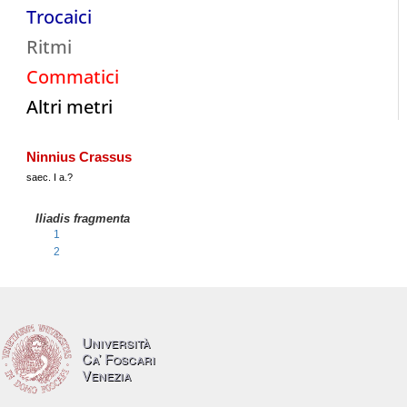
Trocaici
Ritmi
Commatici
Altri metri
Ninnius Crassus
saec. I a.?
Iliadis fragmenta
1
2
Università
Ca’ Foscari
Venezia