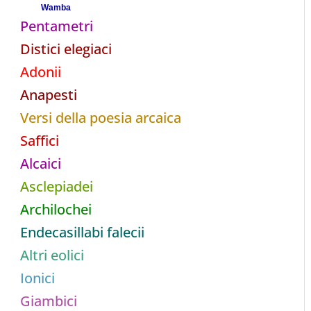
Wamba
Pentametri
Distici elegiaci
Adonii
Anapesti
Versi della poesia arcaica
Saffici
Alcaici
Asclepiadei
Archilochei
Endecasillabi falecii
Altri eolici
Ionici
Giambici