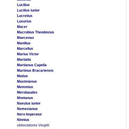
Lucilius
Lucilius iunior
Lucretius
Luxurius
Macer
Macrobius Theodosius
Maecenas
Manilius
Marcellus
Marius Victor
Martialis
Martianus Capella
Martinus Bracariensis
Matius
Maximianus
Memmius
Merobaudes
Montanus
Naeuius iunior
Nemesianus
Nero Imperator
Ninnius
obtrectatores Vergilii