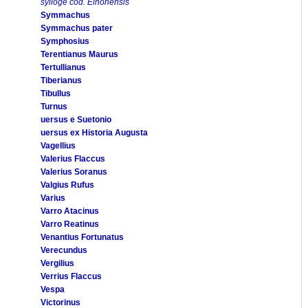
sylloge cod. Elnonensis
Symmachus
Symmachus pater
Symphosius
Terentianus Maurus
Tertullianus
Tiberianus
Tibullus
Turnus
uersus e Suetonio
uersus ex Historia Augusta
Vagellius
Valerius Flaccus
Valerius Soranus
Valgius Rufus
Varius
Varro Atacinus
Varro Reatinus
Venantius Fortunatus
Verecundus
Vergilius
Verrius Flaccus
Vespa
Victorinus