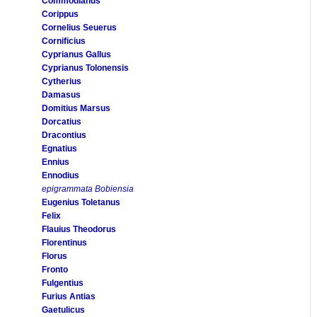
Commodianus
Corippus
Cornelius Seuerus
Cornificius
Cyprianus Gallus
Cyprianus Tolonensis
Cytherius
Damasus
Domitius Marsus
Dorcatius
Dracontius
Egnatius
Ennius
Ennodius
epigrammata Bobiensia
Eugenius Toletanus
Felix
Flauius Theodorus
Florentinus
Florus
Fronto
Fulgentius
Furius Antias
Gaetulicus