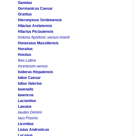
Gannius
Germanicus Caesar
Grattius
Hieronymus Stridonensis
Hilarius Arelatensis
Hilarius Pictauiensis
historia Apollonii, uersus inserti
Honoratus Massiliensis
Horatius
Hostius
Ilias Latina
incertorum uersus
Isidorus Hispalensis
Iulius Caesar
Iulius Valerius
Iuuenalis
Iuuencus
Lactantius
Laeuius
laudes Domini
laus Pisonis
Licentius
Liuius Andronicus
Lucanus