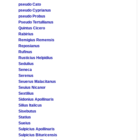
pseudo Cato
pseudo Cyprianus
pseudo Probus
Pseudo Tertullianus
Quintus Cicero
Rabirius
Remigius Remensis
Reposianus
Rufinus
Rusticius Helpidius
Sedulius
Seneca
Serenus
Seuerus Malacitanus
Seuius Nicanor
Sextilius
Sidonius Apollinaris
Silius Italicus
Sisebutus
Statius
Sueius
Sulpicius Apollinaris
Sulpicius Bituricensis