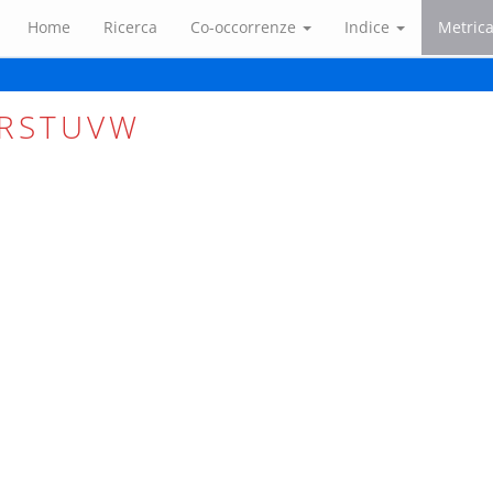
Home
Ricerca
Co-occorrenze
Indice
Metric
R
S
T
U
V
W