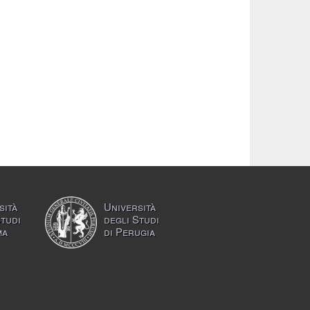
sità
Università
Studi
degli Studi
ma
di Perugia