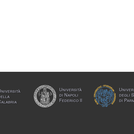
Università
Univer
Università
di Napoli
degli 
della
Federico II
di Par
Calabria