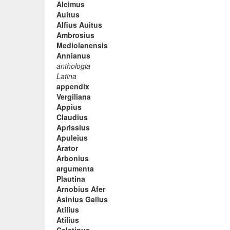
Alcimus
Auitus
Alfius Auitus
Ambrosius
Mediolanensis
Annianus
anthologia
Latina
appendix
Vergiliana
Appius
Claudius
Aprissius
Apuleius
Arator
Arbonius
argumenta
Plautina
Arnobius Afer
Asinius Gallus
Atilius
Atilius