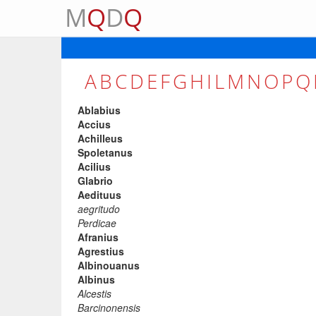
M
Q
D
Q
A
B
C
D
E
F
G
H
I
L
M
N
O
P
Q
Ablabius
Accius
Achilleus
Spoletanus
Acilius
Glabrio
Aedituus
aegritudo
Perdicae
Afranius
Agrestius
Albinouanus
Albinus
Alcestis
Barcinonensis