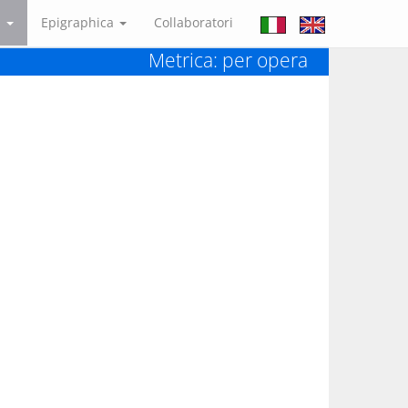
a
Epigraphica
Collaboratori
Metrica: per opera