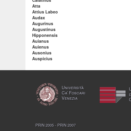
Calatinus
Atta
Attius Labeo
Audax
Augurinus
Augustinus
Hipponensis
Auianus
Auienus
Ausonius
Auspicius
Università
Ca’ Foscari
Venezia
PRIN 2005 - PRIN 2007