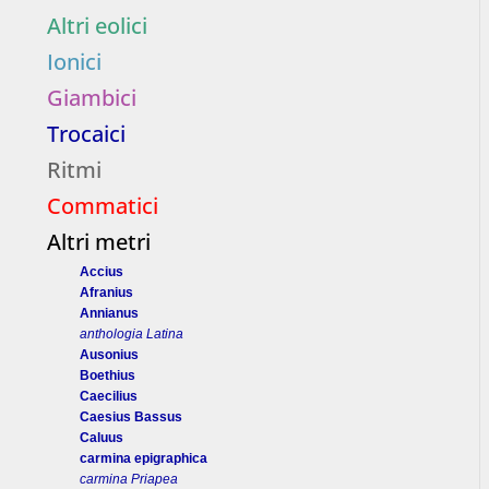
Altri eolici
Ionici
Giambici
Trocaici
Ritmi
Commatici
Altri metri
Accius
Afranius
Annianus
anthologia Latina
Ausonius
Boethius
Caecilius
Caesius Bassus
Caluus
carmina epigraphica
carmina Priapea