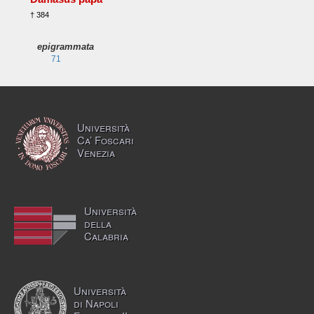
† 384
epigrammata
71
Università
Ca’ Foscari
Venezia
Università
della
Calabria
Università
di Napoli