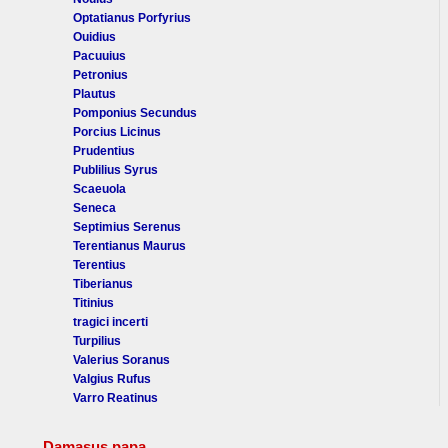
Optatianus Porfyrius
Ouidius
Pacuuius
Petronius
Plautus
Pomponius Secundus
Porcius Licinus
Prudentius
Publilius Syrus
Scaeuola
Seneca
Septimius Serenus
Terentianus Maurus
Terentius
Tiberianus
Titinius
tragici incerti
Turpilius
Valerius Soranus
Valgius Rufus
Varro Reatinus
Damasus papa