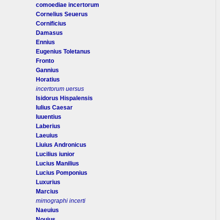
comoediae incertorum
Cornelius Seuerus
Cornificius
Damasus
Ennius
Eugenius Toletanus
Fronto
Gannius
Horatius
incertorum uersus
Isidorus Hispalensis
Iulius Caesar
Iuuentius
Laberius
Laeuius
Liuius Andronicus
Lucilius iunior
Lucius Manilius
Lucius Pomponius
Luxurius
Marcius
mimographi incerti
Naeuius
Nouius