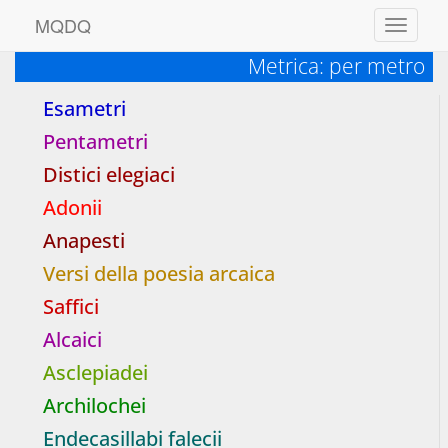
M
Q
D
Q
Toggle
navigati
Metrica: per metro
Esametri
Pentametri
Distici elegiaci
Adonii
Anapesti
Versi della poesia arcaica
Saffici
Alcaici
Asclepiadei
Archilochei
Endecasillabi falecii