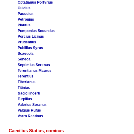
Optatianus Porfyrius
Ouidius
Pacuuius
Petronius
Plautus
Pomponius Secundus
Porcius Licinus
Prudentius
Publilius Syrus
Scaeuola
Seneca
Septimius Serenus
Terentianus Maurus
Terentius
Tiberianus
Titinius
tragici incerti
Turpilius
Valerius Soranus
Valgius Rufus
Varro Reatinus
Caecilius Statius, comicus