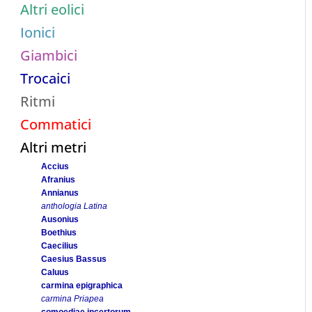
Altri eolici
Ionici
Giambici
Trocaici
Ritmi
Commatici
Altri metri
Accius
Afranius
Annianus
anthologia Latina
Ausonius
Boethius
Caecilius
Caesius Bassus
Caluus
carmina epigraphica
carmina Priapea
comoediae incertorum