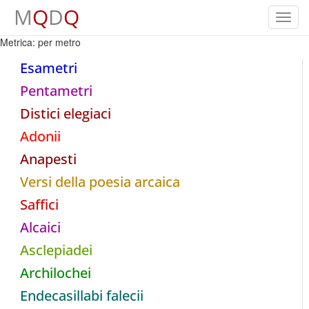
M
Q
D
Q
Toggl
navig
Metrica: per metro
Esametri
Pentametri
Distici elegiaci
Adonii
Anapesti
Versi della poesia arcaica
Saffici
Alcaici
Asclepiadei
Archilochei
Endecasillabi falecii