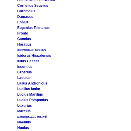
Cornelius Seuerus
Cornificius
Damasus
Ennius
Eugenius Toletanus
Fronto
Gannius
Horatius
incertorum uersus
Isidorus Hispalensis
Iulius Caesar
Iuuentius
Laberius
Laeuius
Liuius Andronicus
Lucilius iunior
Lucius Manilius
Lucius Pomponius
Luxurius
Marcius
mimographi incerti
Naeuius
Nouius