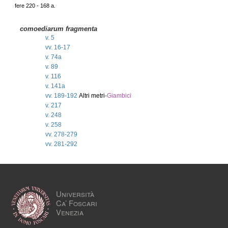
fere 220 - 168 a.
comoediarum fragmenta
v. 5
vv. 16-17
v. 74a
v. 89
v. 116
v. 141a
vv. 189-192
Altri metri
-
Giambici
v. 217
v. 248
v. 258
vv. 278-279
vv. 281-292
Università
Ca’ Foscari
Venezia