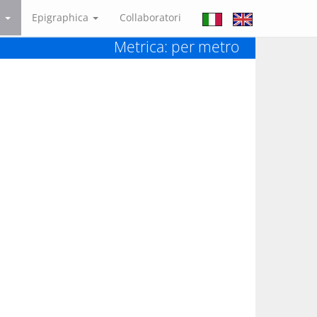
a
Epigraphica
Collaboratori
Metrica: per metro