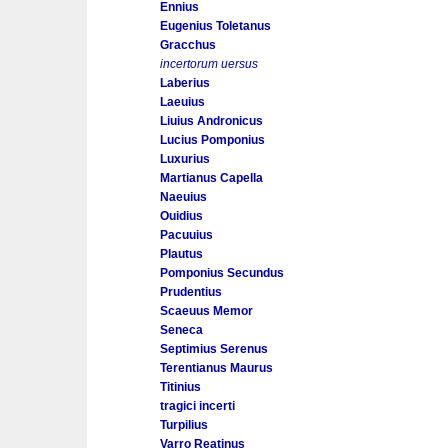
Ennius
Eugenius Toletanus
Gracchus
incertorum uersus
Laberius
Laeuius
Liuius Andronicus
Lucius Pomponius
Luxurius
Martianus Capella
Naeuius
Ouidius
Pacuuius
Plautus
Pomponius Secundus
Prudentius
Scaeuus Memor
Seneca
Septimius Serenus
Terentianus Maurus
Titinius
tragici incerti
Turpilius
Varro Reatinus