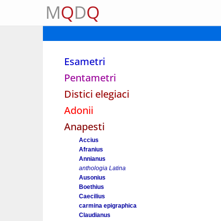
M
Q
D
Q
Esametri
Pentametri
Distici elegiaci
Adonii
Anapesti
Accius
Afranius
Annianus
anthologia Latina
Ausonius
Boethius
Caecilius
carmina epigraphica
Claudianus