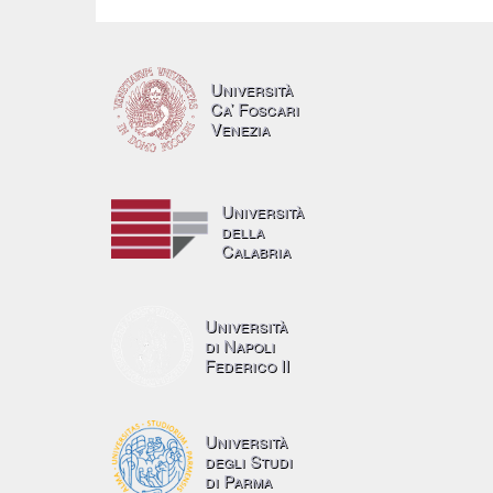
Università
Ca’ Foscari
Venezia
Università
della
Calabria
Università
di Napoli
Federico II
Università
degli Studi
di Parma