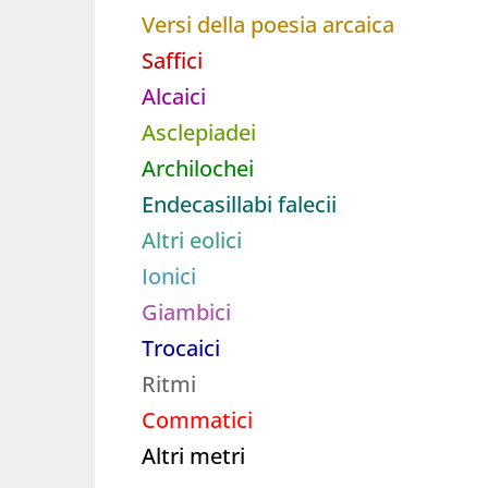
Versi della poesia arcaica
Saffici
Alcaici
Asclepiadei
Archilochei
Endecasillabi falecii
Altri eolici
Ionici
Giambici
Trocaici
Ritmi
Commatici
Altri metri