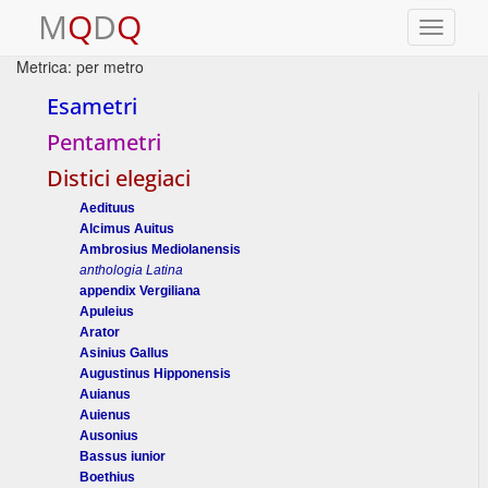
M
Q
D
Q
Toggle
navigati
Metrica: per metro
Esametri
Pentametri
Distici elegiaci
Aedituus
Alcimus Auitus
Ambrosius Mediolanensis
anthologia Latina
appendix Vergiliana
Apuleius
Arator
Asinius Gallus
Augustinus Hipponensis
Auianus
Auienus
Ausonius
Bassus iunior
Boethius