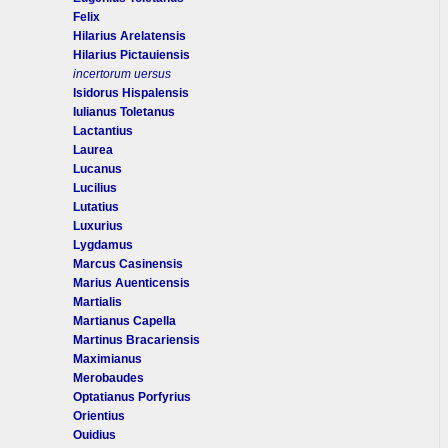
Felix
Hilarius Arelatensis
Hilarius Pictauiensis
incertorum uersus
Isidorus Hispalensis
Iulianus Toletanus
Lactantius
Laurea
Lucanus
Lucilius
Lutatius
Luxurius
Lygdamus
Marcus Casinensis
Marius Auenticensis
Martialis
Martianus Capella
Martinus Bracariensis
Maximianus
Merobaudes
Optatianus Porfyrius
Orientius
Ouidius