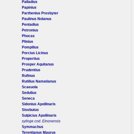
Palladius
Papinius
Parthenius Presbyter
Paulinus Nolanus
Pentadius
Petronius
Phocas
Plinius
Pompilius
Porcius Licinus
Propertius
Prosper Aquitanus
Prudentius
Rufinus
Rutilius Namatianus
Scaeuola
Sedulius
Seneca
Sidonius Apollinaris
Sisebutus
Sulpicius Apollinaris
sylloge cod. Elnonensis
Symmachus
Terentianus Maurus