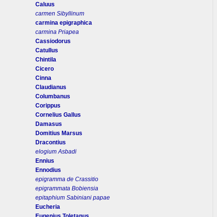
Caluus
carmen Sibyllinum
carmina epigraphica
carmina Priapea
Cassiodorus
Catullus
Chintila
Cicero
Cinna
Claudianus
Columbanus
Corippus
Cornelius Gallus
Damasus
Domitius Marsus
Dracontius
elogium Asbadi
Ennius
Ennodius
epigramma de Crassitio
epigrammata Bobiensia
epitaphium Sabiniani papae
Eucheria
Eugenius Toletanus