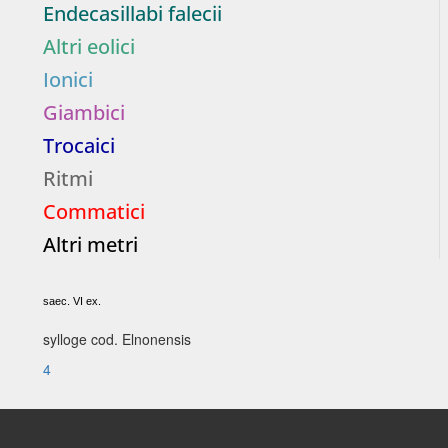
Endecasillabi falecii
Altri eolici
Ionici
Giambici
Trocaici
Ritmi
Commatici
Altri metri
saec. VI ex.
sylloge cod. Elnonensis
4