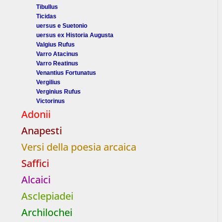
Tibullus
Ticidas
uersus e Suetonio
uersus ex Historia Augusta
Valgius Rufus
Varro Atacinus
Varro Reatinus
Venantius Fortunatus
Vergilius
Verginius Rufus
Victorinus
Adonii
Anapesti
Versi della poesia arcaica
Saffici
Alcaici
Asclepiadei
Archilochei