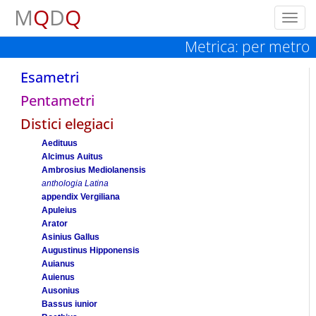
M
Q
D
Q
Toggl
navig
Metrica: per metro
Esametri
Pentametri
Distici elegiaci
Aedituus
Alcimus Auitus
Ambrosius Mediolanensis
anthologia Latina
appendix Vergiliana
Apuleius
Arator
Asinius Gallus
Augustinus Hipponensis
Auianus
Auienus
Ausonius
Bassus iunior