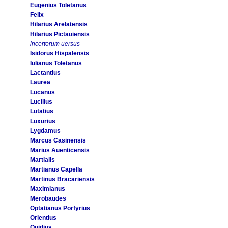
Eugenius Toletanus
Felix
Hilarius Arelatensis
Hilarius Pictauiensis
incertorum uersus
Isidorus Hispalensis
Iulianus Toletanus
Lactantius
Laurea
Lucanus
Lucilius
Lutatius
Luxurius
Lygdamus
Marcus Casinensis
Marius Auenticensis
Martialis
Martianus Capella
Martinus Bracariensis
Maximianus
Merobaudes
Optatianus Porfyrius
Orientius
Ouidius