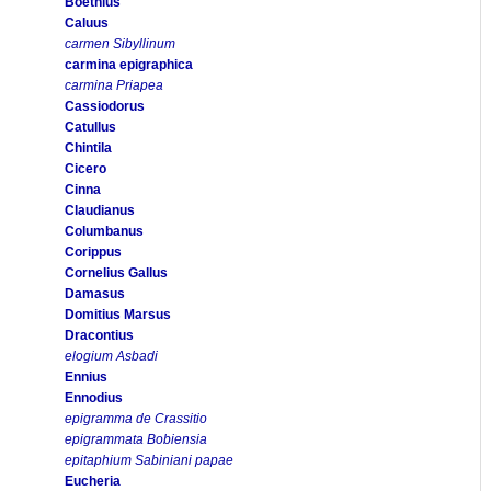
Boethius
Caluus
carmen Sibyllinum
carmina epigraphica
carmina Priapea
Cassiodorus
Catullus
Chintila
Cicero
Cinna
Claudianus
Columbanus
Corippus
Cornelius Gallus
Damasus
Domitius Marsus
Dracontius
elogium Asbadi
Ennius
Ennodius
epigramma de Crassitio
epigrammata Bobiensia
epitaphium Sabiniani papae
Eucheria