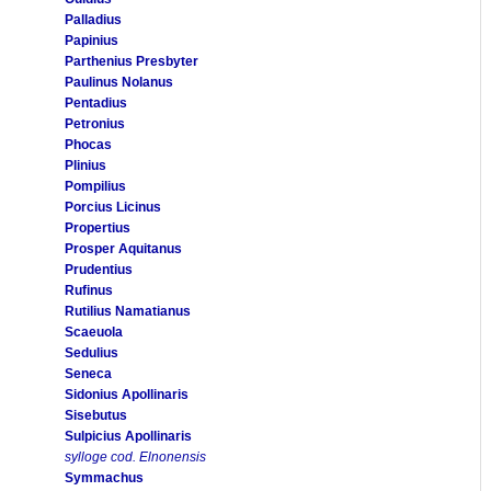
Palladius
Papinius
Parthenius Presbyter
Paulinus Nolanus
Pentadius
Petronius
Phocas
Plinius
Pompilius
Porcius Licinus
Propertius
Prosper Aquitanus
Prudentius
Rufinus
Rutilius Namatianus
Scaeuola
Sedulius
Seneca
Sidonius Apollinaris
Sisebutus
Sulpicius Apollinaris
sylloge cod. Elnonensis
Symmachus