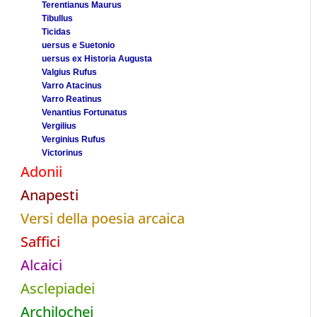
Terentianus Maurus
Tibullus
Ticidas
uersus e Suetonio
uersus ex Historia Augusta
Valgius Rufus
Varro Atacinus
Varro Reatinus
Venantius Fortunatus
Vergilius
Verginius Rufus
Victorinus
Adonii
Anapesti
Versi della poesia arcaica
Saffici
Alcaici
Asclepiadei
Archilochei