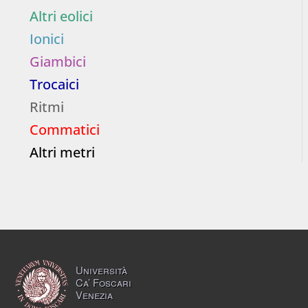
Altri eolici
Ionici
Giambici
Trocaici
Ritmi
Commatici
Altri metri
Università
Ca’ Foscari
Venezia