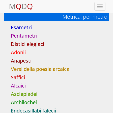
M
Q
D
Q
Toggle
navigati
Metrica: per metro
Esametri
Pentametri
Distici elegiaci
Adonii
Anapesti
Versi della poesia arcaica
Saffici
Alcaici
Asclepiadei
Archilochei
Endecasillabi falecii