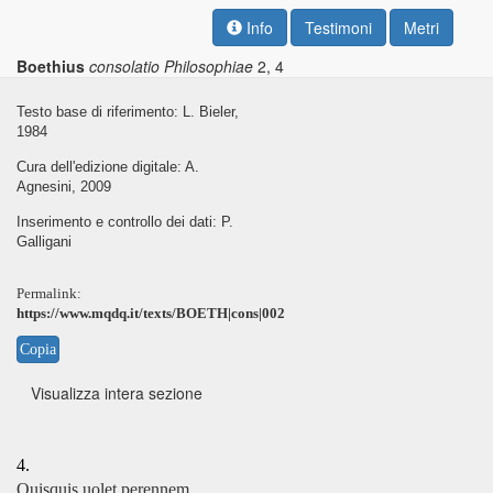
Info
Testimoni
Metri
Boethius
consolatio Philosophiae
2, 4
Testo base di riferimento: L. Bieler,
1984
Cura dell'edizione digitale: A.
Agnesini, 2009
Inserimento e controllo dei dati: P.
Galligani
Permalink:
https://www.mqdq.it/texts/BOETH|cons|002
Copia
Visualizza intera sezione
4.
Quisquis uolet perennem