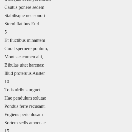
Cautus ponere sedem
Stabilisque nec sonori
Sterni flatibus Euri
5
Et fluctibus minantem
Curat spernere pontum,
Montis cacumen alti,
Bibulas uitet harenas;
Illud proteruus Auster
10
Totis uiribus urguet,
Hae pendulum solutae
Pondus ferre recusant.
Fugiens periculosam
Sortem sedis amoenae
15