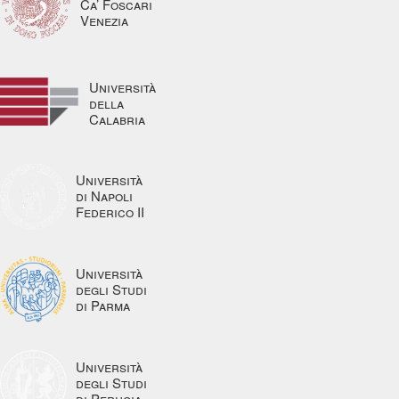
Ca’ Foscari
Venezia
Università
della
Calabria
Università
di Napoli
Federico II
Università
degli Studi
di Parma
Università
degli Studi
di Perugia