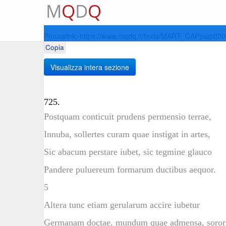
M
Q
D
Q
Permalink:
https://www.mqdq.it/texts/MART_CAP|nupt|0
Copia
Visualizza intera sezione
725.
Postquam conticuit prudens permensio terrae,
Innuba, sollertes curam quae instigat in artes,
Sic abacum perstare iubet, sic tegmine glauco
Pandere puluereum formarum ductibus aequor.
5
Altera tunc etiam gerularum accire iubetur
Germanam doctae, mundum quae admensa, sorori