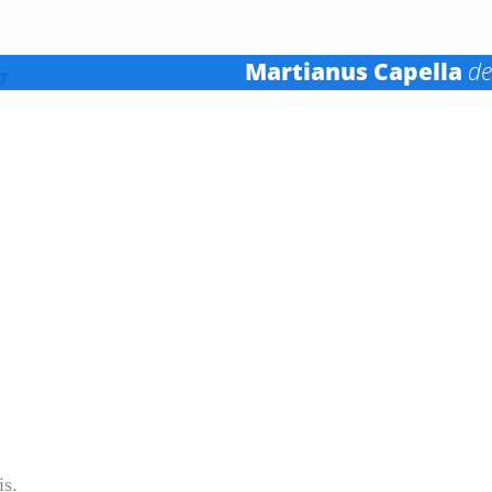
Martianus Capella
de
07
s.