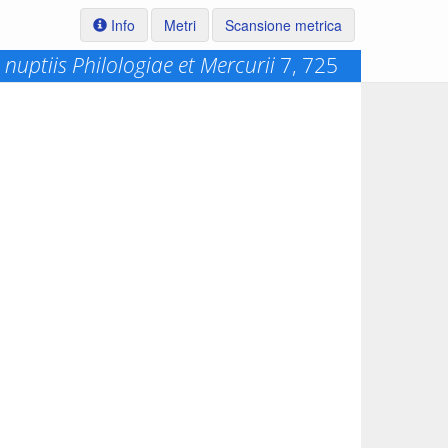
Info
Metri
Scansione metrica
 nuptiis Philologiae et Mercurii
7, 725