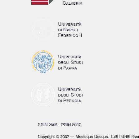
Calabria
Università
di Napoli
Federico II
Università
degli Studi
di Parma
Università
degli Studi
di Perugia
PRIN 2005 - PRIN 2007
Copyright © 2007 — Musisque Deoque. Tutti i diritti riser