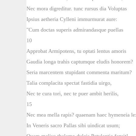
Nec mora digreditur. tunc rursus dia Voluptas
Ipsius aetheria Cylleni immurmurat aure:
"Cum doctas superis admirandasque puellas
10
Approbat Armipotens, tu optati lentus amoris
Gaudia longa trahis captumque eludis honorem?
Seria marcentem stupidant commenta maritum?
Talia complacita spectat fastidia uirgo,
Nec te cura tori, nec te puer ambit herilis,
15
Nec mea mella rapis? quaenam haec hymeneia lex
In Veneris sacro Pallas sibi uindicat usum;