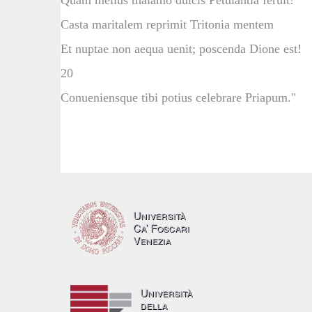
Quam melius thalamo dulcis Petulantia feruit!
Casta maritalem reprimit Tritonia mentem
Et nuptae non aequa uenit; poscenda Dione est!
20
Conueniensque tibi potius celebrare Priapum."
Università
Ca’ Foscari
Venezia
Università
della