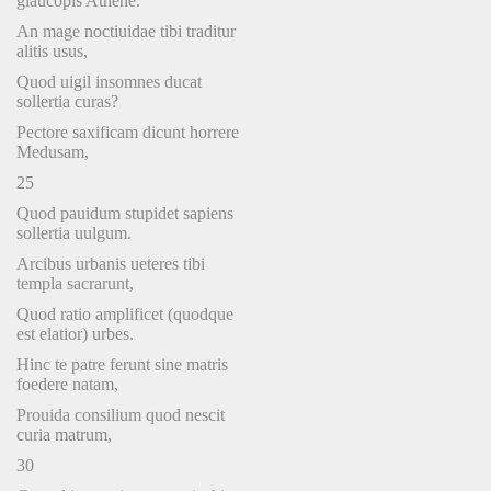
glaucopis Athene.
An mage noctiuidae tibi traditur
alitis usus,
Quod uigil insomnes ducat
sollertia curas?
Pectore saxificam dicunt horrere
Medusam,
25
Quod pauidum stupidet sapiens
sollertia uulgum.
Arcibus urbanis ueteres tibi
templa sacrarunt,
Quod ratio amplificet (quodque
est elatior) urbes.
Hinc te patre ferunt sine matris
foedere natam,
Prouida consilium quod nescit
curia matrum,
30