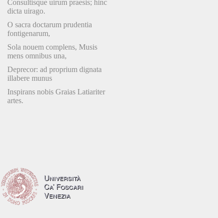
Consultisque uirum praesis; hinc
dicta uirago.
O sacra doctarum prudentia
fontigenarum,
Sola nouem complens, Musis
mens omnibus una,
Deprecor: ad proprium dignata
illabere munus
Inspirans nobis Graias Latiariter
artes.
Università
Ca’ Foscari
Venezia