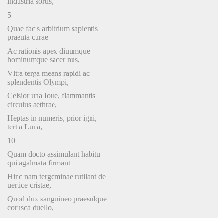
industria sortis,
5
Quae facis arbitrium sapientis
praeuia curae
Ac rationis apex diuumque
hominumque sacer nus,
Vltra terga means rapidi ac
splendentis Olympi,
Celsior una Ioue, flammantis
circulus aethrae,
Heptas in numeris, prior igni,
tertia Luna,
10
Quam docto assimulant habitu
qui agalmata firmant
Hinc nam tergeminae rutilant de
uertice cristae,
Quod dux sanguineo praesulque
corusca duello,