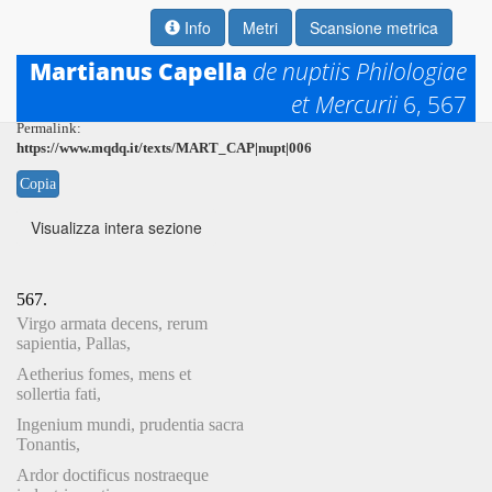
Info
Metri
Scansione metrica
Martianus Capella
de nuptiis Philologiae
et Mercurii
6, 567
Permalink:
https://www.mqdq.it/texts/MART_CAP|nupt|006
Copia
Visualizza intera sezione
567.
Virgo armata decens, rerum
sapientia, Pallas,
Aetherius fomes, mens et
sollertia fati,
Ingenium mundi, prudentia sacra
Tonantis,
Ardor doctificus nostraeque