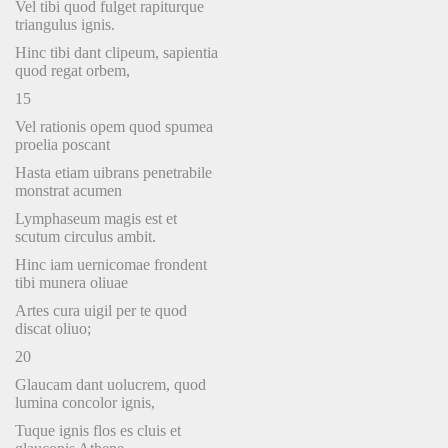
Vel tibi quod fulget rapiturque
triangulus ignis.
Hinc tibi dant clipeum, sapientia
quod regat orbem,
15
Vel rationis opem quod spumea
proelia poscant
Hasta etiam uibrans penetrabile
monstrat acumen
Lymphaseum magis est et
scutum circulus ambit.
Hinc iam uernicomae frondent
tibi munera oliuae
Artes cura uigil per te quod
discat oliuo;
20
Glaucam dant uolucrem, quod
lumina concolor ignis,
Tuque ignis flos es cluis et