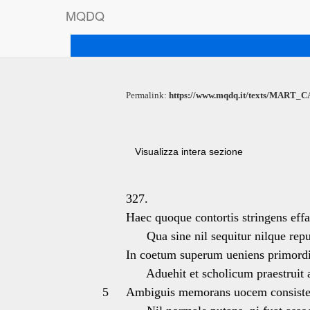
M
Q
D
Q
Permalink:
https://www.mqdq.it/texts/MART_C
Visualizza intera sezione
327.
Haec quoque contortis stringens eff
Qua sine nil sequitur nilque repu
In coetum superum ueniens primordi
Aduehit et scholicum praestruit 
5
Ambiguis memorans uocem consister