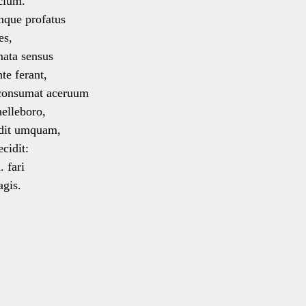
cium.
nque profatus
es,
mata sensus
e ferant,
 consumat aceruum
lleboro,
idit umquam,
cidit:
. fari
gis.