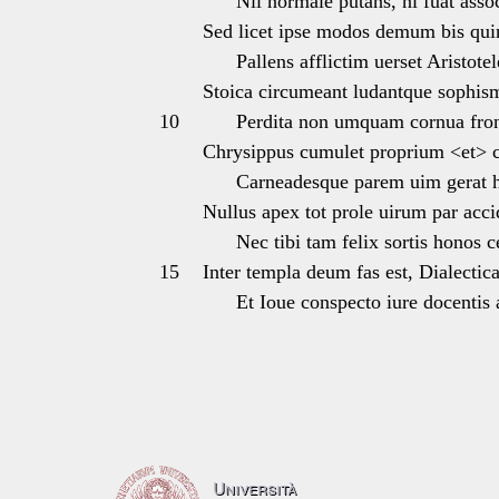
Nil normale putans, ni fuat asso
Sed licet ipse modos demum bis qui
Pallens afflictim uerset Aristotel
Stoica circumeant ludantque sophis
10
Perdita non umquam cornua front
Chrysippus cumulet proprium <et>
Carneadesque parem uim gerat he
Nullus apex tot prole uirum par acc
Nec tibi tam felix sortis honos ce
15
Inter templa deum fas est, Dialectica
Et Ioue conspecto iure docentis a
Università