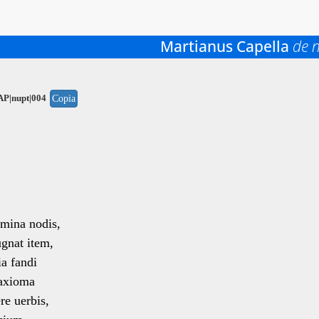
Martianus Capella
de n
AP|nupt|004
Copia
amina nodis,
gnat item,
a fandi
axioma
e uerbis,