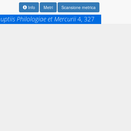
Info
Metri
Scansione metrica
uptiis Philologiae et Mercurii
4, 327