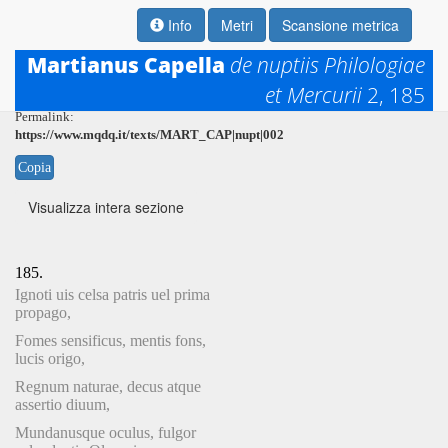
Info
Metri
Scansione metrica
Martianus Capella
de nuptiis Philologiae
et Mercurii
2, 185
Permalink:
https://www.mqdq.it/texts/MART_CAP|nupt|002
Copia
Visualizza intera sezione
185.
Ignoti uis celsa patris uel prima
propago,
Fomes sensificus, mentis fons,
lucis origo,
Regnum naturae, decus atque
assertio diuum,
Mundanusque oculus, fulgor