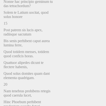
Nonne hac principio geminum tu
das tetrachordum?
Solem te Latium uocitat, quod
solus honore
15
Post patrem sis lucis apex,
radiisque sacratum
Bis senis perhibent caput aurea
lumina ferre,
Quod totidem menses, totidem
quod conficis horas.
Quattuor alipedes dicunt te
flectere habenis,
Quod solus domites quam dant
elementa quadrigam.
20
Nam tenebras prohibens retegis
quod caerula lucet,
Hinc Phoebum perhibent