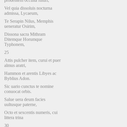
prodentem occulta futuri,
Vel quia dissoluis nocturna
admissa, Lycaeum,
Te Serapin Nilus, Memphis
ueneratur Osirim,
Dissona sacra Mithram
Ditemque Horumque
Typhonem,
25
Attis pulcher item, curui et puer
almus aratri,
Hammon et arentis Libyes ac
Byblius Adon.
Sic uario cunctus te nomine
conuocat orbis.
Salue uera deum facies
uultusque paterne,
Octo et sexcentis numeris, cui
littera trina
30