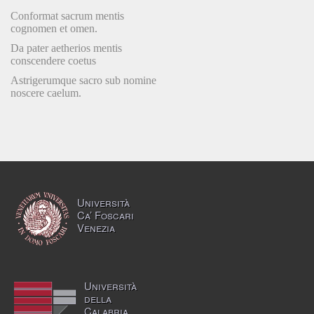
Conformat sacrum mentis
cognomen et omen.
Da pater aetherios mentis
conscendere coetus
Astrigerumque sacro sub nomine
noscere caelum.
Università
Ca’ Foscari
Venezia
Università
della
Calabria