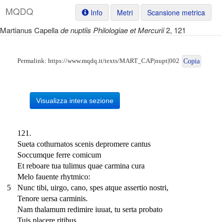
M
Q
D
Q
Info
Metri
Scansione metrica
Martianus Capella
de nuptiis Philologiae et Mercurii
2, 121
Permalink:
https://www.mqdq.it/texts/MART_CAP|nupt|002
Copia
Visualizza intera sezione
121.
Sueta cothurnatos scenis depromere cantus
Soccumque ferre comicum
Et reboare tua tulimus quae carmina cura
Melo fauente rhytmico:
5
Nunc tibi, uirgo, cano, spes atque assertio nostri,
Tenore uersa carminis.
Nam thalamum redimire iuuat, tu serta probato
Tuis placere ritibus.