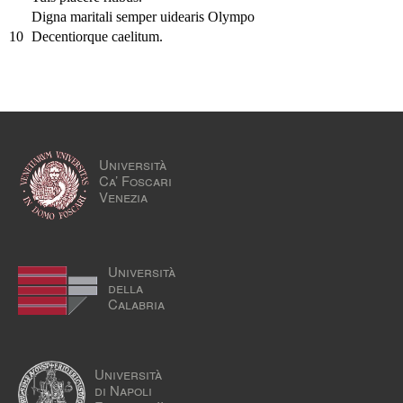
Digna maritali semper uidearis Olympo
10
Decentiorque caelitum.
Università
Ca’ Foscari
Venezia
Università
della
Calabria
Università
di Napoli