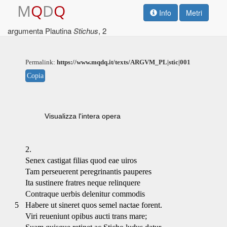
M
Q
D
Q
Info
Metri
argumenta Plautina
Stichus
, 2
Permalink:
https://www.mqdq.it/texts/ARGVM_PL|stic|001
Copia
Visualizza l'intera opera
2.
Senex castigat filias quod eae uiros
Tam perseuerent peregrinantis pauperes
Ita sustinere fratres neque relinquere
Contraque uerbis delenitur commodis
5
Habere ut sineret quos semel nactae forent.
Viri reueniunt opibus aucti trans mare;