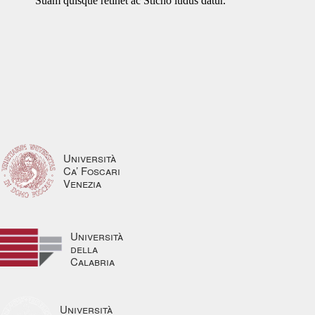
Suam quisque retinet ac Sticho ludus datur.
Università
Ca’ Foscari
Venezia
Università
della
Calabria
Università