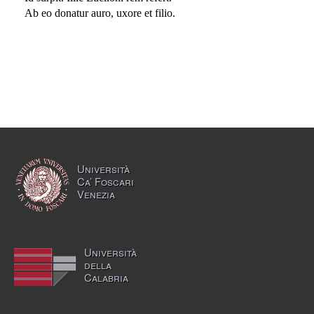
Ab eo donatur auro, uxore et filio.
Università
Ca’ Foscari
Venezia
Università
della
Calabria