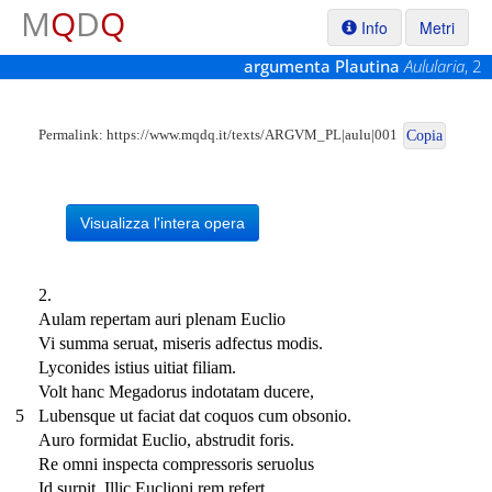
M
Q
D
Q
Info
Metri
argumenta Plautina
Aulularia
, 2
Permalink:
https://www.mqdq.it/texts/ARGVM_PL|aulu|001
Copia
Visualizza l'intera opera
2.
Aulam repertam auri plenam Euclio
Vi summa seruat, miseris adfectus modis.
Lyconides istius uitiat filiam.
Volt hanc Megadorus indotatam ducere,
5
Lubensque ut faciat dat coquos cum obsonio.
Auro formidat Euclio, abstrudit foris.
Re omni inspecta compressoris seruolus
Id surpit. Illic Euclioni rem refert.