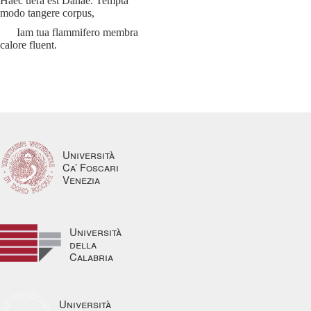
Haec uera est Danae. Tempta
modo tangere corpus,
Iam tua flammifero membra
calore fluent.
Università
Ca’ Foscari
Venezia
Università
della
Calabria
Università