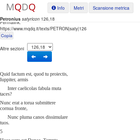
M
Q
D
Q
Info
Metri
Scansione metrica
Petronius
satyricon
126,18
Permalink:
https://www.mqdq.it/texts/PETRON|saty|126
Copia
Altre sezioni
Quid factum est, quod tu proiectis,
Iuppiter, armis
Inter caelicolas fabula muta
taces?
Nunc erat a torua submittere
cornua fronte,
Nunc pluma canos dissimulare
tuos.
5