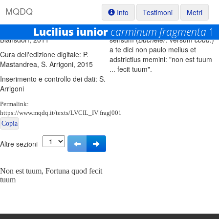
M
Q
D
Q
Info
Testimoni
Metri
Testo base di riferimento: J.
Lucilius iunior
Sen.
carminum fragmenta
epist
. 8, 10: hunc (
sc
. Publili)
1
Blänsdorf, 2011
sensum (
Bücheler
: versum
codd
.)
a te dici non paulo melius et
Cura dell'edizione digitale: P.
adstrictius memini: "non est tuum
Mastandrea, S. Arrigoni, 2015
... fecit tuum".
Inserimento e controllo dei dati: S.
Arrigoni
Permalink:
https://www.mqdq.it/texts/LVCIL_IV|frag|001
Copia
Altre sezioni
Non est tuum, Fortuna quod fecit
tuum