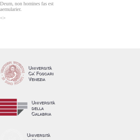
Deum, non homines fas est
aemularier.
<>
Università
Ca’ Foscari
Venezia
Università
della
Calabria
Università