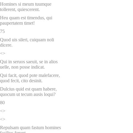
Homines si meum tuumque
tollerent, quiescerent.
Heu quam est timendus, qui
paupertatem timet!
75
Quod uis sileri, cuiquam noli
dicere.
<>
Qui in seruos saeuit, se in alios
uelle, non posse indicat.
Qui facit, quod pote malefacere,
quod fecit, cito desinit.
Dulcius quid est quam habere,
quocum ut tecum ausis loqui?
80
<>
<>
Repulsam quam fastum homines
facilius ferunt.