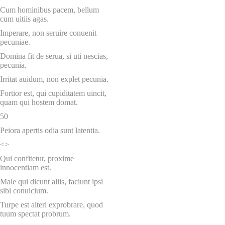
Cum hominibus pacem, bellum
cum uitiis agas.
Imperare, non seruire conuenit
pecuniae.
Domina fit de serua, si uti nescias,
pecunia.
Irritat auidum, non explet pecunia.
Fortior est, qui cupiditatem uincit,
quam qui hostem domat.
50
Peiora apertis odia sunt latentia.
<>
Qui confitetur, proxime
innocentiam est.
Male qui dicunt aliis, faciunt ipsi
sibi conuicium.
Turpe est alteri exprobrare, quod
tuum spectat probrum.