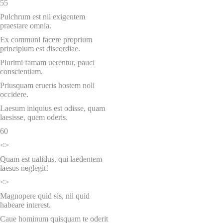
55
Pulchrum est nil exigentem
praestare omnia.
Ex communi facere proprium
principium est discordiae.
Plurimi famam uerentur, pauci
conscientiam.
Priusquam erueris hostem noli
occidere.
Laesum iniquius est odisse, quam
laesisse, quem oderis.
60
<>
Quam est ualidus, qui laedentem
laesus neglegit!
<>
Magnopere quid sis, nil quid
habeare interest.
Caue hominum quisquam te oderit