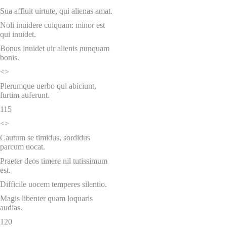
Sua affluit uirtute, qui alienas amat.
Noli inuidere cuiquam: minor est
qui inuidet.
Bonus inuidet uir alienis nunquam
bonis.
<>
Plerumque uerbo qui abiciunt,
furtim auferunt.
115
<>
Cautum se timidus, sordidus
parcum uocat.
Praeter deos timere nil tutissimum
est.
Difficile uocem temperes silentio.
Magis libenter quam loquaris
audias.
120