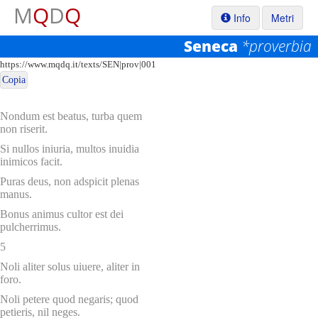
M
Q
D
Q
Info
Metri
Seneca
*proverbia
Permalink:
https://www.mqdq.it/texts/SEN|prov|001
Copia
Nondum est beatus, turba quem
non riserit.
Si nullos iniuria, multos inuidia
inimicos facit.
Puras deus, non adspicit plenas
manus.
Bonus animus cultor est dei
pulcherrimus.
5
Noli aliter solus uiuere, aliter in
foro.
Noli petere quod negaris; quod
petieris, nil neges.