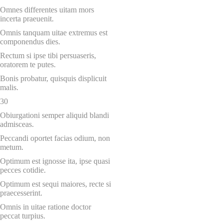
Omnes differentes uitam mors
incerta praeuenit.
Omnis tanquam uitae extremus est
componendus dies.
Rectum si ipse tibi persuaseris,
oratorem te putes.
Bonis probatur, quisquis displicuit
malis.
30
Obiurgationi semper aliquid blandi
admisceas.
Peccandi oportet facias odium, non
metum.
Optimum est ignosse ita, ipse quasi
pecces cotidie.
Optimum est sequi maiores, recte si
praecesserint.
Omnis in uitae ratione doctor
peccat turpius.