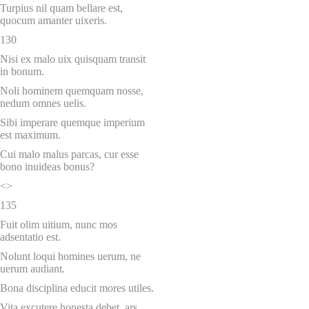
Turpius nil quam bellare est,
quocum amanter uixeris.
130
Nisi ex malo uix quisquam transit
in bonum.
Noli hominem quemquam nosse,
nedum omnes uelis.
Sibi imperare quemque imperium
est maximum.
Cui malo malus parcas, cur esse
bono inuideas bonus?
<>
135
Fuit olim uitium, nunc mos
adsentatio est.
Nolunt loqui homines uerum, ne
uerum audiant.
Bona disciplina educit mores utiles.
Vita excutere honesta debet, ars