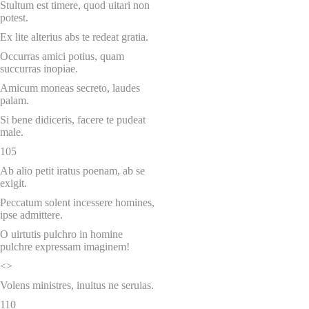
Stultum est timere, quod uitari non
potest.
Ex lite alterius abs te redeat gratia.
Occurras amici potius, quam
succurras inopiae.
Amicum moneas secreto, laudes
palam.
Si bene didiceris, facere te pudeat
male.
105
Ab alio petit iratus poenam, ab se
exigit.
Peccatum solent incessere homines,
ipse admittere.
O uirtutis pulchro in homine
pulchre expressam imaginem!
<>
Volens ministres, inuitus ne seruias.
110