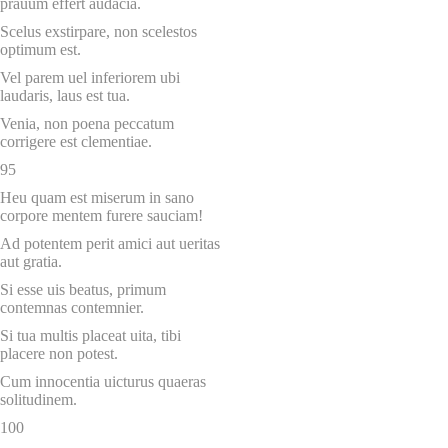
prauum effert audacia.
Scelus exstirpare, non scelestos
optimum est.
Vel parem uel inferiorem ubi
laudaris, laus est tua.
Venia, non poena peccatum
corrigere est clementiae.
95
Heu quam est miserum in sano
corpore mentem furere sauciam!
Ad potentem perit amici aut ueritas
aut gratia.
Si esse uis beatus, primum
contemnas contemnier.
Si tua multis placeat uita, tibi
placere non potest.
Cum innocentia uicturus quaeras
solitudinem.
100