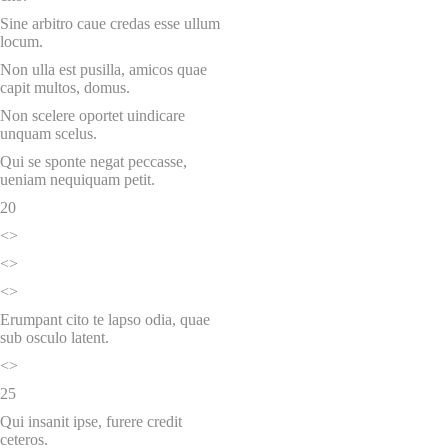
Sine arbitro caue credas esse ullum
locum.
Non ulla est pusilla, amicos quae
capit multos, domus.
Non scelere oportet uindicare
unquam scelus.
Qui se sponte negat peccasse,
ueniam nequiquam petit.
20
<>
<>
<>
Erumpant cito te lapso odia, quae
sub osculo latent.
<>
25
Qui insanit ipse, furere credit
ceteros.