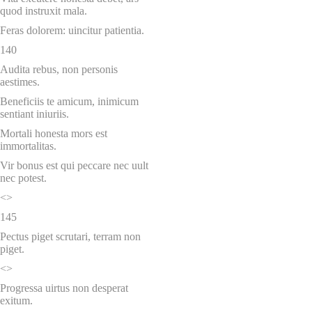
quod instruxit mala.
Feras dolorem: uincitur patientia.
140
Audita rebus, non personis
aestimes.
Beneficiis te amicum, inimicum
sentiant iniuriis.
Mortali honesta mors est
immortalitas.
Vir bonus est qui peccare nec uult
nec potest.
<>
145
Pectus piget scrutari, terram non
piget.
<>
Progressa uirtus non desperat
exitum.