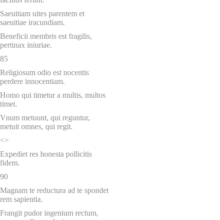
Saeuitiam uites parentem et
saeuitiae iracundiam.
Beneficii membris est fragilis,
pertinax iniuriae.
85
Religiosum odio est nocentis
perdere innocentiam.
Homo qui timetur a multis, multos
timet.
Vnum metuunt, qui reguntur,
metuit omnes, qui regit.
<>
Expediet res honesta pollicitis
fidem.
90
Magnam te reductura ad te spondet
rem sapientia.
Frangit pudor ingenium rectum,