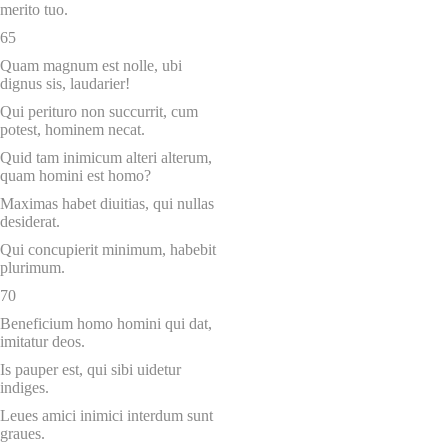
merito tuo.
65
Quam magnum est nolle, ubi
dignus sis, laudarier!
Qui perituro non succurrit, cum
potest, hominem necat.
Quid tam inimicum alteri alterum,
quam homini est homo?
Maximas habet diuitias, qui nullas
desiderat.
Qui concupierit minimum, habebit
plurimum.
70
Beneficium homo homini qui dat,
imitatur deos.
Is pauper est, qui sibi uidetur
indiges.
Leues amici inimici interdum sunt
graues.