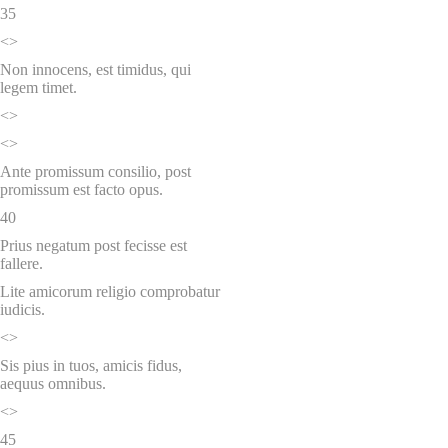
35
<>
Non innocens, est timidus, qui
legem timet.
<>
<>
Ante promissum consilio, post
promissum est facto opus.
40
Prius negatum post fecisse est
fallere.
Lite amicorum religio comprobatur
iudicis.
<>
Sis pius in tuos, amicis fidus,
aequus omnibus.
<>
45