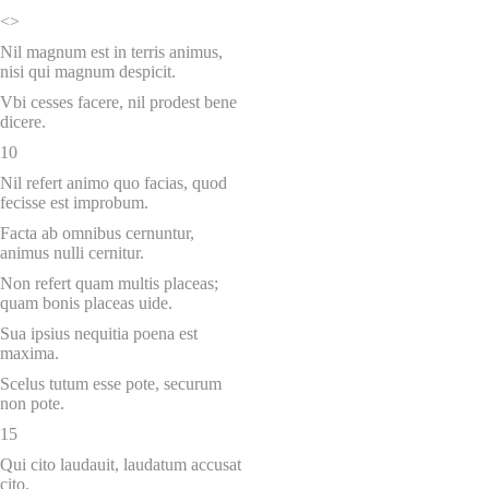
<>
Nil magnum est in terris animus,
nisi qui magnum despicit.
Vbi cesses facere, nil prodest bene
dicere.
10
Nil refert animo quo facias, quod
fecisse est improbum.
Facta ab omnibus cernuntur,
animus nulli cernitur.
Non refert quam multis placeas;
quam bonis placeas uide.
Sua ipsius nequitia poena est
maxima.
Scelus tutum esse pote, securum
non pote.
15
Qui cito laudauit, laudatum accusat
cito.