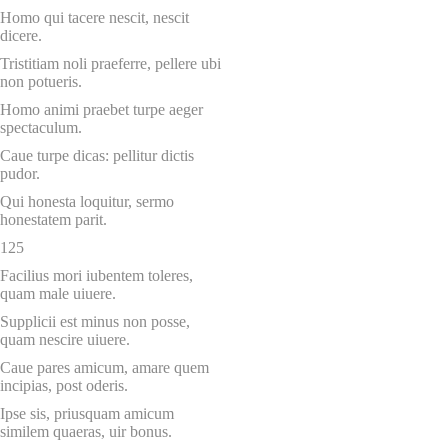
Homo qui tacere nescit, nescit
dicere.
Tristitiam noli praeferre, pellere ubi
non potueris.
Homo animi praebet turpe aeger
spectaculum.
Caue turpe dicas: pellitur dictis
pudor.
Qui honesta loquitur, sermo
honestatem parit.
125
Facilius mori iubentem toleres,
quam male uiuere.
Supplicii est minus non posse,
quam nescire uiuere.
Caue pares amicum, amare quem
incipias, post oderis.
Ipse sis, priusquam amicum
similem quaeras, uir bonus.