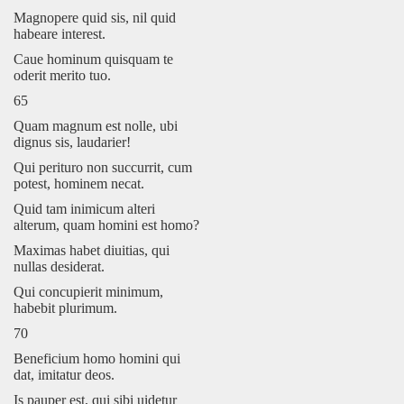
Magnopere quid sis, nil quid
habeare interest.
Caue hominum quisquam te
oderit merito tuo.
65
Quam magnum est nolle, ubi
dignus sis, laudarier!
Qui perituro non succurrit, cum
potest, hominem necat.
Quid tam inimicum alteri
alterum, quam homini est homo?
Maximas habet diuitias, qui
nullas desiderat.
Qui concupierit minimum,
habebit plurimum.
70
Beneficium homo homini qui
dat, imitatur deos.
Is pauper est, qui sibi uidetur