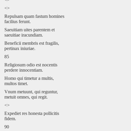
<>
Repulsam quam fastum homines
facilius ferunt.
Saeuitiam uites parentem et
saeuitiae iracundiam.
Beneficii membris est fragilis,
pertinax iniuriae.
85
Religiosum odio est nocentis
perdere innocentiam.
Homo qui timetur a multis,
multos timet.
Vnum metuunt, qui reguntur,
metuit omnes, qui regit.
<>
Expediet res honesta pollicitis
fidem.
90