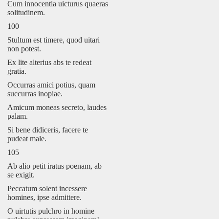
Cum innocentia uicturus quaeras
solitudinem.
100
Stultum est timere, quod uitari
non potest.
Ex lite alterius abs te redeat
gratia.
Occurras amici potius, quam
succurras inopiae.
Amicum moneas secreto, laudes
palam.
Si bene didiceris, facere te
pudeat male.
105
Ab alio petit iratus poenam, ab
se exigit.
Peccatum solent incessere
homines, ipse admittere.
O uirtutis pulchro in homine