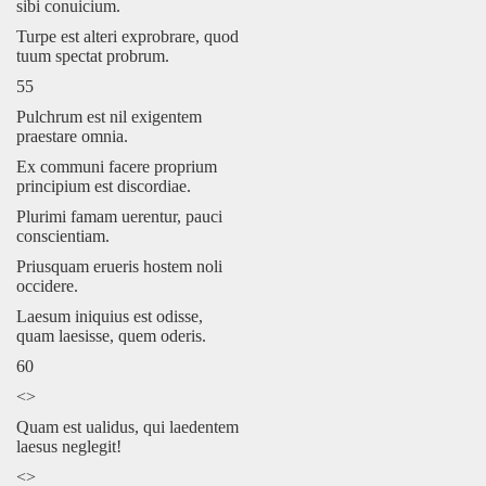
sibi conuicium.
Turpe est alteri exprobrare, quod
tuum spectat probrum.
55
Pulchrum est nil exigentem
praestare omnia.
Ex communi facere proprium
principium est discordiae.
Plurimi famam uerentur, pauci
conscientiam.
Priusquam erueris hostem noli
occidere.
Laesum iniquius est odisse,
quam laesisse, quem oderis.
60
<>
Quam est ualidus, qui laedentem
laesus neglegit!
<>