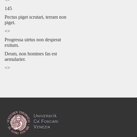
145
Pectus piget scrutari, terram non
piget.
<>
Progressa uirtus non desperat
exitum.
Deum, non homines fas est
aemularier.
<>
Università
Ca’ Foscari
Venezia