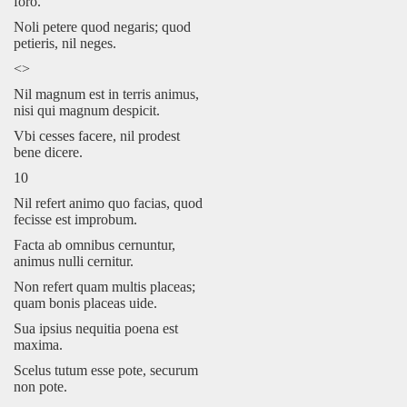
foro.
Noli petere quod negaris; quod
petieris, nil neges.
<>
Nil magnum est in terris animus,
nisi qui magnum despicit.
Vbi cesses facere, nil prodest
bene dicere.
10
Nil refert animo quo facias, quod
fecisse est improbum.
Facta ab omnibus cernuntur,
animus nulli cernitur.
Non refert quam multis placeas;
quam bonis placeas uide.
Sua ipsius nequitia poena est
maxima.
Scelus tutum esse pote, securum
non pote.