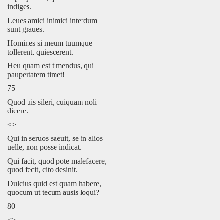
indiges.
Leues amici inimici interdum
sunt graues.
Homines si meum tuumque
tollerent, quiescerent.
Heu quam est timendus, qui
paupertatem timet!
75
Quod uis sileri, cuiquam noli
dicere.
<>
Qui in seruos saeuit, se in alios
uelle, non posse indicat.
Qui facit, quod pote malefacere,
quod fecit, cito desinit.
Dulcius quid est quam habere,
quocum ut tecum ausis loqui?
80
<>