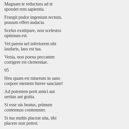
Magnam te reductura ad te
spondet rem sapientia.
Frangit pudor ingenium rectum,
prauum effert audacia.
Scelus exstirpare, non scelestos
optimum est.
Vel parem uel inferiorem ubi
laudaris, laus est tua.
Venia, non poena peccatum
corrigere est clementiae.
95
Heu quam est miserum in sano
corpore mentem furere sauciam!
Ad potentem perit amici aut
ueritas aut gratia.
Si esse uis beatus, primum
contemnas contemnier.
Si tua multis placeat uita, tibi
placere non potest.