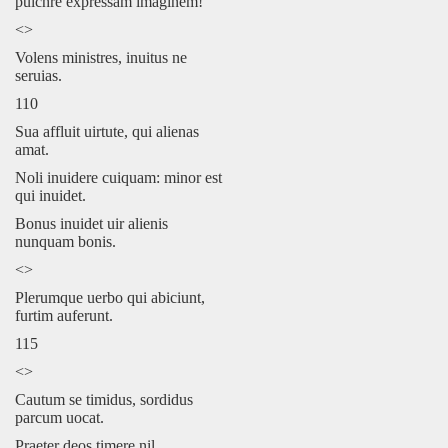
pulchre expressam imaginem!
<>
Volens ministres, inuitus ne
seruias.
110
Sua affluit uirtute, qui alienas
amat.
Noli inuidere cuiquam: minor est
qui inuidet.
Bonus inuidet uir alienis
nunquam bonis.
<>
Plerumque uerbo qui abiciunt,
furtim auferunt.
115
<>
Cautum se timidus, sordidus
parcum uocat.
Praeter deos timere nil