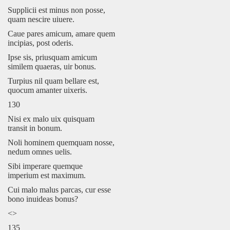
Supplicii est minus non posse,
quam nescire uiuere.
Caue pares amicum, amare quem
incipias, post oderis.
Ipse sis, priusquam amicum
similem quaeras, uir bonus.
Turpius nil quam bellare est,
quocum amanter uixeris.
130
Nisi ex malo uix quisquam
transit in bonum.
Noli hominem quemquam nosse,
nedum omnes uelis.
Sibi imperare quemque
imperium est maximum.
Cui malo malus parcas, cur esse
bono inuideas bonus?
<>
135