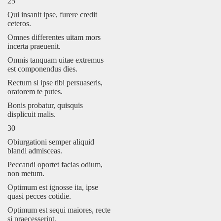
25
Qui insanit ipse, furere credit
ceteros.
Omnes differentes uitam mors
incerta praeuenit.
Omnis tanquam uitae extremus
est componendus dies.
Rectum si ipse tibi persuaseris,
oratorem te putes.
Bonis probatur, quisquis
displicuit malis.
30
Obiurgationi semper aliquid
blandi admisceas.
Peccandi oportet facias odium,
non metum.
Optimum est ignosse ita, ipse
quasi pecces cotidie.
Optimum est sequi maiores, recte
si praecesserint.