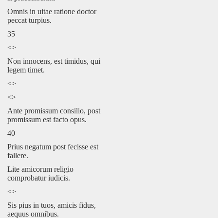
Omnis in uitae ratione doctor
peccat turpius.
35
<>
Non innocens, est timidus, qui
legem timet.
<>
<>
Ante promissum consilio, post
promissum est facto opus.
40
Prius negatum post fecisse est
fallere.
Lite amicorum religio
comprobatur iudicis.
<>
Sis pius in tuos, amicis fidus,
aequus omnibus.