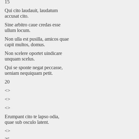
15
Qui cito laudauit, laudatum
accusat cito.
Sine arbitro caue credas esse
ullum locum.
Non ulla est pusilla, amicos quae
capit multos, domus.
Non scelere oportet uindicare
unquam scelus.
Qui se sponte negat peccasse,
ueniam nequiquam petit.
20
<>
<>
<>
Erumpant cito te lapso odia,
quae sub osculo latent.
<>