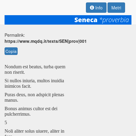
Info
Metri
Seneca
*proverbia
Permalink:
https://www.mqdq.it/texts/SEN|prov|001
Copia
Nondum est beatus, turba quem
non riserit.
Si nullos iniuria, multos inuidia
inimicos facit.
Puras deus, non adspicit plenas
manus.
Bonus animus cultor est dei
pulcherrimus.
5
Noli aliter solus uiuere, aliter in