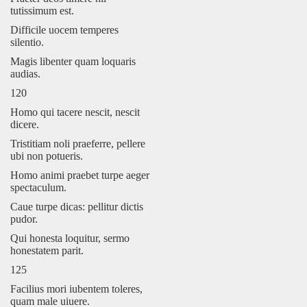
tutissimum est.
Difficile uocem temperes
silentio.
Magis libenter quam loquaris
audias.
120
Homo qui tacere nescit, nescit
dicere.
Tristitiam noli praeferre, pellere
ubi non potueris.
Homo animi praebet turpe aeger
spectaculum.
Caue turpe dicas: pellitur dictis
pudor.
Qui honesta loquitur, sermo
honestatem parit.
125
Facilius mori iubentem toleres,
quam male uiuere.