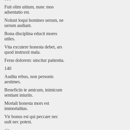
Fuit olim uitium, nunc mos
adsentatio est.
Nolunt loqui homines uerum, ne
uerum audiant.
Bona disciplina educit mores
utiles.
Vita excutere honesta debet, ars
quod instruxit mala.
Feras dolorem: uincitur patientia.
140
Audita rebus, non personis
aestimes.
Beneficiis te amicum, inimicum
sentiant iniuriis.
Mortali honesta mors est
immortalitas.
Vir bonus est qui peccare nec
uult nec potest.
<>