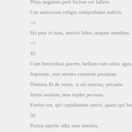
Prius negatum post fecisse est fallere.
Lite amicorum religio comprobatur iudicis.
<>
Sis pius in tuos, amicis fidus, aequus omnibus.
<>
45
Cum hominibus pacem, bellum cum uitiis agas
Imperare, non seruire conuenit pecuniae.
Domina fit de serua, si uti nescias, pecunia.
Irritat auidum, non explet pecunia.
Fortior est, qui cupiditatem uincit, quam qui h
50
Peiora apertis odia sunt latentia.