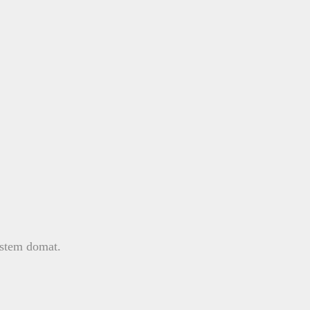
.
ostem domat.