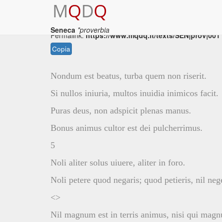
M
Q
D
Q
Seneca
*proverbia
Permalink:
https://www.mqdq.it/texts/SEN|prov|001
Copia
Nondum est beatus, turba quem non riserit.
Si nullos iniuria, multos inuidia inimicos facit.
Puras deus, non adspicit plenas manus.
Bonus animus cultor est dei pulcherrimus.
5
Noli aliter solus uiuere, aliter in foro.
Noli petere quod negaris; quod petieris, nil neg
<>
Nil magnum est in terris animus, nisi qui magn