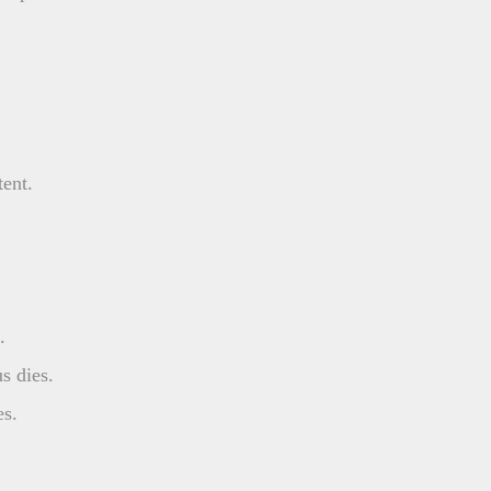
tent.
.
s dies.
es.