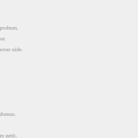
improbum.
ur.
ceas uide.
, domus.
m petit.