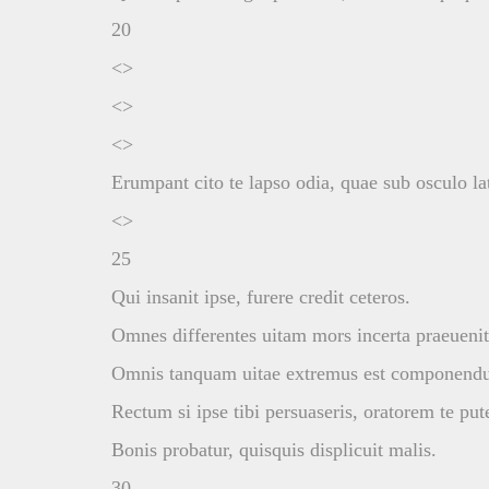
20
<>
<>
<>
Erumpant cito te lapso odia, quae sub osculo la
<>
25
Qui insanit ipse, furere credit ceteros.
Omnes differentes uitam mors incerta praeuenit
Omnis tanquam uitae extremus est componendu
Rectum si ipse tibi persuaseris, oratorem te put
Bonis probatur, quisquis displicuit malis.
30