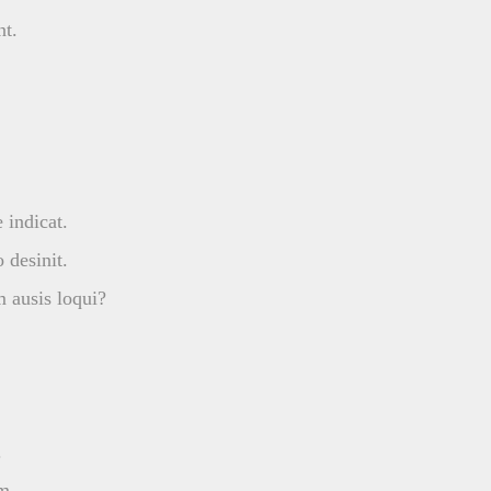
nt.
 indicat.
 desinit.
 ausis loqui?
.
m.