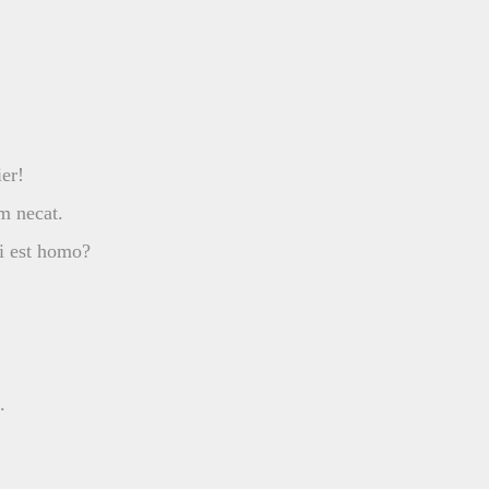
er!
m necat.
i est homo?
.