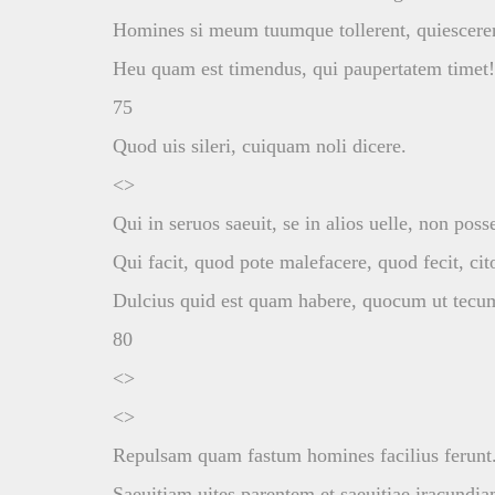
Homines si meum tuumque tollerent, quiescere
Heu quam est timendus, qui paupertatem timet!
75
Quod uis sileri, cuiquam noli dicere.
<>
Qui in seruos saeuit, se in alios uelle, non posse
Qui facit, quod pote malefacere, quod fecit, cito
Dulcius quid est quam habere, quocum ut tecum
80
<>
<>
Repulsam quam fastum homines facilius ferunt
Saeuitiam uites parentem et saeuitiae iracundia