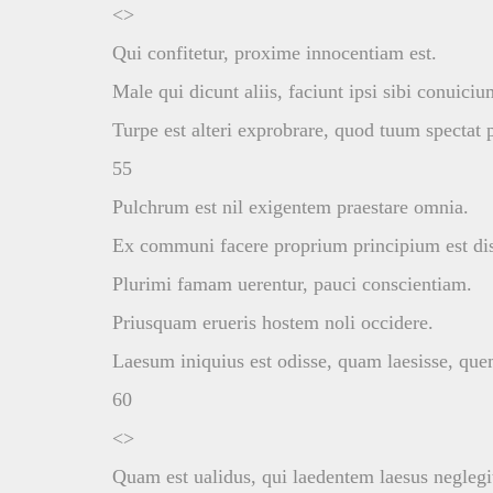
<>
Qui confitetur, proxime innocentiam est.
Male qui dicunt aliis, faciunt ipsi sibi conuiciu
Turpe est alteri exprobrare, quod tuum spectat
55
Pulchrum est nil exigentem praestare omnia.
Ex communi facere proprium principium est dis
Plurimi famam uerentur, pauci conscientiam.
Priusquam erueris hostem noli occidere.
Laesum iniquius est odisse, quam laesisse, que
60
<>
Quam est ualidus, qui laedentem laesus neglegi