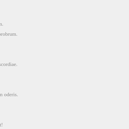
m.
 probrum.
cordiae.
m oderis.
t!