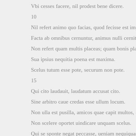
Vbi cesses facere, nil prodest bene dicere.
10
Nil refert animo quo facias, quod fecisse est 
Facta ab omnibus cernuntur, animus nulli cernit
Non refert quam multis placeas; quam bonis pla
Sua ipsius nequitia poena est maxima.
Scelus tutum esse pote, securum non pote.
15
Qui cito laudauit, laudatum accusat cito.
Sine arbitro caue credas esse ullum locum.
Non ulla est pusilla, amicos quae capit multos
Non scelere oportet uindicare unquam scelus.
Qui se sponte negat peccasse, ueniam nequiqua