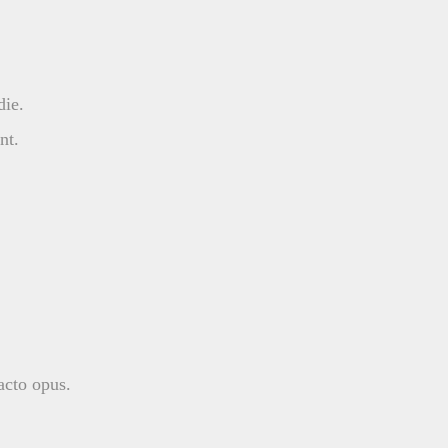
die.
nt.
acto opus.