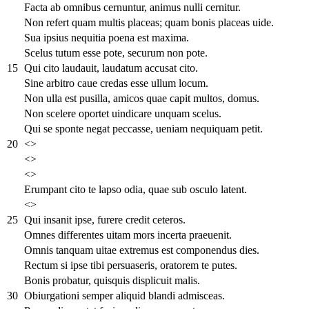
Facta ab omnibus cernuntur, animus nulli cernitur.
Non refert quam multis placeas; quam bonis placeas uide.
Sua ipsius nequitia poena est maxima.
Scelus tutum esse pote, securum non pote.
15
Qui cito laudauit, laudatum accusat cito.
Sine arbitro caue credas esse ullum locum.
Non ulla est pusilla, amicos quae capit multos, domus.
Non scelere oportet uindicare unquam scelus.
Qui se sponte negat peccasse, ueniam nequiquam petit.
20
<>
<>
<>
Erumpant cito te lapso odia, quae sub osculo latent.
<>
25
Qui insanit ipse, furere credit ceteros.
Omnes differentes uitam mors incerta praeuenit.
Omnis tanquam uitae extremus est componendus dies.
Rectum si ipse tibi persuaseris, oratorem te putes.
Bonis probatur, quisquis displicuit malis.
30
Obiurgationi semper aliquid blandi admisceas.