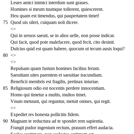
Leues amici inimici interdum sunt graues.
Homines si meum tuumque tollerent, quiescerent.
Heu quam est timendus, qui paupertatem timet!
75
Quod uis sileri, cuiquam noli dicere.
<>
Qui in seruos saeuit, se in alios uelle, non posse indicat.
Qui facit, quod pote malefacere, quod fecit, cito desinit.
Dulcius quid est quam habere, quocum ut tecum ausis loqui?
80
<>
<>
Repulsam quam fastum homines facilius ferunt.
Saeuitiam uites parentem et saeuitiae iracundiam.
Beneficii membris est fragilis, pertinax iniuriae.
85
Religiosum odio est nocentis perdere innocentiam.
Homo qui timetur a multis, multos timet.
Vnum metuunt, qui reguntur, metuit omnes, qui regit.
<>
Expediet res honesta pollicitis fidem.
90
Magnam te reductura ad te spondet rem sapientia.
Frangit pudor ingenium rectum, prauum effert audacia.