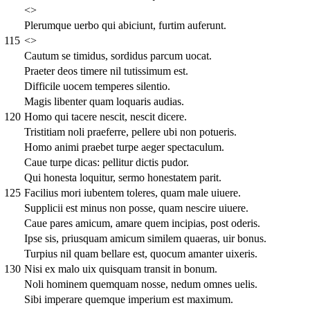
<>
Plerumque uerbo qui abiciunt, furtim auferunt.
115
<>
Cautum se timidus, sordidus parcum uocat.
Praeter deos timere nil tutissimum est.
Difficile uocem temperes silentio.
Magis libenter quam loquaris audias.
120
Homo qui tacere nescit, nescit dicere.
Tristitiam noli praeferre, pellere ubi non potueris.
Homo animi praebet turpe aeger spectaculum.
Caue turpe dicas: pellitur dictis pudor.
Qui honesta loquitur, sermo honestatem parit.
125
Facilius mori iubentem toleres, quam male uiuere.
Supplicii est minus non posse, quam nescire uiuere.
Caue pares amicum, amare quem incipias, post oderis.
Ipse sis, priusquam amicum similem quaeras, uir bonus.
Turpius nil quam bellare est, quocum amanter uixeris.
130
Nisi ex malo uix quisquam transit in bonum.
Noli hominem quemquam nosse, nedum omnes uelis.
Sibi imperare quemque imperium est maximum.