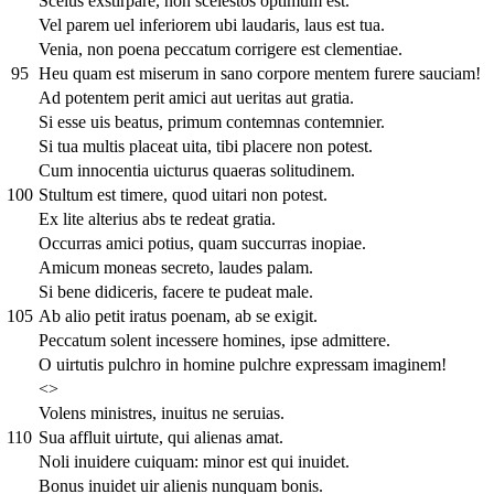
Scelus exstirpare, non scelestos optimum est.
Vel parem uel inferiorem ubi laudaris, laus est tua.
Venia, non poena peccatum corrigere est clementiae.
95
Heu quam est miserum in sano corpore mentem furere sauciam!
Ad potentem perit amici aut ueritas aut gratia.
Si esse uis beatus, primum contemnas contemnier.
Si tua multis placeat uita, tibi placere non potest.
Cum innocentia uicturus quaeras solitudinem.
100
Stultum est timere, quod uitari non potest.
Ex lite alterius abs te redeat gratia.
Occurras amici potius, quam succurras inopiae.
Amicum moneas secreto, laudes palam.
Si bene didiceris, facere te pudeat male.
105
Ab alio petit iratus poenam, ab se exigit.
Peccatum solent incessere homines, ipse admittere.
O uirtutis pulchro in homine pulchre expressam imaginem!
<>
Volens ministres, inuitus ne seruias.
110
Sua affluit uirtute, qui alienas amat.
Noli inuidere cuiquam: minor est qui inuidet.
Bonus inuidet uir alienis nunquam bonis.