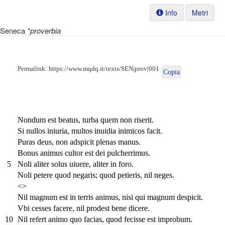
Info
Metri
Seneca
*proverbia
Permalink:
https://www.mqdq.it/texts/SEN|prov|001
Copia
Nondum est beatus, turba quem non riserit.
Si nullos iniuria, multos inuidia inimicos facit.
Puras deus, non adspicit plenas manus.
Bonus animus cultor est dei pulcherrimus.
5
Noli aliter solus uiuere, aliter in foro.
Noli petere quod negaris; quod petieris, nil neges.
<>
Nil magnum est in terris animus, nisi qui magnum despicit.
Vbi cesses facere, nil prodest bene dicere.
10
Nil refert animo quo facias, quod fecisse est improbum.