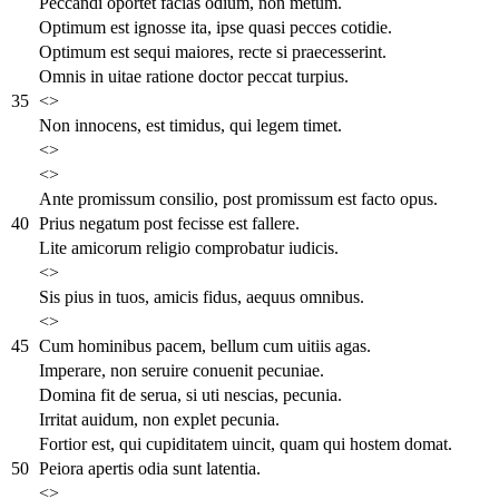
Peccandi oportet facias odium, non metum.
Optimum est ignosse ita, ipse quasi pecces cotidie.
Optimum est sequi maiores, recte si praecesserint.
Omnis in uitae ratione doctor peccat turpius.
35
<>
Non innocens, est timidus, qui legem timet.
<>
<>
Ante promissum consilio, post promissum est facto opus.
40
Prius negatum post fecisse est fallere.
Lite amicorum religio comprobatur iudicis.
<>
Sis pius in tuos, amicis fidus, aequus omnibus.
<>
45
Cum hominibus pacem, bellum cum uitiis agas.
Imperare, non seruire conuenit pecuniae.
Domina fit de serua, si uti nescias, pecunia.
Irritat auidum, non explet pecunia.
Fortior est, qui cupiditatem uincit, quam qui hostem domat.
50
Peiora apertis odia sunt latentia.
<>