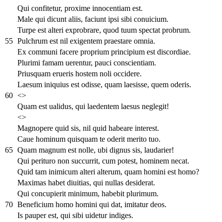
Qui confitetur, proxime innocentiam est.
Male qui dicunt aliis, faciunt ipsi sibi conuicium.
Turpe est alteri exprobrare, quod tuum spectat probrum.
55
Pulchrum est nil exigentem praestare omnia.
Ex communi facere proprium principium est discordiae.
Plurimi famam uerentur, pauci conscientiam.
Priusquam erueris hostem noli occidere.
Laesum iniquius est odisse, quam laesisse, quem oderis.
60
<>
Quam est ualidus, qui laedentem laesus neglegit!
<>
Magnopere quid sis, nil quid habeare interest.
Caue hominum quisquam te oderit merito tuo.
65
Quam magnum est nolle, ubi dignus sis, laudarier!
Qui perituro non succurrit, cum potest, hominem necat.
Quid tam inimicum alteri alterum, quam homini est homo?
Maximas habet diuitias, qui nullas desiderat.
Qui concupierit minimum, habebit plurimum.
70
Beneficium homo homini qui dat, imitatur deos.
Is pauper est, qui sibi uidetur indiges.