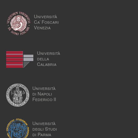
Università
Ca’ Foscari
Venezia
Università
della
Calabria
Università
di Napoli
Federico II
Università
degli Studi
di Parma