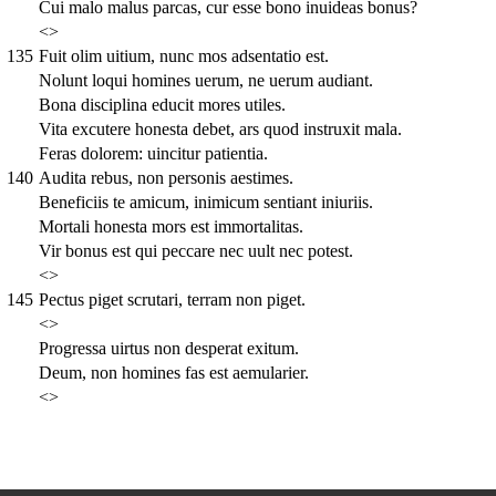
Cui malo malus parcas, cur esse bono inuideas bonus?
<>
135
Fuit olim uitium, nunc mos adsentatio est.
Nolunt loqui homines uerum, ne uerum audiant.
Bona disciplina educit mores utiles.
Vita excutere honesta debet, ars quod instruxit mala.
Feras dolorem: uincitur patientia.
140
Audita rebus, non personis aestimes.
Beneficiis te amicum, inimicum sentiant iniuriis.
Mortali honesta mors est immortalitas.
Vir bonus est qui peccare nec uult nec potest.
<>
145
Pectus piget scrutari, terram non piget.
<>
Progressa uirtus non desperat exitum.
Deum, non homines fas est aemularier.
<>