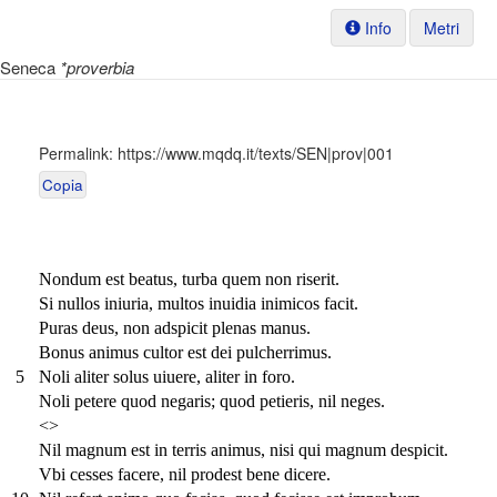
Info
Metri
Seneca
*proverbia
Permalink:
https://www.mqdq.it/texts/SEN|prov|001
Copia
Nondum est beatus, turba quem non riserit.
Si nullos iniuria, multos inuidia inimicos facit.
Puras deus, non adspicit plenas manus.
Bonus animus cultor est dei pulcherrimus.
5
Noli aliter solus uiuere, aliter in foro.
Noli petere quod negaris; quod petieris, nil neges.
<>
Nil magnum est in terris animus, nisi qui magnum despicit.
Vbi cesses facere, nil prodest bene dicere.