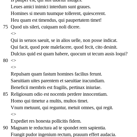
Leues amici inimici interdum sunt graues.
Homines si meum tuumque tollerent, quiescerent.
Heu quam est timendus, qui paupertatem timet!
75
Quod uis sileri, cuiquam noli dicere.
<>
Qui in seruos saeuit, se in alios uelle, non posse indicat.
Qui facit, quod pote malefacere, quod fecit, cito desinit.
Dulcius quid est quam habere, quocum ut tecum ausis loqui?
80
<>
<>
Repulsam quam fastum homines facilius ferunt.
Saeuitiam uites parentem et saeuitiae iracundiam.
Beneficii membris est fragilis, pertinax iniuriae.
85
Religiosum odio est nocentis perdere innocentiam.
Homo qui timetur a multis, multos timet.
Vnum metuunt, qui reguntur, metuit omnes, qui regit.
<>
Expediet res honesta pollicitis fidem.
90
Magnam te reductura ad te spondet rem sapientia.
Frangit pudor ingenium rectum, prauum effert audacia.