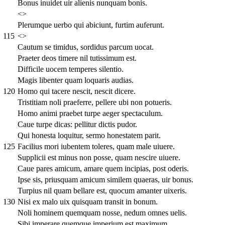
Bonus inuidet uir alienis nunquam bonis.
<>
Plerumque uerbo qui abiciunt, furtim auferunt.
115
<>
Cautum se timidus, sordidus parcum uocat.
Praeter deos timere nil tutissimum est.
Difficile uocem temperes silentio.
Magis libenter quam loquaris audias.
120
Homo qui tacere nescit, nescit dicere.
Tristitiam noli praeferre, pellere ubi non potueris.
Homo animi praebet turpe aeger spectaculum.
Caue turpe dicas: pellitur dictis pudor.
Qui honesta loquitur, sermo honestatem parit.
125
Facilius mori iubentem toleres, quam male uiuere.
Supplicii est minus non posse, quam nescire uiuere.
Caue pares amicum, amare quem incipias, post oderis.
Ipse sis, priusquam amicum similem quaeras, uir bonus.
Turpius nil quam bellare est, quocum amanter uixeris.
130
Nisi ex malo uix quisquam transit in bonum.
Noli hominem quemquam nosse, nedum omnes uelis.
Sibi imperare quemque imperium est maximum.