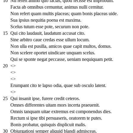
10
Nil refert animo quo facias, quod fecisse est improbum.
Facta ab omnibus cernuntur, animus nulli cernitur.
Non refert quam multis placeas; quam bonis placeas uide.
Sua ipsius nequitia poena est maxima.
Scelus tutum esse pote, securum non pote.
15
Qui cito laudauit, laudatum accusat cito.
Sine arbitro caue credas esse ullum locum.
Non ulla est pusilla, amicos quae capit multos, domus.
Non scelere oportet uindicare unquam scelus.
Qui se sponte negat peccasse, ueniam nequiquam petit.
20
<>
<>
<>
Erumpant cito te lapso odia, quae sub osculo latent.
<>
25
Qui insanit ipse, furere credit ceteros.
Omnes differentes uitam mors incerta praeuenit.
Omnis tanquam uitae extremus est componendus dies.
Rectum si ipse tibi persuaseris, oratorem te putes.
Bonis probatur, quisquis displicuit malis.
30
Obiurgationi semper aliquid blandi admisceas.