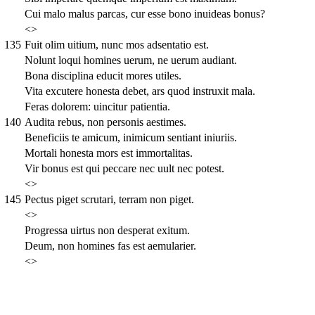
Cui malo malus parcas, cur esse bono inuideas bonus?
<>
135
Fuit olim uitium, nunc mos adsentatio est.
Nolunt loqui homines uerum, ne uerum audiant.
Bona disciplina educit mores utiles.
Vita excutere honesta debet, ars quod instruxit mala.
Feras dolorem: uincitur patientia.
140
Audita rebus, non personis aestimes.
Beneficiis te amicum, inimicum sentiant iniuriis.
Mortali honesta mors est immortalitas.
Vir bonus est qui peccare nec uult nec potest.
<>
145
Pectus piget scrutari, terram non piget.
<>
Progressa uirtus non desperat exitum.
Deum, non homines fas est aemularier.
<>