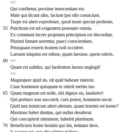
<>
Qui confitetur, proxime innocentiam est.
Male qui dicunt aliis, faciunt ipsi sibi conuicium.
Turpe est alteri exprobrare, quod tuum spectat probrum.
55
Pulchrum est nil exigentem praestare omnia.
Ex communi facere proprium principium est discordiae.
Plurimi famam uerentur, pauci conscientiam.
Priusquam erueris hostem noli occidere.
Laesum iniquius est odisse, quam laesisse, quem oderis.
60
<>
Quam est ualidus, qui laedentem laesus neglegit!
<>
Magnopere quid sis, nil quid habeare interest.
Caue hominum quisquam te oderit merito tuo.
65
Quam magnum est nolle, ubi dignus sis, laudarier!
Qui perituro non succurrit, cum potest, hominem necat.
Quid tam inimicum alteri alterum, quam homini est homo?
Maximas habet diuitias, qui nullas desiderat.
Qui concupierit minimum, habebit plurimum.
70
Beneficium homo homini qui dat, imitatur deos.
Is pauper est, qui sibi uidetur indiges.