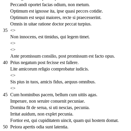
Peccandi oportet facias odium, non metum.
Optimum est ignosse ita, ipse quasi pecces cotidie.
Optimum est sequi maiores, recte si praecesserint.
Omnis in uitae ratione doctor peccat turpius.
35
<>
Non innocens, est timidus, qui legem timet.
<>
<>
Ante promissum consilio, post promissum est facto opus.
40
Prius negatum post fecisse est fallere.
Lite amicorum religio comprobatur iudicis.
<>
Sis pius in tuos, amicis fidus, aequus omnibus.
<>
45
Cum hominibus pacem, bellum cum uitiis agas.
Imperare, non seruire conuenit pecuniae.
Domina fit de serua, si uti nescias, pecunia.
Irritat auidum, non explet pecunia.
Fortior est, qui cupiditatem uincit, quam qui hostem domat.
50
Peiora apertis odia sunt latentia.