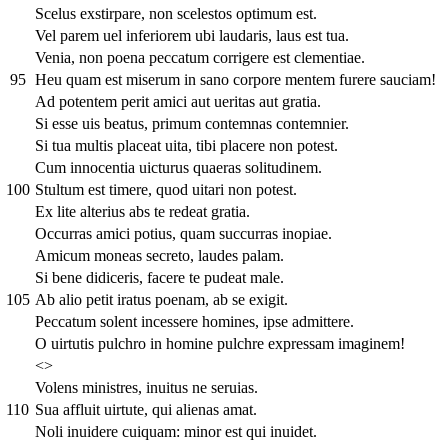
Scelus exstirpare, non scelestos optimum est.
Vel parem uel inferiorem ubi laudaris, laus est tua.
Venia, non poena peccatum corrigere est clementiae.
95
Heu quam est miserum in sano corpore mentem furere sauciam!
Ad potentem perit amici aut ueritas aut gratia.
Si esse uis beatus, primum contemnas contemnier.
Si tua multis placeat uita, tibi placere non potest.
Cum innocentia uicturus quaeras solitudinem.
100
Stultum est timere, quod uitari non potest.
Ex lite alterius abs te redeat gratia.
Occurras amici potius, quam succurras inopiae.
Amicum moneas secreto, laudes palam.
Si bene didiceris, facere te pudeat male.
105
Ab alio petit iratus poenam, ab se exigit.
Peccatum solent incessere homines, ipse admittere.
O uirtutis pulchro in homine pulchre expressam imaginem!
<>
Volens ministres, inuitus ne seruias.
110
Sua affluit uirtute, qui alienas amat.
Noli inuidere cuiquam: minor est qui inuidet.