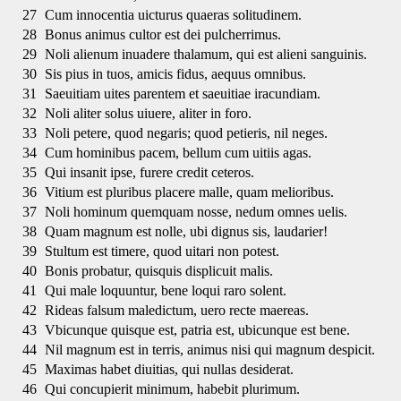
27
Cum innocentia uicturus quaeras solitudinem.
28
Bonus animus cultor est dei pulcherrimus.
29
Noli alienum inuadere thalamum, qui est alieni sanguinis.
30
Sis pius in tuos, amicis fidus, aequus omnibus.
31
Saeuitiam uites parentem et saeuitiae iracundiam.
32
Noli aliter solus uiuere, aliter in foro.
33
Noli petere, quod negaris; quod petieris, nil neges.
34
Cum hominibus pacem, bellum cum uitiis agas.
35
Qui insanit ipse, furere credit ceteros.
36
Vitium est pluribus placere malle, quam melioribus.
37
Noli hominum quemquam nosse, nedum omnes uelis.
38
Quam magnum est nolle, ubi dignus sis, laudarier!
39
Stultum est timere, quod uitari non potest.
40
Bonis probatur, quisquis displicuit malis.
41
Qui male loquuntur, bene loqui raro solent.
42
Rideas falsum maledictum, uero recte maereas.
43
Vbicunque quisque est, patria est, ubicunque est bene.
44
Nil magnum est in terris, animus nisi qui magnum despicit.
45
Maximas habet diuitias, qui nullas desiderat.
46
Qui concupierit minimum, habebit plurimum.