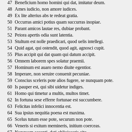
47
Beneficium homo homini qui dat, imitatur deum.
48
Ames iudicio, non amore iudices.
49
Ex lite alterius abs te redeat gratia.
50
Occurras amici potius quam succurras inopiae.
51
Parant amicos lautae res, dubiae probant.
52
Peiora apertis odia sunt latentia.
53
Stultum est nolle praedicari, quod uelis intellegi.
54
Quid agat, qui ostendit, quod agit, agnosci cupit.
55
Plus accipit qui dat quam qui datum accipit.
56
Omnem laborem spes solatur praemii.
57
Hominum est auaro nemo diuite egentior.
58
Imperare, non seruire conuenit pecuniae.
59
Conscius sceleris pote alios fugere, se nunquam pote.
60
Is pauper est, qui sibi uidetur indiges.
61
Homo qui timetur a multis, multos timet.
62
In fortuna sese efferre fortunae est succumbere.
63
Felicitas infelici innocentia est.
64
Sua ipsius nequitia poena est maxima.
65
Scelus tutum esse pote, securum non pote.
66
Veneris si exitum memineris, initium coerceas.