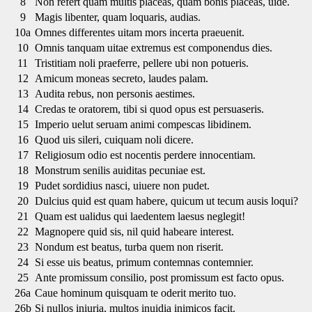
8
Non refert quam multis placeas, quam bonis placeas, uide.
9
Magis libenter, quam loquaris, audias.
10a
Omnes differentes uitam mors incerta praeuenit.
10
Omnis tanquam uitae extremus est componendus dies.
11
Tristitiam noli praeferre, pellere ubi non potueris.
12
Amicum moneas secreto, laudes palam.
13
Audita rebus, non personis aestimes.
14
Credas te oratorem, tibi si quod opus est persuaseris.
15
Imperio uelut seruam animi compescas libidinem.
16
Quod uis sileri, cuiquam noli dicere.
17
Religiosum odio est nocentis perdere innocentiam.
18
Monstrum senilis auiditas pecuniae est.
19
Pudet sordidius nasci, uiuere non pudet.
20
Dulcius quid est quam habere, quicum ut tecum ausis loqui?
21
Quam est ualidus qui laedentem laesus neglegit!
22
Magnopere quid sis, nil quid habeare interest.
23
Nondum est beatus, turba quem non riserit.
24
Si esse uis beatus, primum contemnas contemnier.
25
Ante promissum consilio, post promissum est facto opus.
26a
Caue hominum quisquam te oderit merito tuo.
26b
Si nullos iniuria, multos inuidia inimicos facit.