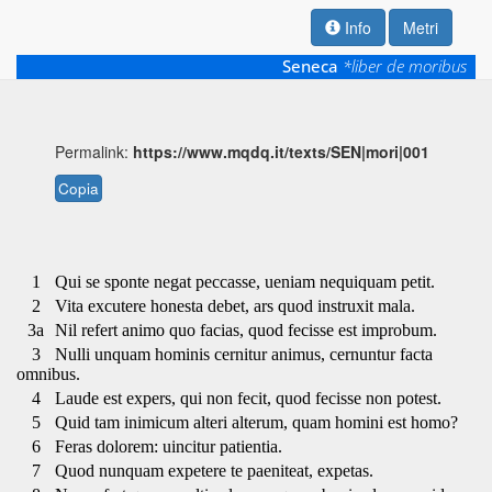
Info
Metri
Seneca
*liber de moribus
Permalink:
https://www.mqdq.it/texts/SEN|mori|001
Copia
1
Qui se sponte negat peccasse, ueniam nequiquam petit.
2
Vita excutere honesta debet, ars quod instruxit mala.
3a
Nil refert animo quo facias, quod fecisse est improbum.
3
Nulli unquam hominis cernitur animus, cernuntur facta
omnibus.
4
Laude est expers, qui non fecit, quod fecisse non potest.
5
Quid tam inimicum alteri alterum, quam homini est homo?
6
Feras dolorem: uincitur patientia.
7
Quod nunquam expetere te paeniteat, expetas.