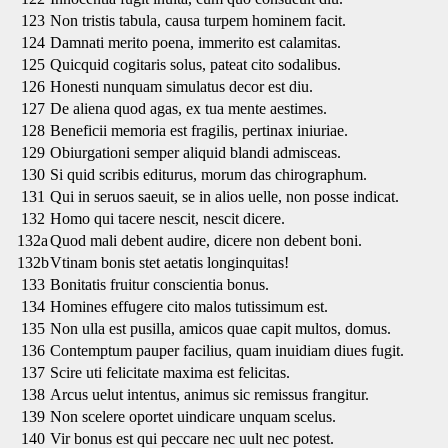
123
Non tristis tabula, causa turpem hominem facit.
124
Damnati merito poena, immerito est calamitas.
125
Quicquid cogitaris solus, pateat cito sodalibus.
126
Honesti nunquam simulatus decor est diu.
127
De aliena quod agas, ex tua mente aestimes.
128
Beneficii memoria est fragilis, pertinax iniuriae.
129
Obiurgationi semper aliquid blandi admisceas.
130
Si quid scribis editurus, morum das chirographum.
131
Qui in seruos saeuit, se in alios uelle, non posse indicat.
132
Homo qui tacere nescit, nescit dicere.
132a
Quod mali debent audire, dicere non debent boni.
132b
Vtinam bonis stet aetatis longinquitas!
133
Bonitatis fruitur conscientia bonus.
134
Homines effugere cito malos tutissimum est.
135
Non ulla est pusilla, amicos quae capit multos, domus.
136
Contemptum pauper facilius, quam inuidiam diues fugit.
137
Scire uti felicitate maxima est felicitas.
138
Arcus uelut intentus, animus sic remissus frangitur.
139
Non scelere oportet uindicare unquam scelus.
140
Vir bonus est qui peccare nec uult nec potest.