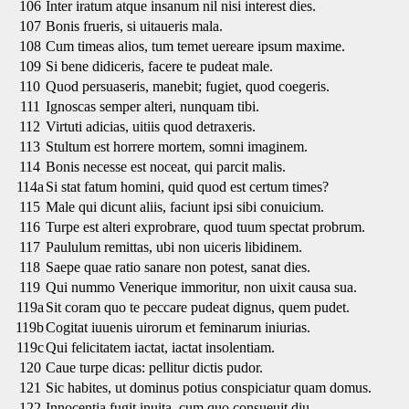
106
Inter iratum atque insanum nil nisi interest dies.
107
Bonis frueris, si uitaueris mala.
108
Cum timeas alios, tum temet uereare ipsum maxime.
109
Si bene didiceris, facere te pudeat male.
110
Quod persuaseris, manebit; fugiet, quod coegeris.
111
Ignoscas semper alteri, nunquam tibi.
112
Virtuti adicias, uitiis quod detraxeris.
113
Stultum est horrere mortem, somni imaginem.
114
Bonis necesse est noceat, qui parcit malis.
114a
Si stat fatum homini, quid quod est certum times?
115
Male qui dicunt aliis, faciunt ipsi sibi conuicium.
116
Turpe est alteri exprobrare, quod tuum spectat probrum.
117
Paululum remittas, ubi non uiceris libidinem.
118
Saepe quae ratio sanare non potest, sanat dies.
119
Qui nummo Venerique immoritur, non uixit causa sua.
119a
Sit coram quo te peccare pudeat dignus, quem pudet.
119b
Cogitat iuuenis uirorum et feminarum iniurias.
119c
Qui felicitatem iactat, iactat insolentiam.
120
Caue turpe dicas: pellitur dictis pudor.
121
Sic habites, ut dominus potius conspiciatur quam domus.
122
Innocentia fugit inuita, cum quo consueuit diu.