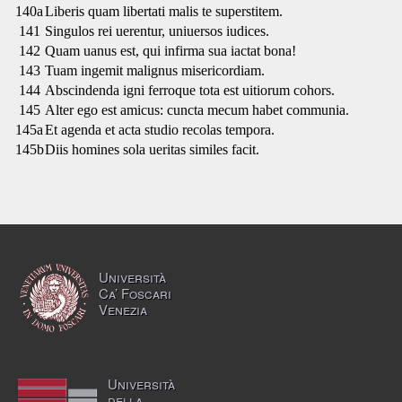
140a
Liberis quam libertati malis te superstitem.
141
Singulos rei uerentur, uniuersos iudices.
142
Quam uanus est, qui infirma sua iactat bona!
143
Tuam ingemit malignus misericordiam.
144
Abscindenda igni ferroque tota est uitiorum cohors.
145
Alter ego est amicus: cuncta mecum habet communia.
145a
Et agenda et acta studio recolas tempora.
145b
Diis homines sola ueritas similes facit.
Università
Ca’ Foscari
Venezia
Università
della