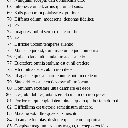
67
Nunquam accepti, dati obliuiscaris cito.
68
Inhoneste uincit, armis qui uincit suos.
69
Satis poenarum potuisse est punirier.
70
Differas odium, modereris, deponas fideliter.
71
<>
72
Imago est animi sermo, uitae oratio.
73
<>
74
Difficile uocem temperes silentio.
75
Malus aeque est, qui miscetur aequo animo malis.
76
Qui cito laudauit, laudatum accusat cito.
77
Et credere omnia stultum est et nil credere.
78
Vti diuitiis decet, abuti non decet.
78a
Id agas ne quis aut contemnere aut timere te uelit.
79
Sine arbitro caue credas esse ullum locum.
80
Hominum excusare uitia damnare est deos.
80a
Des, ubi dubites, uitam: erepta uita reddi non potest.
81
Fortior est qui cupiditatem uincit, quam qui hostem domat.
82
Difficillima est uictoria semetipsum uincere.
83
Mala ira est, ultro quae suis irascitur.
84
Ita amare incipias, desinere quasi te non oporteat.
85
Coepisse magnum est laus magna, ut coepto excidas.