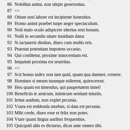
86
Nobilitat animi, non stirpis generositas.
87
<>
88
Otium seni labore est incipiente honestius.
89
Homo animi praebet turpe aeger spectaculum.
90
Noli malo oculo adspicere alterius rem bonam.
91
Nulli in secundis uitare inuidiam datur.
92
Si iactaueris diuitias, diues cum multis eris.
93
Praestat potentiam impotens occasio.
94
Qui confitetur, proxime innocentiam est.
95
Iniquitati proxima est seueritas.
96
<>
97
Scit bonus iudex non tam quid, quam qua damnet, cernere.
98
Homines si meum tuumque tollerent, quiescerent.
99
Heu quam est timendus, qui paupertatem timet!
100
Beneficiis te amicum, inimicum sentiant iniuriis.
101
Irritat auidum, non explet pecunia.
102
Vsura est reddenda morbus, si data est pecunia.
103
Mihi crede, diues esse et felix non potes.
104
Vtare quam lingua auribus frequentius.
105
Quicquid aliis es dicturus, dicas ante omnes tibi.