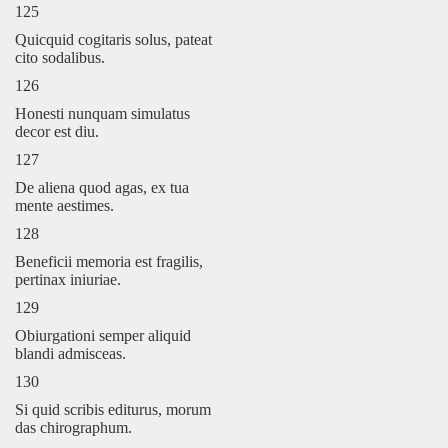
125
Quicquid cogitaris solus, pateat
cito sodalibus.
126
Honesti nunquam simulatus
decor est diu.
127
De aliena quod agas, ex tua
mente aestimes.
128
Beneficii memoria est fragilis,
pertinax iniuriae.
129
Obiurgationi semper aliquid
blandi admisceas.
130
Si quid scribis editurus, morum
das chirographum.