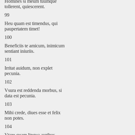
Homines si meum tuumque
tollerent, quiescerent.
99
Heu quam est timendus, qui
paupertatem timet!
100
Beneficiis te amicum, inimicum
sentiant iniuriis.
101
Irritat auidum, non explet
pecunia.
102
Vsura est reddenda morbus, si
data est pecunia.
103
Mihi crede, diues esse et felix
non potes.
104
Vtare quam lingua auribus