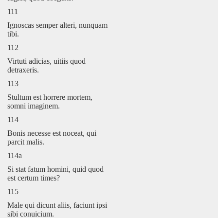
111
Ignoscas semper alteri, nunquam
tibi.
112
Virtuti adicias, uitiis quod
detraxeris.
113
Stultum est horrere mortem,
somni imaginem.
114
Bonis necesse est noceat, qui
parcit malis.
114a
Si stat fatum homini, quid quod
est certum times?
115
Male qui dicunt aliis, faciunt ipsi
sibi conuicium.