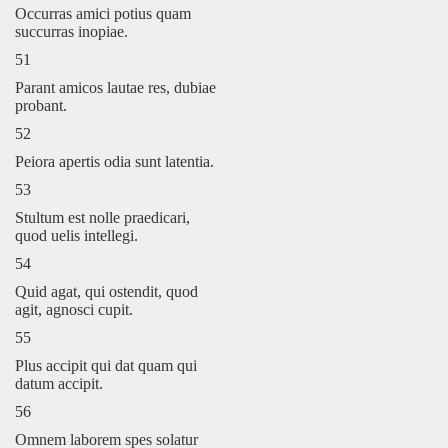
Occurras amici potius quam
succurras inopiae.
51
Parant amicos lautae res, dubiae
probant.
52
Peiora apertis odia sunt latentia.
53
Stultum est nolle praedicari,
quod uelis intellegi.
54
Quid agat, qui ostendit, quod
agit, agnosci cupit.
55
Plus accipit qui dat quam qui
datum accipit.
56
Omnem laborem spes solatur