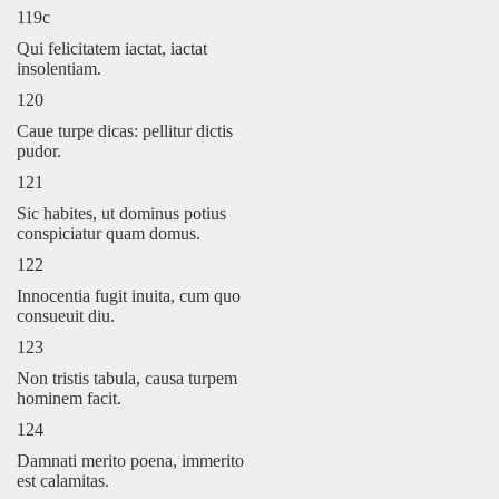
119c
Qui felicitatem iactat, iactat
insolentiam.
120
Caue turpe dicas: pellitur dictis
pudor.
121
Sic habites, ut dominus potius
conspiciatur quam domus.
122
Innocentia fugit inuita, cum quo
consueuit diu.
123
Non tristis tabula, causa turpem
hominem facit.
124
Damnati merito poena, immerito
est calamitas.