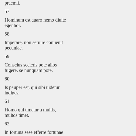
praemii.
57
Hominum est auaro nemo diuite
egentior.
58
Imperare, non seruire conuenit
pecuniae.
59
Conscius sceleris pote alios
fugere, se nunquam pote.
60
Is pauper est, qui sibi uidetur
indiges.
61
Homo qui timetur a multis,
multos timet.
62
In fortuna sese efferre fortunae