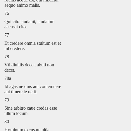
aequo animo malis.
76
Qui cito laudauit, laudatum
accusat cito.
77
Et credere omnia stultum est et
nil credere.
78
Vti diuitiis decet, abuti non
decet.
78a
Id agas ne quis aut contemnere
aut timere te uelit.
79
Sine arbitro caue credas esse
ullum locum.
80
Hominum excusare uitia