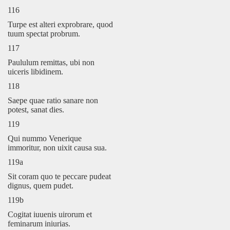
116
Turpe est alteri exprobrare, quod
tuum spectat probrum.
117
Paululum remittas, ubi non
uiceris libidinem.
118
Saepe quae ratio sanare non
potest, sanat dies.
119
Qui nummo Venerique
immoritur, non uixit causa sua.
119a
Sit coram quo te peccare pudeat
dignus, quem pudet.
119b
Cogitat iuuenis uirorum et
feminarum iniurias.