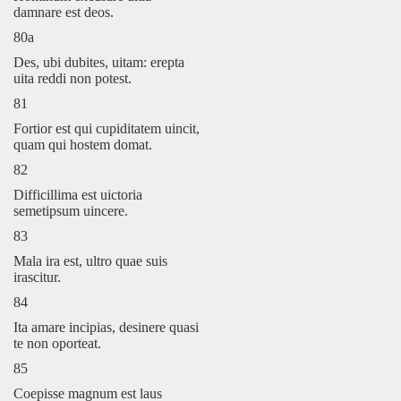
damnare est deos.
80a
Des, ubi dubites, uitam: erepta
uita reddi non potest.
81
Fortior est qui cupiditatem uincit,
quam qui hostem domat.
82
Difficillima est uictoria
semetipsum uincere.
83
Mala ira est, ultro quae suis
irascitur.
84
Ita amare incipias, desinere quasi
te non oporteat.
85
Coepisse magnum est laus