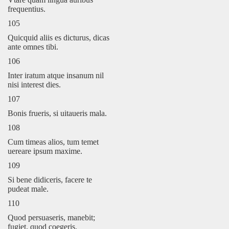
frequentius.
105
Quicquid aliis es dicturus, dicas
ante omnes tibi.
106
Inter iratum atque insanum nil
nisi interest dies.
107
Bonis frueris, si uitaueris mala.
108
Cum timeas alios, tum temet
uereare ipsum maxime.
109
Si bene didiceris, facere te
pudeat male.
110
Quod persuaseris, manebit;
fugiet, quod coegeris.