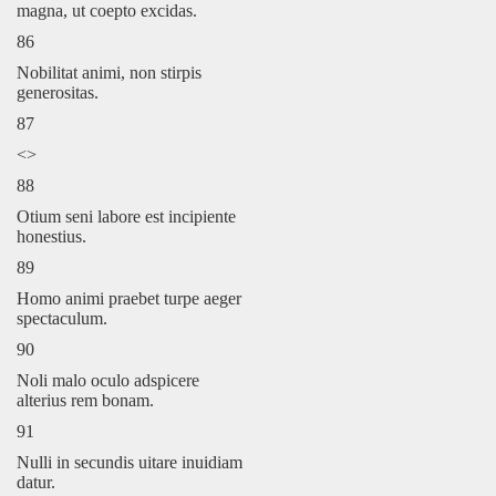
magna, ut coepto excidas.
86
Nobilitat animi, non stirpis
generositas.
87
<>
88
Otium seni labore est incipiente
honestius.
89
Homo animi praebet turpe aeger
spectaculum.
90
Noli malo oculo adspicere
alterius rem bonam.
91
Nulli in secundis uitare inuidiam
datur.