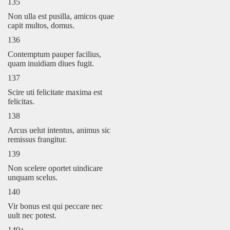
135
Non ulla est pusilla, amicos quae
capit multos, domus.
136
Contemptum pauper facilius,
quam inuidiam diues fugit.
137
Scire uti felicitate maxima est
felicitas.
138
Arcus uelut intentus, animus sic
remissus frangitur.
139
Non scelere oportet uindicare
unquam scelus.
140
Vir bonus est qui peccare nec
uult nec potest.
140a