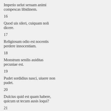
Imperio uelut seruam animi
compescas libidinem.
16
Quod uis sileri, cuiquam noli
dicere.
17
Religiosum odio est nocentis
perdere innocentiam.
18
Monstrum senilis auiditas
pecuniae est.
19
Pudet sordidius nasci, uiuere non
pudet.
20
Dulcius quid est quam habere,
quicum ut tecum ausis loqui?
21