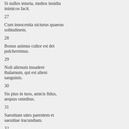
Si nullos iniuria, multos inuidia
inimicos facit.
27
Cum innocentia uicturus quaeras
solitudinem.
28
Bonus animus cultor est dei
pulcherrimus.
29
Noli alienum inuadere
thalamum, qui est alieni
sanguinis.
30
Sis pius in tuos, amicis fidus,
aequus omnibus.
31
Saeuitiam uites parentem et
saeuitiae iracundiam.
32