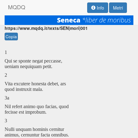
M
Q
D
Q
Info
Metri
Seneca
*liber de moribus
Permalink:
https://www.mqdq.it/texts/SEN|mori|001
Copia
1
Qui se sponte negat peccasse,
ueniam nequiquam petit.
2
Vita excutere honesta debet, ars
quod instruxit mala.
3a
Nil refert animo quo facias, quod
fecisse est improbum.
3
Nulli unquam hominis cernitur
animus, cernuntur facta omnibus.