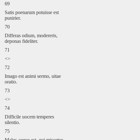
69
Satis poenarum potuisse est
punirier.
70
Differas odium, modereris,
deponas fideliter.
71
<>
72
Imago est animi sermo, uitae
oratio.
73
<>
74
Difficile uocem temperes
silentio.
75
Malus aeque est, qui miscetur