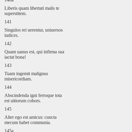
Liberis quam libertati malis te
superstitem.
141
Singulos rei uerentur, uniuersos
iudices.
142
Quam uanus est, qui infirma sua
iactat bona!
143
Tuam ingemit malignus
misericordiam.
144
Abscindenda igni ferroque tota
est uitiorum cohors.
145
Alter ego est amicus: cuncta
mecum habet communia.
145a