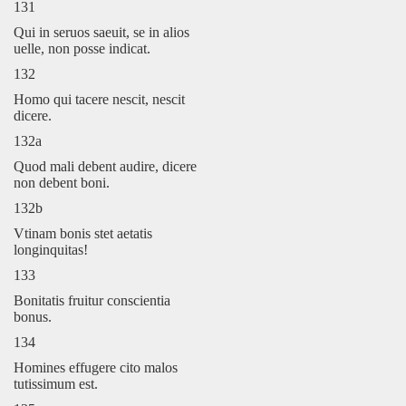
131
Qui in seruos saeuit, se in alios
uelle, non posse indicat.
132
Homo qui tacere nescit, nescit
dicere.
132a
Quod mali debent audire, dicere
non debent boni.
132b
Vtinam bonis stet aetatis
longinquitas!
133
Bonitatis fruitur conscientia
bonus.
134
Homines effugere cito malos
tutissimum est.