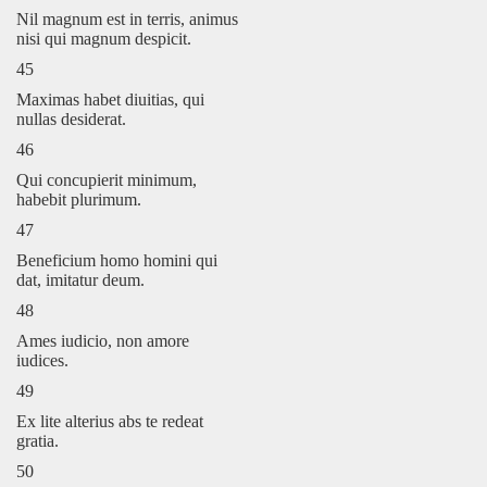
Nil magnum est in terris, animus
nisi qui magnum despicit.
45
Maximas habet diuitias, qui
nullas desiderat.
46
Qui concupierit minimum,
habebit plurimum.
47
Beneficium homo homini qui
dat, imitatur deum.
48
Ames iudicio, non amore
iudices.
49
Ex lite alterius abs te redeat
gratia.
50