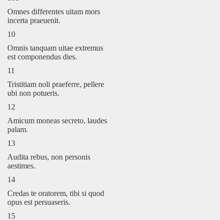
Omnes differentes uitam mors
incerta praeuenit.
10
Omnis tanquam uitae extremus
est componendus dies.
11
Tristitiam noli praeferre, pellere
ubi non potueris.
12
Amicum moneas secreto, laudes
palam.
13
Audita rebus, non personis
aestimes.
14
Credas te oratorem, tibi si quod
opus est persuaseris.
15