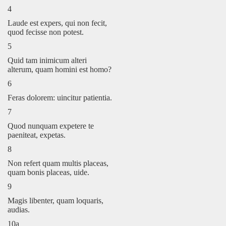
4
Laude est expers, qui non fecit,
quod fecisse non potest.
5
Quid tam inimicum alteri
alterum, quam homini est homo?
6
Feras dolorem: uincitur patientia.
7
Quod nunquam expetere te
paeniteat, expetas.
8
Non refert quam multis placeas,
quam bonis placeas, uide.
9
Magis libenter, quam loquaris,
audias.
10a