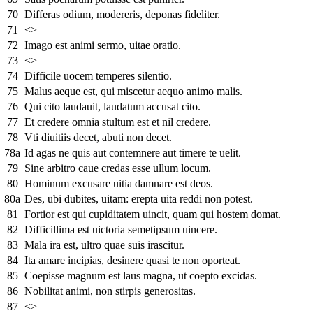
70
Differas odium, modereris, deponas fideliter.
71
<>
72
Imago est animi sermo, uitae oratio.
73
<>
74
Difficile uocem temperes silentio.
75
Malus aeque est, qui miscetur aequo animo malis.
76
Qui cito laudauit, laudatum accusat cito.
77
Et credere omnia stultum est et nil credere.
78
Vti diuitiis decet, abuti non decet.
78a
Id agas ne quis aut contemnere aut timere te uelit.
79
Sine arbitro caue credas esse ullum locum.
80
Hominum excusare uitia damnare est deos.
80a
Des, ubi dubites, uitam: erepta uita reddi non potest.
81
Fortior est qui cupiditatem uincit, quam qui hostem domat.
82
Difficillima est uictoria semetipsum uincere.
83
Mala ira est, ultro quae suis irascitur.
84
Ita amare incipias, desinere quasi te non oporteat.
85
Coepisse magnum est laus magna, ut coepto excidas.
86
Nobilitat animi, non stirpis generositas.
87
<>