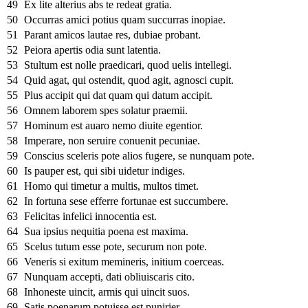
49
Ex lite alterius abs te redeat gratia.
50
Occurras amici potius quam succurras inopiae.
51
Parant amicos lautae res, dubiae probant.
52
Peiora apertis odia sunt latentia.
53
Stultum est nolle praedicari, quod uelis intellegi.
54
Quid agat, qui ostendit, quod agit, agnosci cupit.
55
Plus accipit qui dat quam qui datum accipit.
56
Omnem laborem spes solatur praemii.
57
Hominum est auaro nemo diuite egentior.
58
Imperare, non seruire conuenit pecuniae.
59
Conscius sceleris pote alios fugere, se nunquam pote.
60
Is pauper est, qui sibi uidetur indiges.
61
Homo qui timetur a multis, multos timet.
62
In fortuna sese efferre fortunae est succumbere.
63
Felicitas infelici innocentia est.
64
Sua ipsius nequitia poena est maxima.
65
Scelus tutum esse pote, securum non pote.
66
Veneris si exitum memineris, initium coerceas.
67
Nunquam accepti, dati obliuiscaris cito.
68
Inhoneste uincit, armis qui uincit suos.
69
Satis poenarum potuisse est punirier.