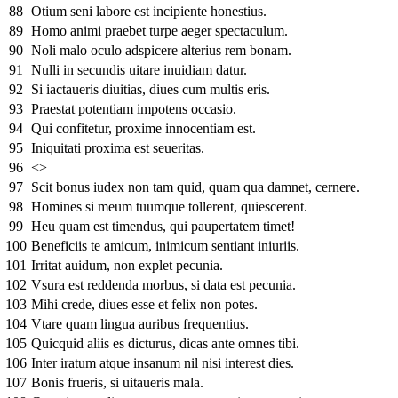
88
Otium seni labore est incipiente honestius.
89
Homo animi praebet turpe aeger spectaculum.
90
Noli malo oculo adspicere alterius rem bonam.
91
Nulli in secundis uitare inuidiam datur.
92
Si iactaueris diuitias, diues cum multis eris.
93
Praestat potentiam impotens occasio.
94
Qui confitetur, proxime innocentiam est.
95
Iniquitati proxima est seueritas.
96
<>
97
Scit bonus iudex non tam quid, quam qua damnet, cernere.
98
Homines si meum tuumque tollerent, quiescerent.
99
Heu quam est timendus, qui paupertatem timet!
100
Beneficiis te amicum, inimicum sentiant iniuriis.
101
Irritat auidum, non explet pecunia.
102
Vsura est reddenda morbus, si data est pecunia.
103
Mihi crede, diues esse et felix non potes.
104
Vtare quam lingua auribus frequentius.
105
Quicquid aliis es dicturus, dicas ante omnes tibi.
106
Inter iratum atque insanum nil nisi interest dies.
107
Bonis frueris, si uitaueris mala.