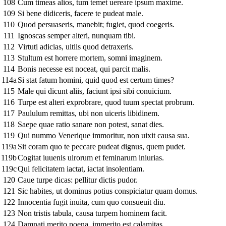
108
Cum timeas alios, tum temet uereare ipsum maxime.
109
Si bene didiceris, facere te pudeat male.
110
Quod persuaseris, manebit; fugiet, quod coegeris.
111
Ignoscas semper alteri, nunquam tibi.
112
Virtuti adicias, uitiis quod detraxeris.
113
Stultum est horrere mortem, somni imaginem.
114
Bonis necesse est noceat, qui parcit malis.
114a
Si stat fatum homini, quid quod est certum times?
115
Male qui dicunt aliis, faciunt ipsi sibi conuicium.
116
Turpe est alteri exprobrare, quod tuum spectat probrum.
117
Paululum remittas, ubi non uiceris libidinem.
118
Saepe quae ratio sanare non potest, sanat dies.
119
Qui nummo Venerique immoritur, non uixit causa sua.
119a
Sit coram quo te peccare pudeat dignus, quem pudet.
119b
Cogitat iuuenis uirorum et feminarum iniurias.
119c
Qui felicitatem iactat, iactat insolentiam.
120
Caue turpe dicas: pellitur dictis pudor.
121
Sic habites, ut dominus potius conspiciatur quam domus.
122
Innocentia fugit inuita, cum quo consueuit diu.
123
Non tristis tabula, causa turpem hominem facit.
124
Damnati merito poena, immerito est calamitas.