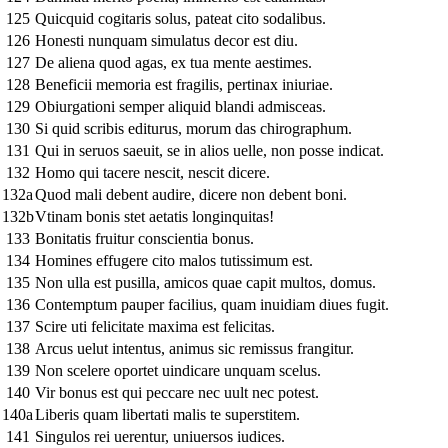
125
Quicquid cogitaris solus, pateat cito sodalibus.
126
Honesti nunquam simulatus decor est diu.
127
De aliena quod agas, ex tua mente aestimes.
128
Beneficii memoria est fragilis, pertinax iniuriae.
129
Obiurgationi semper aliquid blandi admisceas.
130
Si quid scribis editurus, morum das chirographum.
131
Qui in seruos saeuit, se in alios uelle, non posse indicat.
132
Homo qui tacere nescit, nescit dicere.
132a
Quod mali debent audire, dicere non debent boni.
132b
Vtinam bonis stet aetatis longinquitas!
133
Bonitatis fruitur conscientia bonus.
134
Homines effugere cito malos tutissimum est.
135
Non ulla est pusilla, amicos quae capit multos, domus.
136
Contemptum pauper facilius, quam inuidiam diues fugit.
137
Scire uti felicitate maxima est felicitas.
138
Arcus uelut intentus, animus sic remissus frangitur.
139
Non scelere oportet uindicare unquam scelus.
140
Vir bonus est qui peccare nec uult nec potest.
140a
Liberis quam libertati malis te superstitem.
141
Singulos rei uerentur, uniuersos iudices.