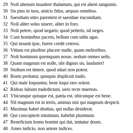
29
Noli alienum inuadere thalamum, qui est alieni sanguinis.
30
Sis pius in tuos, amicis fidus, aequus omnibus.
31
Saeuitiam uites parentem et saeuitiae iracundiam.
32
Noli aliter solus uiuere, aliter in foro.
33
Noli petere, quod negaris; quod petieris, nil neges.
34
Cum hominibus pacem, bellum cum uitiis agas.
35
Qui insanit ipse, furere credit ceteros.
36
Vitium est pluribus placere malle, quam melioribus.
37
Noli hominum quemquam nosse, nedum omnes uelis.
38
Quam magnum est nolle, ubi dignus sis, laudarier!
39
Stultum est timere, quod uitari non potest.
40
Bonis probatur, quisquis displicuit malis.
41
Qui male loquuntur, bene loqui raro solent.
42
Rideas falsum maledictum, uero recte maereas.
43
Vbicunque quisque est, patria est, ubicunque est bene.
44
Nil magnum est in terris, animus nisi qui magnum despicit.
45
Maximas habet diuitias, qui nullas desiderat.
46
Qui concupierit minimum, habebit plurimum.
47
Beneficium homo homini qui dat, imitatur deum.
48
Ames iudicio, non amore iudices.