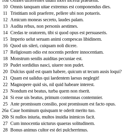
10a
Omnes differentes uitam mors incerta praeuenit.
10
Omnis tanquam uitae extremus est componendus dies.
11
Tristitiam noli praeferre, pellere ubi non potueris.
12
Amicum moneas secreto, laudes palam.
13
Audita rebus, non personis aestimes.
14
Credas te oratorem, tibi si quod opus est persuaseris.
15
Imperio uelut seruam animi compescas libidinem.
16
Quod uis sileri, cuiquam noli dicere.
17
Religiosum odio est nocentis perdere innocentiam.
18
Monstrum senilis auiditas pecuniae est.
19
Pudet sordidius nasci, uiuere non pudet.
20
Dulcius quid est quam habere, quicum ut tecum ausis loqui?
21
Quam est ualidus qui laedentem laesus neglegit!
22
Magnopere quid sis, nil quid habeare interest.
23
Nondum est beatus, turba quem non riserit.
24
Si esse uis beatus, primum contemnas contemnier.
25
Ante promissum consilio, post promissum est facto opus.
26a
Caue hominum quisquam te oderit merito tuo.
26b
Si nullos iniuria, multos inuidia inimicos facit.
27
Cum innocentia uicturus quaeras solitudinem.
28
Bonus animus cultor est dei pulcherrimus.