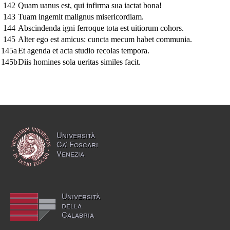
142
Quam uanus est, qui infirma sua iactat bona!
143
Tuam ingemit malignus misericordiam.
144
Abscindenda igni ferroque tota est uitiorum cohors.
145
Alter ego est amicus: cuncta mecum habet communia.
145a
Et agenda et acta studio recolas tempora.
145b
Diis homines sola ueritas similes facit.
Università
Ca’ Foscari
Venezia
Università
della
Calabria