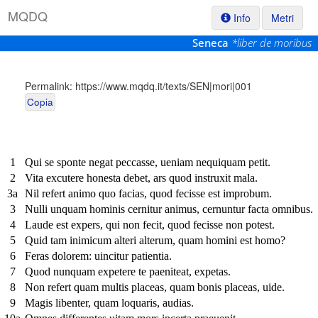
M
Q
D
Q
Info
Metri
Seneca
*liber de moribus
Permalink:
https://www.mqdq.it/texts/SEN|mori|001
Copia
1
Qui se sponte negat peccasse, ueniam nequiquam petit.
2
Vita excutere honesta debet, ars quod instruxit mala.
3a
Nil refert animo quo facias, quod fecisse est improbum.
3
Nulli unquam hominis cernitur animus, cernuntur facta omnibus.
4
Laude est expers, qui non fecit, quod fecisse non potest.
5
Quid tam inimicum alteri alterum, quam homini est homo?
6
Feras dolorem: uincitur patientia.
7
Quod nunquam expetere te paeniteat, expetas.
8
Non refert quam multis placeas, quam bonis placeas, uide.
9
Magis libenter, quam loquaris, audias.