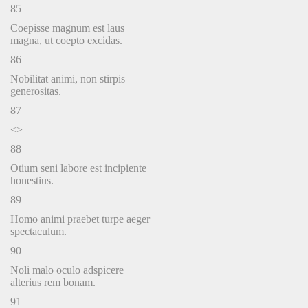
85
Coepisse magnum est laus
magna, ut coepto excidas.
86
Nobilitat animi, non stirpis
generositas.
87
<>
88
Otium seni labore est incipiente
honestius.
89
Homo animi praebet turpe aeger
spectaculum.
90
Noli malo oculo adspicere
alterius rem bonam.
91