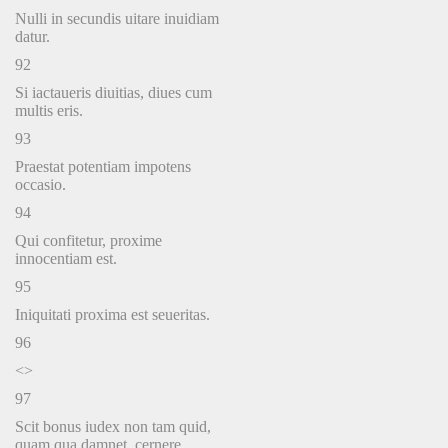
Nulli in secundis uitare inuidiam
datur.
92
Si iactaueris diuitias, diues cum
multis eris.
93
Praestat potentiam impotens
occasio.
94
Qui confitetur, proxime
innocentiam est.
95
Iniquitati proxima est seueritas.
96
<>
97
Scit bonus iudex non tam quid,
quam qua damnet, cernere.