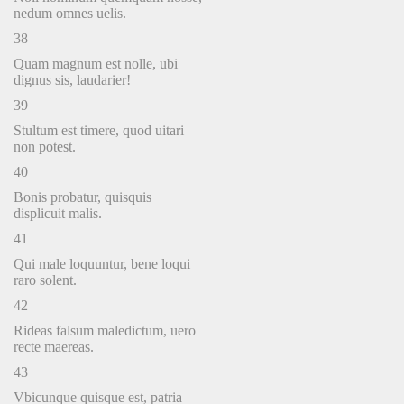
nedum omnes uelis.
38
Quam magnum est nolle, ubi
dignus sis, laudarier!
39
Stultum est timere, quod uitari
non potest.
40
Bonis probatur, quisquis
displicuit malis.
41
Qui male loquuntur, bene loqui
raro solent.
42
Rideas falsum maledictum, uero
recte maereas.
43
Vbicunque quisque est, patria