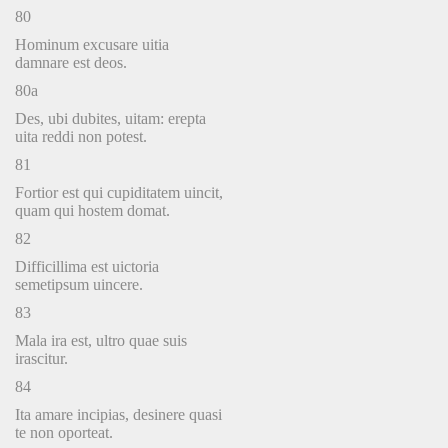
80
Hominum excusare uitia
damnare est deos.
80a
Des, ubi dubites, uitam: erepta
uita reddi non potest.
81
Fortior est qui cupiditatem uincit,
quam qui hostem domat.
82
Difficillima est uictoria
semetipsum uincere.
83
Mala ira est, ultro quae suis
irascitur.
84
Ita amare incipias, desinere quasi
te non oporteat.