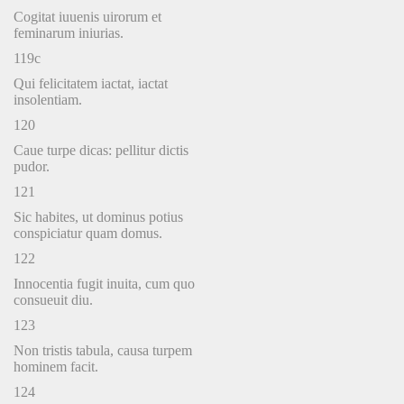
Cogitat iuuenis uirorum et
feminarum iniurias.
119c
Qui felicitatem iactat, iactat
insolentiam.
120
Caue turpe dicas: pellitur dictis
pudor.
121
Sic habites, ut dominus potius
conspiciatur quam domus.
122
Innocentia fugit inuita, cum quo
consueuit diu.
123
Non tristis tabula, causa turpem
hominem facit.
124