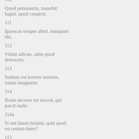
Quod persuaseris, manebit;
fugiet, quod coegeris.
111
Ignoscas semper alteri, nunquam
tibi.
112
Virtuti adicias, uitiis quod
detraxeris.
113
Stultum est horrere mortem,
somni imaginem.
114
Bonis necesse est noceat, qui
parcit malis.
114a
Si stat fatum homini, quid quod
est certum times?
115