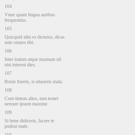
104
Vtare quam lingua auribus
frequentius.
105
Quicquid aliis es dicturus, dicas
ante omnes tibi.
106
Inter iratum atque insanum nil
nisi interest dies.
107
Bonis frueris, si uitaueris mala.
108
Cum timeas alios, tum temet
uereare ipsum maxime.
109
Si bene didiceris, facere te
pudeat male.
110