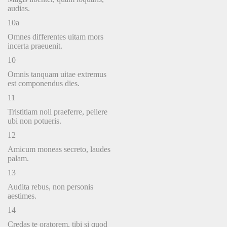
audias.
10a
Omnes differentes uitam mors
incerta praeuenit.
10
Omnis tanquam uitae extremus
est componendus dies.
11
Tristitiam noli praeferre, pellere
ubi non potueris.
12
Amicum moneas secreto, laudes
palam.
13
Audita rebus, non personis
aestimes.
14
Credas te oratorem, tibi si quod