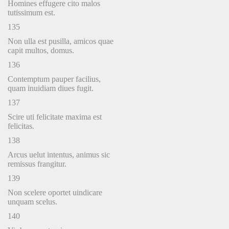
Homines effugere cito malos
tutissimum est.
135
Non ulla est pusilla, amicos quae
capit multos, domus.
136
Contemptum pauper facilius,
quam inuidiam diues fugit.
137
Scire uti felicitate maxima est
felicitas.
138
Arcus uelut intentus, animus sic
remissus frangitur.
139
Non scelere oportet uindicare
unquam scelus.
140