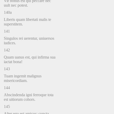
Vir bonus est qui peccare nec
uult nec potest.
140a
Liberis quam libertati malis te
superstitem.
141
Singulos rei uerentur, uniuersos
iudices.
142
Quam uanus est, qui infirma sua
iactat bona!
143
Tuam ingemit malignus
misericordiam.
144
Abscindenda igni ferroque tota
est uitiorum cohors.
145
Alter ego est amicus: cuncta