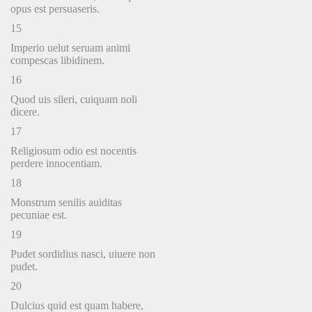
opus est persuaseris.
15
Imperio uelut seruam animi
compescas libidinem.
16
Quod uis sileri, cuiquam noli
dicere.
17
Religiosum odio est nocentis
perdere innocentiam.
18
Monstrum senilis auiditas
pecuniae est.
19
Pudet sordidius nasci, uiuere non
pudet.
20
Dulcius quid est quam habere,