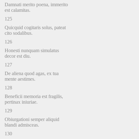
Damnati merito poena, immerito
est calamitas.
125
Quicquid cogitaris solus, pateat
cito sodalibus.
126
Honesti nunquam simulatus
decor est diu.
127
De aliena quod agas, ex tua
mente aestimes.
128
Beneficii memoria est fragilis,
pertinax iniuriae.
129
Obiurgationi semper aliquid
blandi admisceas.
130