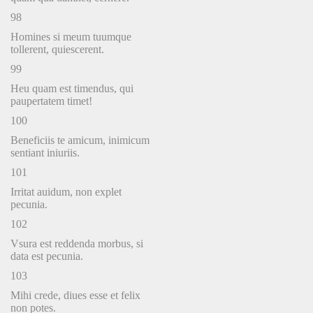
98
Homines si meum tuumque
tollerent, quiescerent.
99
Heu quam est timendus, qui
paupertatem timet!
100
Beneficiis te amicum, inimicum
sentiant iniuriis.
101
Irritat auidum, non explet
pecunia.
102
Vsura est reddenda morbus, si
data est pecunia.
103
Mihi crede, diues esse et felix
non potes.