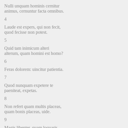
Nulli unquam hominis cernitur
animus, cernuntur facta omnibus.
4
Laude est expers, qui non fecit,
quod fecisse non potest.
5
Quid tam inimicum alteri
alterum, quam homini est homo?
6
Feras dolorem: uincitur patientia.
7
Quod nunquam expetere te
paeniteat, expetas.
8
Non refert quam multis placeas,
quam bonis placeas, uide.
9
Magis libenter, quam loquaris,