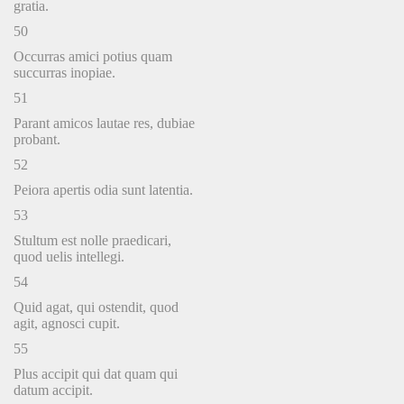
gratia.
50
Occurras amici potius quam
succurras inopiae.
51
Parant amicos lautae res, dubiae
probant.
52
Peiora apertis odia sunt latentia.
53
Stultum est nolle praedicari,
quod uelis intellegi.
54
Quid agat, qui ostendit, quod
agit, agnosci cupit.
55
Plus accipit qui dat quam qui
datum accipit.