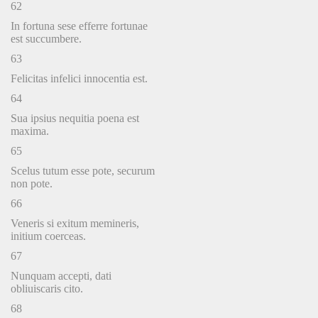
62
In fortuna sese efferre fortunae
est succumbere.
63
Felicitas infelici innocentia est.
64
Sua ipsius nequitia poena est
maxima.
65
Scelus tutum esse pote, securum
non pote.
66
Veneris si exitum memineris,
initium coerceas.
67
Nunquam accepti, dati
obliuiscaris cito.
68