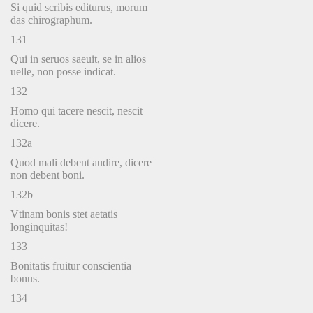
Si quid scribis editurus, morum
das chirographum.
131
Qui in seruos saeuit, se in alios
uelle, non posse indicat.
132
Homo qui tacere nescit, nescit
dicere.
132a
Quod mali debent audire, dicere
non debent boni.
132b
Vtinam bonis stet aetatis
longinquitas!
133
Bonitatis fruitur conscientia
bonus.
134