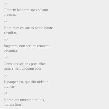
56
Omnem laborem spes solatur
praemii.
57
Hominum est auaro nemo diuite
egentior.
58
Imperare, non seruire conuenit
pecuniae.
59
Conscius sceleris pote alios
fugere, se nunquam pote.
60
Is pauper est, qui sibi uidetur
indiges.
61
Homo qui timetur a multis,
multos timet.