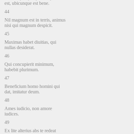
est, ubicunque est bene.
44
Nil magnum est in terris, animus
nisi qui magnum despicit.
45
Maximas habet diuitias, qui
nullas desiderat.
46
Qui concupierit minimum,
habebit plurimum.
47
Beneficium homo homini qui
dat, imitatur deum.
48
Ames iudicio, non amore
iudices.
49
Ex lite alterius abs te redeat