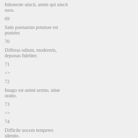
Inhoneste uincit, armis qui uincit
suos.
69
Satis poenarum potuisse est
punirier.
70
Differas odium, modereris,
deponas fideliter.
71
<>
72
Imago est animi sermo, uitae
oratio.
73
<>
74
Difficile uocem temperes
silentio.