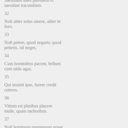
Saeuitiam uites parentem et
saeuitiae iracundiam.
32
Noli aliter solus uiuere, aliter in
foro.
33
Noli petere, quod negaris; quod
petieris, nil neges.
34
Cum hominibus pacem, bellum
cum uitiis agas.
35
Qui insanit ipse, furere credit
ceteros.
36
Vitium est pluribus placere
malle, quam melioribus.
37
Noli hominum quemquam nosse,