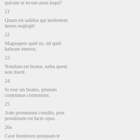
quicum ut tecum ausis loqui?
21
Quam est ualidus qui laedentem
laesus neglegit!
22
Magnopere quid sis, nil quid
habeare interest.
23
Nondum est beatus, turba quem
non riserit.
24
Si esse uis beatus, primum
contemnas contemnier.
25
Ante promissum consilio, post
promissum est facto opus.
26a
Caue hominum quisquam te