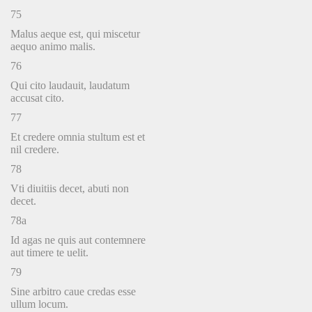
75
Malus aeque est, qui miscetur
aequo animo malis.
76
Qui cito laudauit, laudatum
accusat cito.
77
Et credere omnia stultum est et
nil credere.
78
Vti diuitiis decet, abuti non
decet.
78a
Id agas ne quis aut contemnere
aut timere te uelit.
79
Sine arbitro caue credas esse
ullum locum.