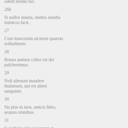
oderit merito tuo.
26b
Si nullos iniuria, multos inuidia
inimicos facit.
27
Cum innocentia uicturus quaeras
solitudinem.
28
Bonus animus cultor est dei
pulcherrimus.
29
Noli alienum inuadere
thalamum, qui est alieni
sanguinis.
30
Sis pius in tuos, amicis fidus,
aequus omnibus.
31