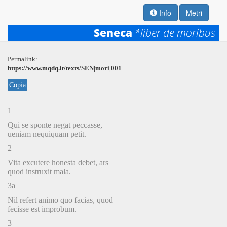
Info
Metri
Seneca
*liber de moribus
Permalink:
https://www.mqdq.it/texts/SEN|mori|001
Copia
1
Qui se sponte negat peccasse,
ueniam nequiquam petit.
2
Vita excutere honesta debet, ars
quod instruxit mala.
3a
Nil refert animo quo facias, quod
fecisse est improbum.
3