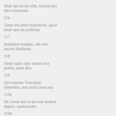
Male qui dicunt aliis, faciunt ipsi
sibi conuicium.
116
Turpe est alteri exprobrare, quod
tuum spectat probrum.
117
Paululum remittas, ubi non
uiceris libidinem.
118
Saepe quae ratio sanare non
potest, sanat dies.
119
Qui nummo Venerique
immoritur, non uixit causa sua.
119a
Sit coram quo te peccare pudeat
dignus, quem pudet.
119b