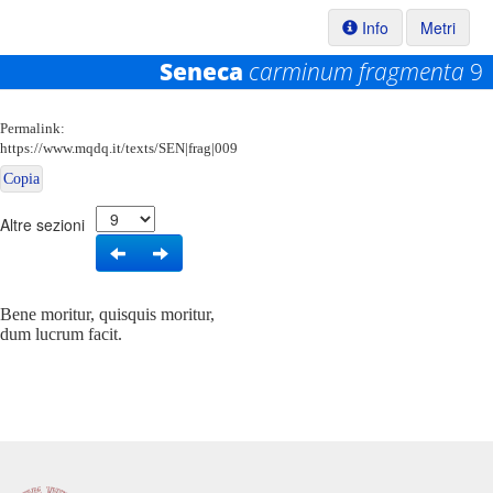
Info
Metri
Seneca
carminum fragmenta
9
Permalink:
https://www.mqdq.it/texts/SEN|frag|009
Copia
Altre sezioni
Bene moritur, quisquis moritur,
dum lucrum facit.