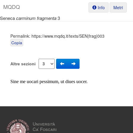
M
Q
D
Q
Info
Metri
Seneca
carminum fragmenta
3
Permalink:
https://www.mqdq.it/texts/SEN|frag|003
Copia
Altre sezioni
Sine me uocari pessimum, ut diues uocer.
Università
Ca’ Foscari