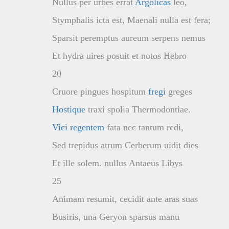
Nullus per urbes errat
Argolicas
leo,
Stymphalis icta est, Maenali nulla est fera;
Sparsit peremptus aureum serpens nemus
Et hydra uires posuit et notos Hebro
20
Cruore pingues hospitum
fregi
greges
Hostique
traxi spolia Thermodontiae.
Vici
regentem
fata nec tantum redi,
Sed trepidus atrum Cerberum uidit dies
Et ille solem. nullus Antaeus Libys
25
Animam resumit, cecidit ante aras suas
Busiris, una Geryon sparsus manu