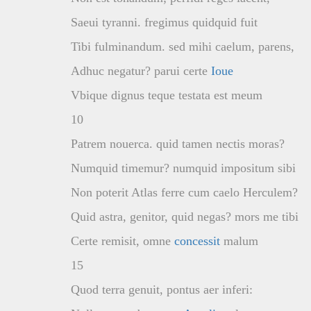
Saeui tyranni. fregimus quidquid fuit
Tibi fulminandum. sed mihi caelum, parens,
Adhuc negatur? parui certe
Ioue
Vbique dignus teque testata est meum
10
Patrem nouerca. quid tamen nectis moras?
Numquid timemur? numquid impositum sibi
Non poterit Atlas ferre cum caelo Herculem?
Quid astra, genitor, quid negas? mors me tibi
Certe remisit, omne
concessit
malum
15
Quod terra genuit, pontus aer inferi: