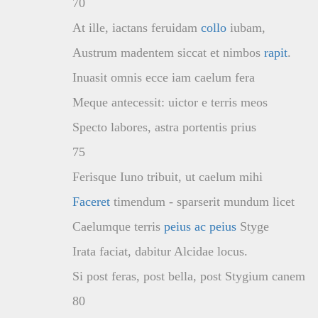
70
At ille, iactans feruidam
collo
iubam,
Austrum madentem siccat et nimbos
rapit
.
Inuasit omnis ecce iam caelum fera
Meque antecessit: uictor e terris meos
Specto labores, astra portentis prius
75
Ferisque Iuno tribuit, ut caelum mihi
Faceret
timendum - sparserit mundum licet
Caelumque terris
peius ac peius
Styge
Irata faciat, dabitur Alcidae locus.
Si post feras, post bella, post Stygium canem
80