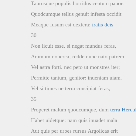
Taurusque populis horridus centum pauor.
Quodcumque tellus genuit infesta occidit
Meaque fusum est dextera:
iratis deis
30
Non licuit esse. si negat mundus feras,
Animum nouerca, redde nunc nato patrem
Vel astra forti. nec peto ut monstres iter;
Permitte tantum, genitor: inueniam uiam.
Vel si times ne terra concipiat feras,
35
Properet malum quodcumque, dum
terra Herc
Habet uidetque: nam quis inuadet mala
Aut quis per urbes rursus Argolicas erit