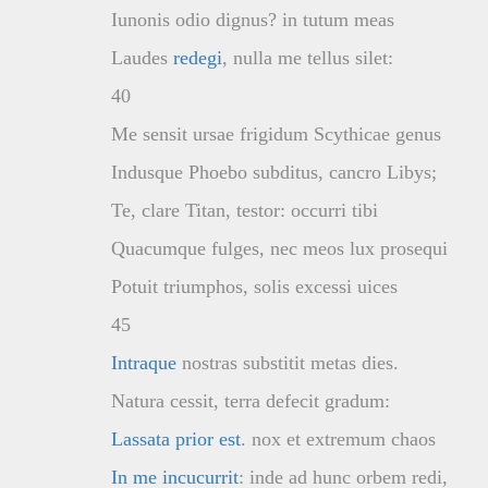
Iunonis odio dignus? in tutum meas
Laudes
redegi
, nulla me tellus silet:
40
Me sensit ursae frigidum Scythicae genus
Indusque Phoebo subditus, cancro Libys;
Te, clare Titan, testor: occurri tibi
Quacumque fulges, nec meos lux prosequi
Potuit triumphos, solis excessi uices
45
Intraque
nostras substitit metas dies.
Natura cessit, terra defecit gradum:
Lassata prior est
. nox et extremum chaos
In me incucurrit
: inde ad hunc orbem redi,