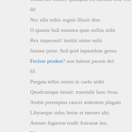
60
Nec ulla nobis segnis illuxit dies.
O quanta fudi monstra quae nullus mihi
Rex imperauit! institit uirtus mihi
Iunone peior. Sed quid inpauidum genus
Fecisse prodest
? non habent pacem dei:
65
Purgata tellus omnis in caelo uidet
Quodcumque timuit: transtulit Iuno feras.
Ambit peremptus cancer ardentem plagam
Libyaeque sidus fertur et messes alit;
Annum fugacem tradit Astraeae leo,