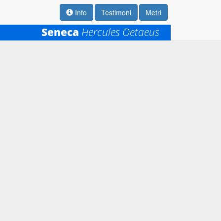
Info
Testimoni
Metri
Seneca
Hercules Oetaeus