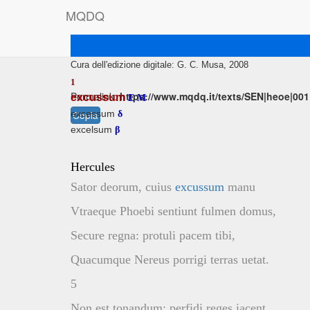
M
Q
D
Q
Testo base di riferimento: O. Zwierlein, 1986
Cura dell'edizione digitale: G. C. Musa, 2008
1
Permalink:
https://www.mqdq.it/texts/SEN|heoe|001
excussum
E
M
excessum
Copia
δ
excelsum
β
Hercules
Sator deorum, cuius
excussum
manu
Vtraeque Phoebi sentiunt fulmen domus,
Secure regna: protuli pacem tibi,
Quacumque Nereus porrigi terras uetat.
5
Non est tonandum; perfidi reges iacent,