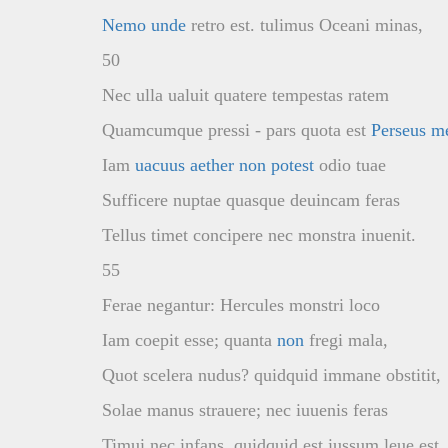
Nemo unde
retro est. tulimus Oceani minas,
50
Nec ulla ualuit quatere tempestas ratem
Quamcumque pressi - pars quota est
Perseus m
Iam
uacuus aether non potest
odio tuae
Sufficere nuptae quasque deuincam feras
Tellus timet concipere nec monstra inuenit.
55
Ferae negantur: Hercules monstri loco
Iam coepit esse; quanta
non
fregi mala,
Quot scelera nudus? quidquid immane obstitit,
Solae manus strauere; nec iuuenis feras
Timui nec infans. quidquid est iussum leue est,