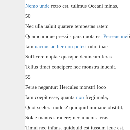
Nemo unde
retro est. tulimus Oceani minas,
50
Nec ulla ualuit quatere tempestas ratem
Quamcumque pressi - pars quota est
Perseus mei
Iam
uacuus aether non potest
odio tuae
Sufficere nuptae quasque deuincam feras
Tellus timet concipere nec monstra inuenit.
55
Ferae negantur: Hercules monstri loco
Iam coepit esse; quanta
non
fregi mala,
Quot scelera nudus? quidquid immane obstitit,
Solae manus strauere; nec iuuenis feras
Timui nec infans. quidquid est iussum leue est,