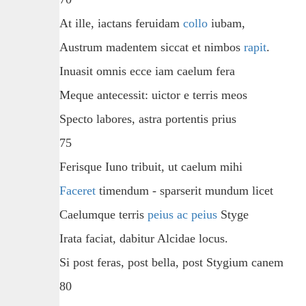
At ille, iactans feruidam
collo
iubam,
Austrum madentem siccat et nimbos
rapit
.
Inuasit omnis ecce iam caelum fera
Meque antecessit: uictor e terris meos
Specto labores, astra portentis prius
75
Ferisque Iuno tribuit, ut caelum mihi
Faceret
timendum - sparserit mundum licet
Caelumque terris
peius ac peius
Styge
Irata faciat, dabitur Alcidae locus.
Si post feras, post bella, post Stygium canem
80