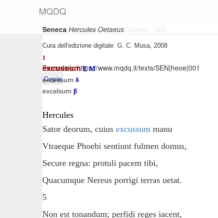
M
Q
D
Q
Seneca
Hercules Oetaeus
Testo base di riferimento: O. Zwierlein, 1986
Cura dell'edizione digitale: G. C. Musa, 2008
1
Permalink:
https://www.mqdq.it/texts/SEN|heoe|001
excussum
E
M
Copia
excessum
δ
excelsum
β
Hercules
Sator deorum, cuius
excussum
manu
Vtraeque Phoebi sentiunt fulmen domus,
Secure regna: protuli pacem tibi,
Quacumque Nereus porrigi terras uetat.
5
Non est tonandum; perfidi reges iacent,