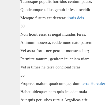
Taurusque populis horridus centum pauor.
Quodcumque tellus genuit infesta occidit
Meaque fusum est dextera:
iratis deis
30
Non licuit esse. si negat mundus feras,
Animum nouerca, redde nunc nato patrem
Vel astra forti. nec peto ut monstres iter;
Permitte tantum, genitor: inueniam uiam.
Vel si times ne terra concipiat feras,
35
Properet malum quodcumque, dum
terra Hercul
Habet uidetque: nam quis inuadet mala
Aut quis per urbes rursus Argolicas erit