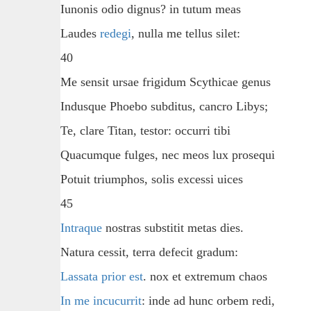
Iunonis odio dignus? in tutum meas
Laudes
redegi
, nulla me tellus silet:
40
Me sensit ursae frigidum Scythicae genus
Indusque Phoebo subditus, cancro Libys;
Te, clare Titan, testor: occurri tibi
Quacumque fulges, nec meos lux prosequi
Potuit triumphos, solis excessi uices
45
Intraque
nostras substitit metas dies.
Natura cessit, terra defecit gradum:
Lassata prior est
. nox et extremum chaos
In me incucurrit
: inde ad hunc orbem redi,