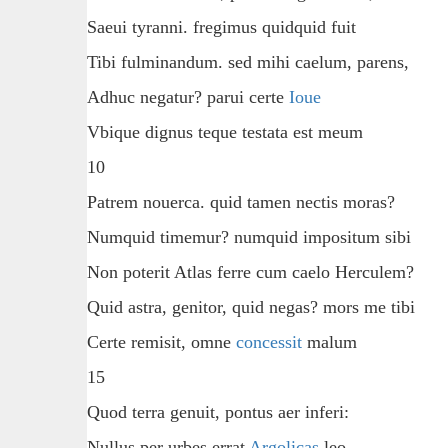
Saeui tyranni. fregimus quidquid fuit
Tibi fulminandum. sed mihi caelum, parens,
Adhuc negatur? parui certe
Ioue
Vbique dignus teque testata est meum
10
Patrem nouerca. quid tamen nectis moras?
Numquid timemur? numquid impositum sibi
Non poterit Atlas ferre cum caelo Herculem?
Quid astra, genitor, quid negas? mors me tibi
Certe remisit, omne
concessit
malum
15
Quod terra genuit, pontus aer inferi:
Nullus per urbes errat
Argolicas
leo,