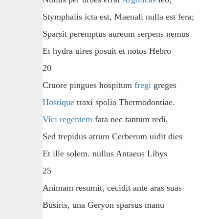
Stymphalis icta est, Maenali nulla est fera;
Sparsit peremptus aureum serpens nemus
Et hydra uires posuit et notos Hebro
20
Cruore pingues hospitum
fregi
greges
Hostique
traxi spolia Thermodontiae.
Vici
regentem
fata nec tantum redi,
Sed trepidus atrum Cerberum uidit dies
Et ille solem. nullus Antaeus Libys
25
Animam resumit, cecidit ante aras suas
Busiris, una Geryon sparsus manu