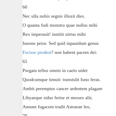
60
Nec ulla nobis segnis illuxit dies.
O quanta fudi monstra quae nullus mihi
Rex imperauit! institit uirtus mihi
Iunone peior. Sed quid inpauidum genus
Fecisse prodest
? non habent pacem dei:
65
Purgata tellus omnis in caelo uidet
Quodcumque timuit: transtulit Iuno feras.
Ambit peremptus cancer ardentem plagam
Libyaeque sidus fertur et messes alit;
Annum fugacem tradit Astraeae leo,
70