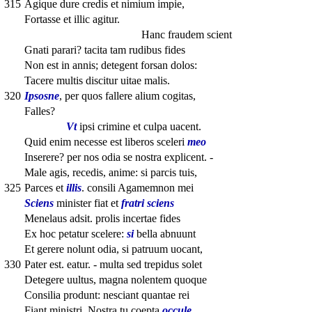
315
Agique dure credis et nimium impie,
Fortasse et illic agitur.
Hanc fraudem scient
Gnati parari? tacita tam rudibus fides
Non est in annis; detegent forsan dolos:
Tacere multis discitur uitae malis.
320
Ipsosne
, per quos fallere alium cogitas,
Falles?
Vt
ipsi crimine et culpa uacent.
Quid enim necesse est liberos sceleri
meo
Inserere? per nos odia se nostra explicent. -
Male agis, recedis, anime: si parcis tuis,
325
Parces et
illis
. consili Agamemnon mei
Sciens
minister fiat et
fratri sciens
Menelaus adsit. prolis incertae fides
Ex hoc petatur scelere:
si
bella abnuunt
Et gerere nolunt odia, si patruum uocant,
330
Pater est. eatur. - multa sed trepidus solet
Detegere uultus, magna nolentem quoque
Consilia produnt: nesciant quantae rei
Fiant ministri. Nostra tu coepta
occule
.