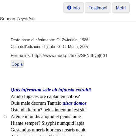
Info
Testimoni
Metri
Seneca
Thyestes
Testo base di riferimento: O. Zwierlein, 1986
Cura dell'edizione digitale: G. C. Musa, 2007
Permalink:
https://www.mqdq.it/texts/SEN|thye|001
Copia
Quis inferorum sede ab infausta extrahit
Auido fugaces ore captantem cibos?
Quis male deorum Tantalo
uisas domos
Ostendit iterum? peius inuentum est siti
5
Arente in undis aliquid et peius fame
Hiante semper? Sisyphi numquid lapis
Gestandus umeris lubricus nostris uenit