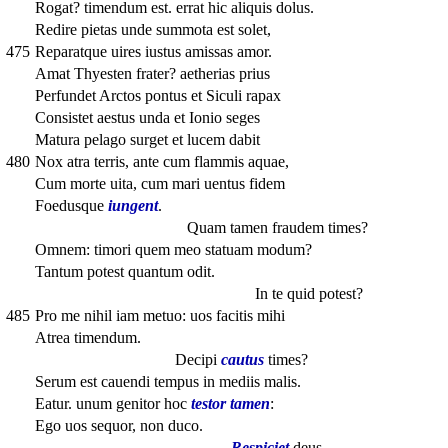
Rogat? timendum est. errat hic aliquis dolus.
Redire pietas unde summota est solet,
475
Reparatque uires iustus amissas amor.
Amat Thyesten frater? aetherias prius
Perfundet Arctos pontus et Siculi rapax
Consistet aestus unda et Ionio seges
Matura pelago surget et lucem dabit
480
Nox atra terris, ante cum flammis aquae,
Cum morte uita, cum mari uentus fidem
Foedusque
iungent
.
Quam tamen fraudem times?
Omnem: timori quem meo statuam modum?
Tantum potest quantum odit.
In te quid potest?
485
Pro me nihil iam metuo: uos facitis mihi
Atrea timendum.
Decipi
cautus
times?
Serum est cauendi tempus in mediis malis.
Eatur. unum genitor hoc
testor tamen
:
Ego uos sequor, non duco.
Respiciet
deus