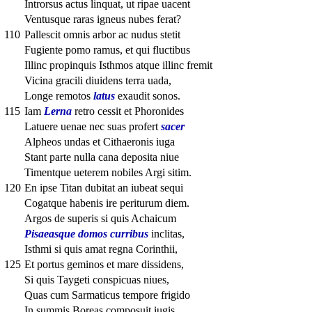
Introrsus actus linquat, ut ripae uacent
Ventusque raras igneus nubes ferat?
110
Pallescit omnis arbor ac nudus stetit
Fugiente pomo ramus, et qui fluctibus
Illinc propinquis Isthmos atque illinc fremit
Vicina gracili diuidens terra uada,
Longe remotos
latus
exaudit sonos.
115
Iam
Lerna
retro cessit et Phoronides
Latuere uenae nec suas profert
sacer
Alpheos undas et Cithaeronis iuga
Stant parte nulla cana deposita niue
Timentque ueterem nobiles Argi sitim.
120
En ipse Titan dubitat an iubeat sequi
Cogatque habenis ire periturum diem.
Argos de superis si quis Achaicum
Pisaeasque domos curribus
inclitas,
Isthmi si quis amat regna Corinthii,
125
Et portus geminos et mare dissidens,
Si quis Taygeti conspicuas niues,
Quas cum Sarmaticus tempore frigido
In summis Boreas composuit iugis,