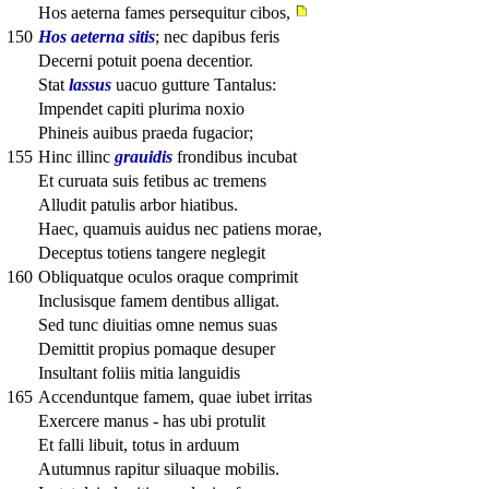
Hos aeterna fames persequitur cibos,
150
Hos aeterna sitis
; nec dapibus feris
Decerni potuit poena decentior.
Stat
lassus
uacuo gutture Tantalus:
Impendet capiti plurima noxio
Phineis auibus praeda fugacior;
155
Hinc illinc
grauidis
frondibus incubat
Et curuata suis fetibus ac tremens
Alludit patulis arbor hiatibus.
Haec, quamuis auidus nec patiens morae,
Deceptus totiens tangere neglegit
160
Obliquatque oculos oraque comprimit
Inclusisque famem dentibus alligat.
Sed tunc diuitias omne nemus suas
Demittit propius pomaque desuper
Insultant foliis mitia languidis
165
Accenduntque famem, quae iubet irritas
Exercere manus - has ubi protulit
Et falli libuit, totus in arduum
Autumnus rapitur siluaque mobilis.