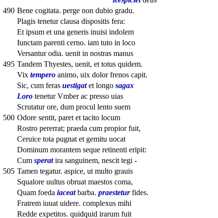
490
Bene cogitata. perge non dubio gradu.
Plagis tenetur clausa dispositis fera:
Et ipsum et una generis inuisi indolem
Iunctam parenti cerno. iam tuto in loco
Versantur odia. uenit in nostras manus
495
Tandem Thyestes, uenit, et totus quidem.
Vix
tempero
animo, uix dolor frenos capit.
Sic, cum feras
uestigat
et longo
sagax
Loro
tenetur Vmber ac presso uias
Scrutatur ore, dum procul lento suem
500
Odore sentit, paret et tacito locum
Rostro pererrat; praeda cum propior fuit,
Ceruice tota pugnat et gemitu uocat
Dominum morantem seque retinenti eripit:
Cum
sperat
ira sanguinem, nescit tegi -
505
Tamen tegatur. aspice, ut multo grauis
Squalore uultus obruat maestos coma,
Quam foeda
iaceat
barba.
praestetur
fides.
Fratrem iuuat uidere. complexus mihi
Redde expetitos. quidquid irarum fuit