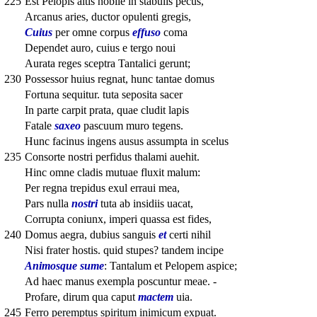
225
Est Pelopis altis nobile in stabulis pecus,
Arcanus aries, ductor opulenti gregis,
Cuius
per omne corpus
effuso
coma
Dependet auro, cuius e tergo noui
Aurata reges sceptra Tantalici gerunt;
230
Possessor huius regnat, hunc tantae domus
Fortuna sequitur. tuta seposita sacer
In parte carpit prata, quae cludit lapis
Fatale
saxeo
pascuum muro tegens.
Hunc facinus ingens ausus assumpta in scelus
235
Consorte nostri perfidus thalami auehit.
Hinc omne cladis mutuae fluxit malum:
Per regna trepidus exul erraui mea,
Pars nulla
nostri
tuta ab insidiis uacat,
Corrupta coniunx, imperi quassa est fides,
240
Domus aegra, dubius sanguis
et
certi nihil
Nisi frater hostis. quid stupes? tandem incipe
Animosque sume
: Tantalum et Pelopem aspice;
Ad haec manus exempla poscuntur meae. -
Profare, dirum qua caput
mactem
uia.
245
Ferro peremptus spiritum inimicum expuat.