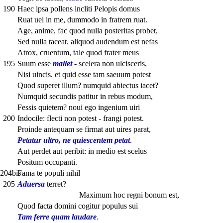
190
Haec ipsa pollens incliti Pelopis domus
Ruat uel in me, dummodo in fratrem ruat.
Age, anime, fac quod nulla posteritas probet,
Sed nulla taceat. aliquod audendum est nefas
Atrox, cruentum, tale quod frater meus
195
Suum esse
mallet
- scelera non ulcisceris,
Nisi uincis. et quid esse tam saeuum potest
Quod superet illum? numquid abiectus iacet?
Numquid secundis patitur in rebus modum,
Fessis quietem? noui ego ingenium uiri
200
Indocile: flecti non potest - frangi potest.
Proinde antequam se firmat aut uires parat,
Petatur ultro, ne quiescentem petat
.
Aut perdet aut peribit: in medio est scelus
Positum occupanti.
204bis
Fama te populi nihil
205
Aduersa
terret?
Maximum hoc regni bonum est,
Quod facta domini cogitur populus sui
Tam ferre quam laudare
.