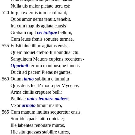
Nulla uis maior pietate uera est:
550
Iurgia externis inimica durant,
Quos amor uerus tenuit, tenebit.
Ira cum magnis agitata causis
Gratiam rupit
cecinitque
bellum,
Cum leues frenis sonuere turmae,
555
Fulsit hinc illinc agitatus ensis,
Quem mouet crebro furibundus ictu
Sanguinem Mauors cupiens recentem -
Opprimit
ferrum manibusque iunctis
Ducit ad pacem Pietas negantes.
560
Otium
tanto
subitum e tumultu
Quis deus fecit? modo per Mycenas
Arma ciuilis crepuere belli:
Pallidae
natos tenuere matres
;
Vxor
armato
timuit marito,
565
Cum manum inuitus sequeretur ensis,
Sordidus pacis uitio quietae;
Ille labentes renouare muros,
Hic situ quassas stabilire turres,