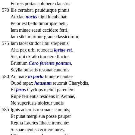
Ferreis portas cohibere claustris
570
Ille certabat, pauidusque pinnis
Anxiae
noctis
uigil incubabat:
Peior est bello timor ipse belli.
Iam minae saeui cecidere ferri,
Iam silet murmur graue classicorum,
575
Iam tacet stridor litui strepentis:
Alta pax urbi reuocata
laetae est
.
Sic, ubi ex alto tumuere fluctus
Bruttium
Coro feriente pontum
,
Scylla pulsatis resonat cauernis
580
Ac mare
in portu
timuere nautae
Quod rapax
haustum
reuomit Charybdis,
Et
ferus
Cyclops metuit parentem
Rupe feruentis residens in Aetnae,
Ne superfusis uioletur undis
585
Ignis aeternis resonans caminis,
Et putat mergi sua posse pauper
Regna Laertes Ithaca tremente:
Si suae uentis cecidere uires,