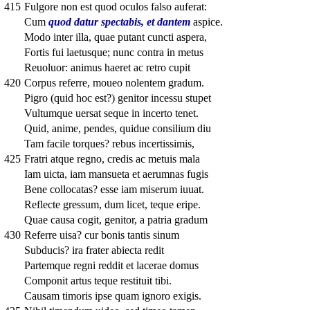
415
Fulgore non est quod oculos falso auferat:
Cum
quod datur spectabis, et dantem
aspice.
Modo inter illa, quae putant cuncti aspera,
Fortis fui laetusque; nunc contra in metus
Reuoluor: animus haeret ac retro cupit
420
Corpus referre, moueo nolentem gradum.
Pigro (quid hoc est?) genitor incessu stupet
Vultumque uersat seque in incerto tenet.
Quid, anime, pendes, quidue consilium diu
Tam facile torques? rebus incertissimis,
425
Fratri atque regno, credis ac metuis mala
Iam uicta, iam mansueta et aerumnas fugis
Bene collocatas? esse iam miserum iuuat.
Reflecte gressum, dum licet, teque eripe.
Quae causa cogit, genitor, a patria gradum
430
Referre uisa? cur bonis tantis sinum
Subducis? ira frater abiecta redit
Partemque regni reddit et lacerae domus
Componit artus teque restituit tibi.
Causam timoris ipse quam ignoro exigis.