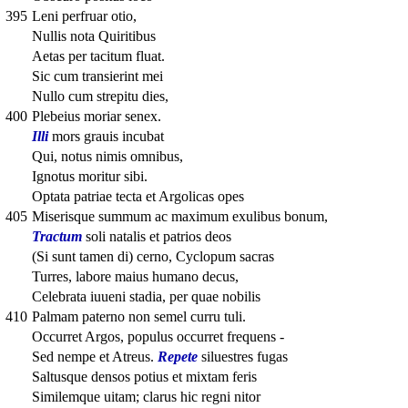
395
Leni perfruar otio,
Nullis nota Quiritibus
Aetas per tacitum fluat.
Sic cum transierint mei
Nullo cum strepitu dies,
400
Plebeius moriar senex.
Illi
mors grauis incubat
Qui, notus nimis omnibus,
Ignotus moritur sibi.
Optata patriae tecta et Argolicas opes
405
Miserisque summum ac maximum exulibus bonum,
Tractum
soli natalis et patrios deos
(Si sunt tamen di) cerno, Cyclopum sacras
Turres, labore maius humano decus,
Celebrata iuueni stadia, per quae nobilis
410
Palmam paterno non semel curru tuli.
Occurret Argos, populus occurret frequens -
Sed nempe et Atreus.
Repete
siluestres fugas
Saltusque densos potius et mixtam feris
Similemque uitam; clarus hic regni nitor