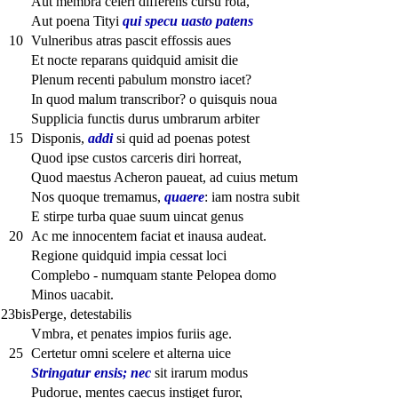
Aut membra celeri differens cursu rota,
Aut poena Tityi
qui specu uasto patens
10
Vulneribus atras pascit effossis aues
Et nocte reparans quidquid amisit die
Plenum recenti pabulum monstro iacet?
In quod malum transcribor? o quisquis noua
Supplicia functis durus umbrarum arbiter
15
Disponis,
addi
si quid ad poenas potest
Quod ipse custos carceris diri horreat,
Quod maestus Acheron paueat, ad cuius metum
Nos quoque tremamus,
quaere
: iam nostra subit
E stirpe turba quae suum uincat genus
20
Ac me innocentem faciat et inausa audeat.
Regione quidquid impia cessat loci
Complebo - numquam stante Pelopea domo
Minos uacabit.
23bis
Perge, detestabilis
Vmbra, et penates impios furiis age.
25
Certetur omni scelere et alterna uice
Stringatur ensis; nec
sit irarum modus
Pudorue, mentes caecus instiget furor,