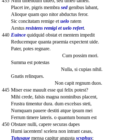
435
Nihil timendum uideo, sed timeo tamen.
Placet ire, pigris membra
sed
genibus labant,
Alioque quam quo nitor abductus feror.
Sic concitatam remige et
uelo
ratem
Aestus
resistens remigi et uelo refert
.
440
Euince
quidquid obstat et mentem impedit
Reducemque quanta praemia expectent uide.
Pater, potes regnare.
Cum possim mori.
Summa est potestas
Nulla, si cupias nihil.
Gnatis relinques.
Non capit regnum duos.
445
Miser esse mauult esse qui felix potest?
Mihi crede, falsis magna nominibus placent,
Frustra timentur dura. dum excelsus steti,
Numquam pauere destiti atque ipsum mei
Ferrum timere lateris. o quantum bonum est
450
Obstare nulli, capere securas dapes
Humi iacentem! scelera non intrant casas,
Tutusque
mensa capitur angusta
scyphus
;