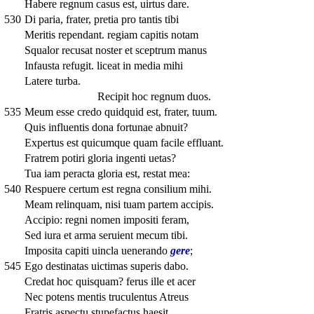
Habere regnum casus est, uirtus dare.
530
Di paria, frater, pretia pro tantis tibi
Meritis rependant. regiam capitis notam
Squalor recusat noster et sceptrum manus
Infausta refugit. liceat in media mihi
Latere turba.
Recipit hoc regnum duos.
535
Meum esse credo quidquid est, frater, tuum.
Quis influentis dona fortunae abnuit?
Expertus est quicumque quam facile effluant.
Fratrem potiri gloria ingenti uetas?
Tua iam peracta gloria est, restat mea:
540
Respuere certum est regna consilium mihi.
Meam relinquam, nisi tuam partem accipis.
Accipio: regni nomen impositi feram,
Sed iura et arma seruient mecum tibi.
Imposita capiti uincla uenerando
gere
;
545
Ego destinatas uictimas superis dabo.
Credat hoc quisquam? ferus ille et acer
Nec potens mentis truculentus Atreus
Fratris aspectu stupefactus haesit.