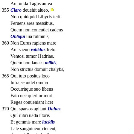
Aut unda Tagus aurea
355
Claro
deuehit alueo,
Non quidquid Libycis terit
Feruens area messibus,
Quem non concutiet cadens
Obliqui
uia fulminis,
360
Non Eurus rapiens mare
Aut saeuo
rabidus
freto
Ventosi tumor Hadriae,
Quem non lancea
militis
,
Non strictus domuit chalybs,
365
Qui tuto positus loco
Infra se uidet omnia
Occurritque suo libens
Fato nec queritur mori.
Reges conueniant licet
370
Qui sparsos agitant
Dahas
,
Qui rubri uada litoris
Et gemmis mare
lucidis
Late sanguineum tenent,