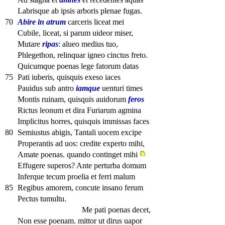
Labrisque ab ipsis arboris plenae fugas.
70
Abire in atrum
carceris liceat mei
Cubile, liceat, si parum uideor miser,
Mutare
ripas
: alueo medius tuo,
Phlegethon, relinquar igneo cinctus freto.
Quicumque poenas lege fatorum datas
75
Pati iuberis, quisquis exeso iaces
Pauidus sub antro
iamque
uenturi times
Montis ruinam, quisquis auidorum
feros
Rictus leonum et dira Furiarum agmina
Implicitus horres, quisquis immissas faces
80
Semiustus abigis, Tantali uocem excipe
Properantis ad uos: credite experto mihi,
Amate poenas. quando continget mihi
Effugere superos? Ante perturba domum
Inferque tecum proelia et ferri malum
85
Regibus amorem, concute insano ferum
Pectus tumultu.
Me pati poenas decet,
Non esse poenam. mittor ut dirus uapor