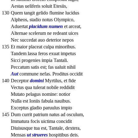
Aestas ueliferis soluit Etesiis,
130
Quem tangit gelido flumine lucidus
Alpheos, stadio notus Olympico,
Aduertat
placidum numen
et arceat,
Alternae scelerum ne redeant uices
Nec succedat auo deterior nepos
135
Et maior placeat culpa minoribus.
Tandem lassa feros exuat impetus
Sicci progenies impia Tantali.
Peccatum satis est; fas ualuit nihil
Aut
commune nefas. Proditus occidit
140
Deceptor
domini
Myrtilus, et fide
Vectus qua tulerat nobile reddidit
Mutato pelagus nomine: notior
Nulla est Ioniis fabula nauibus.
Exceptus gladio paruulus impio
145
Dum currit patrium natus ad osculum,
Immatura focis uictima concidit
Diuisusque tua est, Tantale, dextera,
Mensas
ut strueres
hospitibus deis.