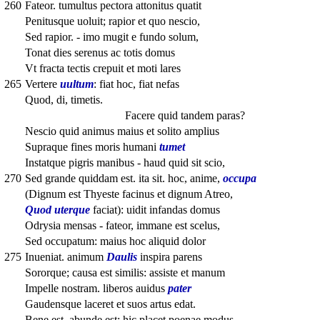
260
Fateor. tumultus pectora attonitus quatit
Penitusque uoluit; rapior et quo nescio,
Sed rapior. - imo mugit e fundo solum,
Tonat dies serenus ac totis domus
Vt fracta tectis crepuit et moti lares
265
Vertere
uultum
: fiat hoc, fiat nefas
Quod, di, timetis.
Facere quid tandem paras?
Nescio quid animus maius et solito amplius
Supraque fines moris humani
tumet
Instatque pigris manibus - haud quid sit scio,
270
Sed grande quiddam est. ita sit. hoc, anime,
occupa
(Dignum est Thyeste facinus et dignum Atreo,
Quod uterque
faciat): uidit infandas domus
Odrysia mensas - fateor, immane est scelus,
Sed occupatum: maius hoc aliquid dolor
275
Inueniat. animum
Daulis
inspira parens
Sororque; causa est similis: assiste et manum
Impelle nostram. liberos auidus
pater
Gaudensque laceret et suos artus edat.
Bene est, abunde est: hic placet poenae modus