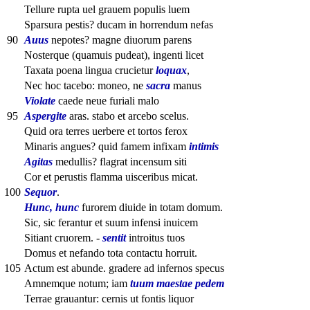
Tellure rupta uel grauem populis luem
Sparsura pestis? ducam in horrendum nefas
90
Auus
nepotes? magne diuorum parens
Nosterque (quamuis pudeat), ingenti licet
Taxata poena lingua crucietur
loquax
,
Nec hoc tacebo: moneo, ne
sacra
manus
Violate
caede neue furiali malo
95
Aspergite
aras. stabo et arcebo scelus.
Quid ora terres uerbere et tortos ferox
Minaris angues? quid famem infixam
intimis
Agitas
medullis? flagrat incensum siti
Cor et perustis flamma uisceribus micat.
100
Sequor
.
Hunc, hunc
furorem diuide in totam domum.
Sic, sic ferantur et suum infensi inuicem
Sitiant cruorem. -
sentit
introitus tuos
Domus et nefando tota contactu horruit.
105
Actum est abunde. gradere ad infernos specus
Amnemque notum; iam
tuum maestae pedem
Terrae grauantur: cernis ut fontis liquor