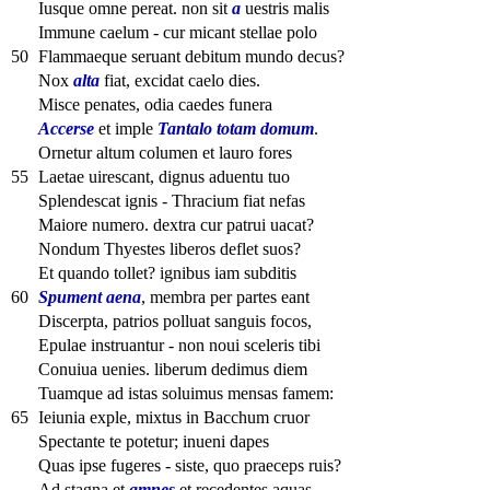
Iusque omne pereat. non sit
a
uestris malis
Immune caelum - cur micant stellae polo
50
Flammaeque seruant debitum mundo decus?
Nox
alta
fiat, excidat caelo dies.
Misce penates, odia caedes funera
Accerse
et imple
Tantalo totam domum
.
Ornetur altum columen et lauro fores
55
Laetae uirescant, dignus aduentu tuo
Splendescat ignis - Thracium fiat nefas
Maiore numero. dextra cur patrui uacat?
Nondum Thyestes liberos deflet suos?
Et quando tollet? ignibus iam subditis
60
Spument aena
, membra per partes eant
Discerpta, patrios polluat sanguis focos,
Epulae instruantur - non noui sceleris tibi
Conuiua uenies. liberum dedimus diem
Tuamque ad istas soluimus mensas famem:
65
Ieiunia exple, mixtus in Bacchum cruor
Spectante te potetur; inueni dapes
Quas ipse fugeres - siste, quo praeceps ruis?
Ad stagna et
amnes
et recedentes aquas