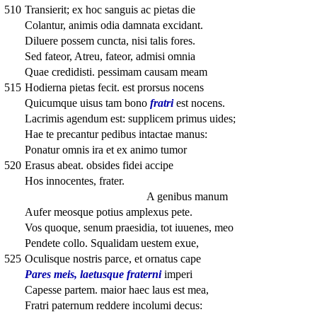
510
Transierit; ex hoc sanguis ac pietas die
Colantur, animis odia damnata excidant.
Diluere possem cuncta, nisi talis fores.
Sed fateor, Atreu, fateor, admisi omnia
Quae credidisti. pessimam causam meam
515
Hodierna pietas fecit. est prorsus nocens
Quicumque uisus tam bono
fratri
est nocens.
Lacrimis agendum est: supplicem primus uides;
Hae te precantur pedibus intactae manus:
Ponatur omnis ira et ex animo tumor
520
Erasus abeat. obsides fidei accipe
Hos innocentes, frater.
A genibus manum
Aufer meosque potius amplexus pete.
Vos quoque, senum praesidia, tot iuuenes, meo
Pendete collo. Squalidam uestem exue,
525
Oculisque nostris parce, et ornatus cape
Pares meis, laetusque fraterni
imperi
Capesse partem. maior haec laus est mea,
Fratri paternum reddere incolumi decus: