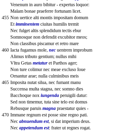
Venenum in auro bibitur - expertus loquor:
Malam bonae praeferre fortunam licet.
455
Non uertice alti montis impositam domum
Et
imminentem
ciuitas humilis tremit
Nec fulget altis splendidum tectis ebur
Somnosque non defendit excubitor meos;
Non classibus piscamur et retro mare
460
Iacta fugamus mole,
nec
uentrem improbum
Alimus tributo gentium; nullus mihi
Vltra Getas
metatur
et Parthos ager;
Non ture colimur nec meae excluso Ioue
Ornantur arae; nulla culminibus meis
465
Imposita nutat silua, nec fumant manu
Succensa multa stagna, nec somno dies
Bacchoque nox
iungenda
peruigili datur:
Sed non timemur, tuta sine telo est domus
Rebusque paruis
magna
praestatur quies -
470
Immane regnum est posse sine regno pati.
Nec
abnuendum est
, si dat imperium deus.
Nec
appetendum est
: frater ut regnes rogat.