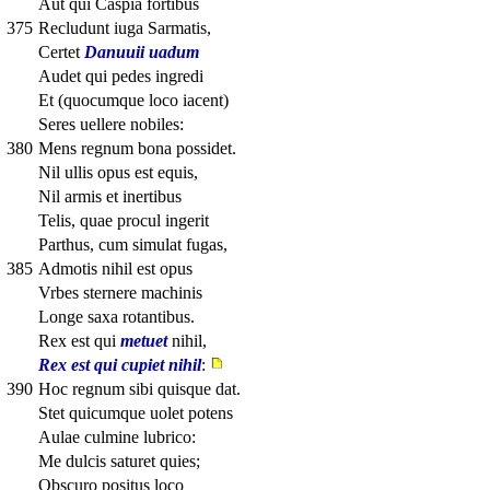
Aut qui Caspia fortibus
375
Recludunt iuga Sarmatis,
Certet
Danuuii uadum
Audet qui pedes ingredi
Et (quocumque loco iacent)
Seres uellere nobiles:
380
Mens regnum bona possidet.
Nil ullis opus est equis,
Nil armis et inertibus
Telis, quae procul ingerit
Parthus, cum simulat fugas,
385
Admotis nihil est opus
Vrbes sternere machinis
Longe saxa rotantibus.
Rex est qui
metuet
nihil,
Rex est qui cupiet nihil
:
390
Hoc regnum sibi quisque dat.
Stet quicumque uolet potens
Aulae culmine lubrico:
Me dulcis saturet quies;
Obscuro positus loco