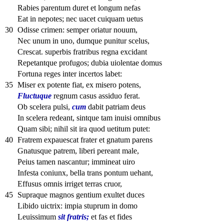
Rabies parentum duret et longum nefas
Eat in nepotes; nec uacet cuiquam uetus
30
Odisse crimen: semper oriatur nouum,
Nec unum in uno, dumque punitur scelus,
Crescat. superbis fratribus regna excidant
Repetantque profugos; dubia uiolentae domus
Fortuna reges inter incertos labet:
35
Miser ex potente fiat, ex misero potens,
Fluctuque
regnum casus assiduo ferat.
Ob scelera pulsi,
cum
dabit patriam deus
In scelera redeant, sintque tam inuisi omnibus
Quam sibi; nihil sit ira quod uetitum putet:
40
Fratrem expauescat frater et gnatum parens
Gnatusque patrem, liberi pereant male,
Peius tamen nascantur; immineat uiro
Infesta coniunx, bella trans pontum uehant,
Effusus omnis irriget terras cruor,
45
Supraque magnos gentium exultet duces
Libido uictrix: impia stuprum in domo
Leuissimum
sit fratris;
et fas et fides