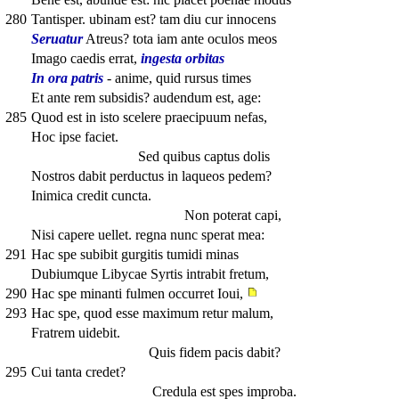
280
Tantisper. ubinam est? tam diu cur innocens
Seruatur
Atreus? tota iam ante oculos meos
Imago caedis errat,
ingesta orbitas
In ora patris
- anime, quid rursus times
Et ante rem subsidis? audendum est, age:
285
Quod est in isto scelere praecipuum nefas,
Hoc ipse faciet.
Sed quibus captus dolis
Nostros dabit perductus in laqueos pedem?
Inimica credit cuncta.
Non poterat capi,
Nisi capere uellet. regna nunc sperat mea:
291
Hac spe subibit gurgitis tumidi minas
Dubiumque Libycae Syrtis intrabit fretum,
290
Hac spe minanti fulmen occurret Ioui,
293
Hac spe, quod esse maximum retur malum,
Fratrem uidebit.
Quis fidem pacis dabit?
295
Cui tanta credet?
Credula est spes improba.