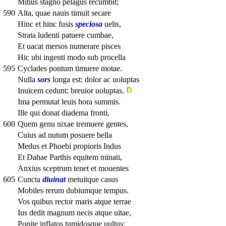
Mitius stagno pelagus recumbit;
590
Alta, quae nauis timuit secare
Hinc et hinc fusis
speciosa
uelis,
Strata ludenti patuere cumbae,
Et uacat mersos numerare pisces
Hic ubi ingenti modo sub procella
595
Cyclades pontum timuere motae.
Nulla
sors
longa est: dolor ac uoluptas
Inuicem cedunt; breuior uoluptas.
Ima permutat leuis hora summis.
Ille qui donat diadema fronti,
600
Quem genu nixae tremuere gentes,
Cuius ad nutum posuere bella
Medus et Phoebi propioris Indus
Et Dahae Parthis equitem minati,
Anxius sceptrum tenet et mouentes
605
Cuncta
diuinat
metuitque casus
Mobiles rerum dubiumque tempus.
Vos quibus rector maris atque terrae
Ius dedit magnum necis atque uitae,
Ponite inflatos tumidosque uultus: