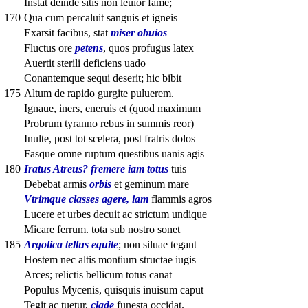
Instat deinde sitis non leuior fame;
170
Qua cum percaluit sanguis et igneis
Exarsit facibus, stat
miser obuios
Fluctus ore
petens
, quos profugus latex
Auertit sterili deficiens uado
Conantemque sequi deserit; hic bibit
175
Altum de rapido gurgite puluerem.
Ignaue, iners, eneruis et (quod maximum
Probrum tyranno rebus in summis reor)
Inulte, post tot scelera, post fratris dolos
Fasque omne ruptum questibus uanis agis
180
Iratus Atreus? fremere iam totus
tuis
Debebat armis
orbis
et geminum mare
Vtrimque classes agere, iam
flammis agros
Lucere et urbes decuit ac strictum undique
Micare ferrum. tota sub nostro sonet
185
Argolica tellus equite
; non siluae tegant
Hostem nec altis montium structae iugis
Arces; relictis bellicum totus canat
Populus Mycenis, quisquis inuisum caput
Tegit ac tuetur,
clade
funesta occidat.