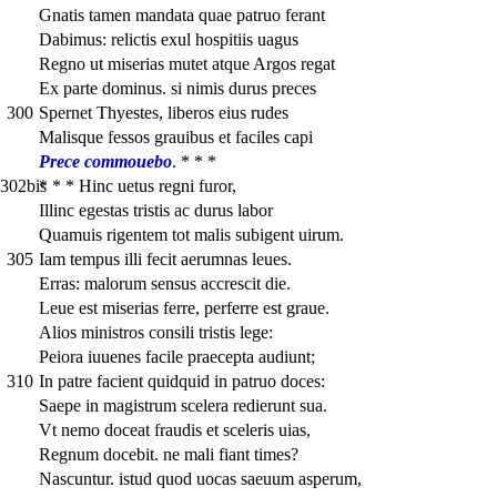
Gnatis tamen mandata quae patruo ferant
Dabimus: relictis exul hospitiis uagus
Regno ut miserias mutet atque Argos regat
Ex parte dominus. si nimis durus preces
300
Spernet Thyestes, liberos eius rudes
Malisque fessos grauibus et faciles capi
Prece commouebo
. * * *
302bis
* * * Hinc uetus regni furor,
Illinc egestas tristis ac durus labor
Quamuis rigentem tot malis subigent uirum.
305
Iam tempus illi fecit aerumnas leues.
Erras: malorum sensus accrescit die.
Leue est miserias ferre, perferre est graue.
Alios ministros consili tristis lege:
Peiora iuuenes facile praecepta audiunt;
310
In patre facient quidquid in patruo doces:
Saepe in magistrum scelera redierunt sua.
Vt nemo doceat fraudis et sceleris uias,
Regnum docebit. ne mali fiant times?
Nascuntur. istud quod uocas saeuum asperum,