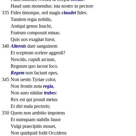
Haud sum monendus: ista nostro in pectore
335
Fides timorque, sed magis
claudet
fides.
Tandem regia nobilis,
Antiqui genus Inachi,
Fratrum composuit minas.
Quis uos exagitat furor,
340
Alternis
dare sanguinem
Et sceptrum scelere aggredi?
Nescitis, cupidi arcium,
Regnum quo iaceat loco.
Regem
non faciunt opes,
345
Non uestis Tyriae color,
Non frontis nota
regia
,
Non auro nitidae
trabes
:
Rex est qui posuit metus
Et diri mala pectoris;
350
Quem non ambitio impotens
Et numquam stabilis fauor
Vulgi praecipitis mouet,
Non quidquid fodit Occidens