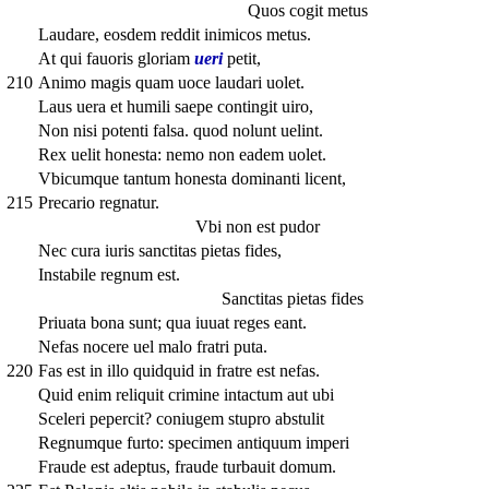
Quos cogit metus
Laudare, eosdem reddit inimicos metus.
At qui fauoris gloriam
ueri
petit,
210
Animo magis quam uoce laudari uolet.
Laus uera et humili saepe contingit uiro,
Non nisi potenti falsa. quod nolunt uelint.
Rex uelit honesta: nemo non eadem uolet.
Vbicumque tantum honesta dominanti licent,
215
Precario regnatur.
Vbi non est pudor
Nec cura iuris sanctitas pietas fides,
Instabile regnum est.
Sanctitas pietas fides
Priuata bona sunt; qua iuuat reges eant.
Nefas nocere uel malo fratri puta.
220
Fas est in illo quidquid in fratre est nefas.
Quid enim reliquit crimine intactum aut ubi
Sceleri pepercit? coniugem stupro abstulit
Regnumque furto: specimen antiquum imperi
Fraude est adeptus, fraude turbauit domum.