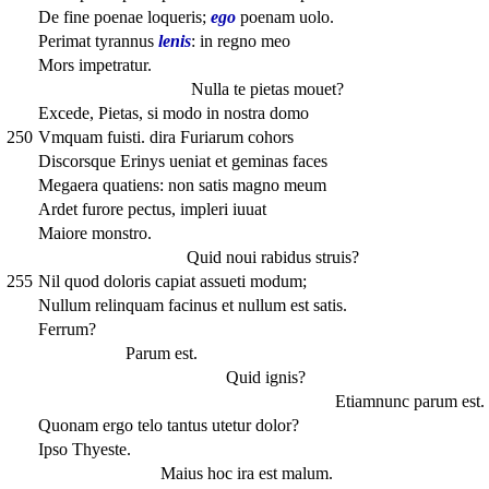
De fine poenae loqueris;
ego
poenam uolo.
Perimat tyrannus
lenis
: in regno meo
Mors impetratur.
Nulla te pietas mouet?
Excede, Pietas, si modo in nostra domo
250
Vmquam fuisti. dira Furiarum cohors
Discorsque Erinys ueniat et geminas faces
Megaera quatiens: non satis magno meum
Ardet furore pectus, impleri iuuat
Maiore monstro.
Quid noui rabidus struis?
255
Nil quod doloris capiat assueti modum;
Nullum relinquam facinus et nullum est satis.
Ferrum?
Parum est.
Quid ignis?
Etiamnunc parum est.
Quonam ergo telo tantus utetur dolor?
Ipso Thyeste.
Maius hoc ira est malum.