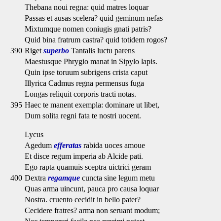
Thebana noui regna: quid matres loquar
Passas et ausas scelera? quid geminum nefas
Mixtumque nomen coniugis gnati patris?
Quid bina fratrum castra? quid totidem rogos?
390
Riget
superbo
Tantalis luctu parens
Maestusque Phrygio manat in Sipylo lapis.
Quin ipse toruum subrigens crista caput
Illyrica Cadmus regna permensus fuga
Longas reliquit corporis tracti notas.
395
Haec te manent exempla: dominare ut libet,
Dum solita regni fata te nostri uocent.
Lycus
Agedum
efferatas
rabida uoces amoue
Et disce regum imperia ab Alcide pati.
Ego rapta quamuis sceptra uictrici geram
400
Dextra
regamque
cuncta sine legum metu
Quas arma uincunt, pauca pro causa loquar
Nostra. cruento cecidit in bello pater?
Cecidere fratres? arma non seruant modum;