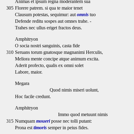
Animas et ipsum regna moderantem sua
305
Florere patrem. si qua te maior tenet
Clausum potestas, sequimur: aut
omnis
tuo
Defende reditu sospes aut omnes trahe. -
Trahes nec ullus eriget fractos deus.
Amphitryon
O socia nostri sanguinis, casta fide
310
Seruans torum gnatosque magnanimi Herculis,
Meliora mente concipe atque animum excita.
Aderit profecto, qualis ex omni solet
Labore, maior.
Megara
Quod nimis miseri uolunt,
Hoc facile credunt.
Amphitryon
Immo quod metuunt nimis
315
Numquam
moueri
posse nec tolli putant:
Prona est
timoris
semper in peius fides.