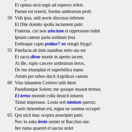
Et opima uicti regis ad superos refert.
Parum est reuerti, foedus umbrarum perit:
50
Vidi ipsa, uidi nocte discussa inferum
Et Dite domito spolia iactantem patri
Fraterna. cur non
uinctum
et oppressum trahit
Ipsum catenis paria sortitum Ioui
Ereboque capto
potitur? en
retegit Styga!
55
Patefacta ab imis manibus retro uia est
Et sacra
dirae
mortis in aperto iacent.
At ille, rupto carcere umbrarum ferox,
De me triumphat et superbifica manu
Atrum per urbes ducit Argolicas canem.
60
Viso labantem Cerbero uidi diem
Pauidumque Solem; me quoque inuasit tremor,
Et terna
monstri colla deuicti intuens
Timui imperasse. Leuia sed
nimium
queror;
Caelo timendum est, regna ne summa occupet
65
Qui uicit ima: sceptra praeripiet patri.
Nec in astra
lenta
ueniet ut Bacchus uia:
Iter ruina quaeret et uacuo uolet