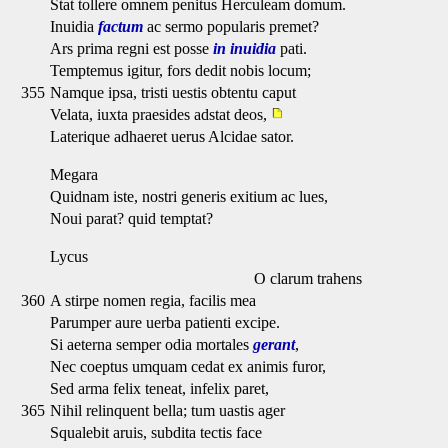
Stat tollere omnem penitus Herculeam domum.
Inuidia
factum
ac sermo popularis premet?
Ars prima regni est posse
in inuidia
pati.
Temptemus igitur, fors dedit nobis locum;
355
Namque ipsa, tristi uestis obtentu caput
Velata, iuxta praesides adstat deos,
Laterique adhaeret uerus Alcidae sator.
Megara
Quidnam iste, nostri generis exitium ac lues,
Noui parat? quid temptat?
Lycus
O clarum trahens
360
A stirpe nomen regia, facilis mea
Parumper aure uerba patienti excipe.
Si aeterna semper odia mortales
gerant
,
Nec coeptus umquam cedat ex animis furor,
Sed arma felix teneat, infelix paret,
365
Nihil relinquent bella; tum uastis ager
Squalebit aruis, subdita tectis face