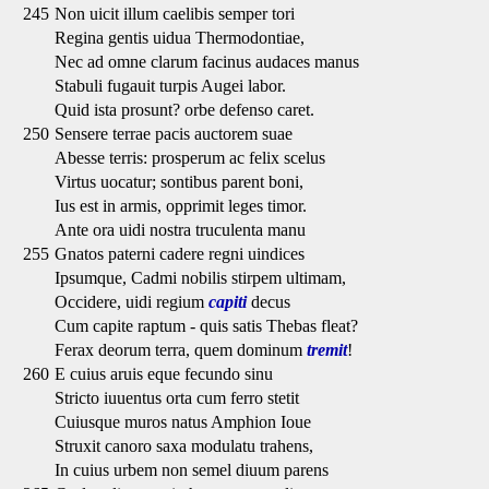
245
Non uicit illum caelibis semper tori
Regina gentis uidua Thermodontiae,
Nec ad omne clarum facinus audaces manus
Stabuli fugauit turpis Augei labor.
Quid ista prosunt? orbe defenso caret.
250
Sensere terrae pacis auctorem suae
Abesse terris: prosperum ac felix scelus
Virtus uocatur; sontibus parent boni,
Ius est in armis, opprimit leges timor.
Ante ora uidi nostra truculenta manu
255
Gnatos paterni cadere regni uindices
Ipsumque, Cadmi nobilis stirpem ultimam,
Occidere, uidi regium
capiti
decus
Cum capite raptum - quis satis Thebas fleat?
Ferax deorum terra, quem dominum
tremit
!
260
E cuius aruis eque fecundo sinu
Stricto iuuentus orta cum ferro stetit
Cuiusque muros natus Amphion Ioue
Struxit canoro saxa modulatu trahens,
In cuius urbem non semel diuum parens