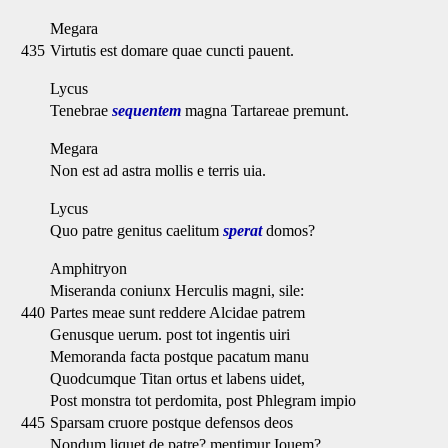
Megara
435
Virtutis est domare quae cuncti pauent.
Lycus
Tenebrae
sequentem
magna Tartareae premunt.
Megara
Non est ad astra mollis e terris uia.
Lycus
Quo patre genitus caelitum
sperat
domos?
Amphitryon
Miseranda coniunx Herculis magni, sile:
440
Partes meae sunt reddere Alcidae patrem
Genusque uerum. post tot ingentis uiri
Memoranda facta postque pacatum manu
Quodcumque Titan ortus et labens uidet,
Post monstra tot perdomita, post Phlegram impio
445
Sparsam cruore postque defensos deos
Nondum liquet de patre? mentimur Iouem?