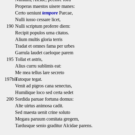
Properas maestos uisere manes:
Certo ueniunt
tempore
Parcae,
Nulli iusso cessare licet,
190
Nulli scriptum proferre diem:
Recipit populos urna citatos.
Alium multis gloria terris
Tradat et omnes fama per urbes
Garrula laudet caeloque parem
195
Tollat et astris,
Alius curru sublimis eat:
Me mea tellus lare secreto
197bis
Tutoque tegat.
Venit ad pigros cana senectus,
Humilique loco sed certa sedet
200
Sordida paruae fortuna domus:
Alte uirtus animosa cadit.
Sed maesta uenit crine soluto
Megara paruum comitata gregem,
Tardusque senio graditur Alcidae parens.