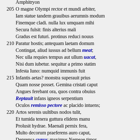
Amphitryon
205
O magne Olympi rector et mundi arbiter,
Iam statue tandem grauibus aerumnis modum
Finemque cladi. nulla lux umquam mihi
Secura fulsit: finis alterius mali
Gradus est futuri. protinus reduci nouus
210
Paratur hostis; antequam laetam domum
Contingat, aliud iussus ad bellum
meat
;
Nec ulla requies tempus aut ullum
uacat
,
Nisi dum iubetur. sequitur a primo statim
Infesta Iuno: numquid immunis fuit
215
Infantis aetas? monstra superauit prius
Quam nosse posset. Gemina cristati caput
Angues ferebant ora, quos contra obuius
Reptauit
infans igneos serpentium
Oculos
remisso pectore
ac placido intuens;
220
Artos serenis uultibus nodos tulit,
Et tumida tenera guttura elidens manu
Prolusit hydrae. Maenali pernix fera,
Multo decorum praeferens auro caput,
Deprensa
cursu
; maximus Nemeae timor