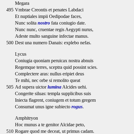
Megara
495
Vmbrae Creontis et penates Labdaci
Et nuptiales impii Oedipodae faces,
Nunc solita
nostro
fata coniugio date.
Nunc nunc, cruentae regis Aegypti nurus,
Adeste multo sanguine infectae manus.
500
Dest una numero Danais: explebo nefas.
Lycus
Coniugia quoniam peruicax nostra abnuis
Regemque terres, sceptra quid possint scies.
Complectere aras: nullus eripiet deus
Te mihi, nec orbe si remolito queat
505
Ad supera uictor
lumina
Alcides uehi.
Congerite siluas: templa supplicibus suis
Iniecta flagrent, coniugem et totum gregem
Consumat unus igne subiecto
rogus
.
Amphitryon
Hoc munus a te genitor Alcidae peto,
510
Rogare quod me deceat, ut primus cadam.