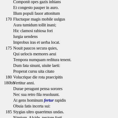
Componit opes gazis inhians
Et congesto pauper in auro.
Illum populi fauor attonitum
170
Fluctuque magis mobile uulgus
Aura tumidum tollit inani;
Hic clamosi rabiosa fori
Iurgia uendens
Improbus iras et uerba locat.
175
Nouit paucos secura quies,
Qui uelocis memores aeui
Tempora numquam reditura tenent.
Dum fata sinunt, uiuite laeti:
Properat cursu uita citato
180
Volucrique die rota praecipitis
180bis
Vertitur anni.
Durae peragunt pensa sorores
Nec sua retro fila reuoluunt.
At gens hominum
fertur
rapidis
Obuia fatis incerta sui:
185
Stygias ultro quaerimus undas.
Nimium, Alcide, pectore forti