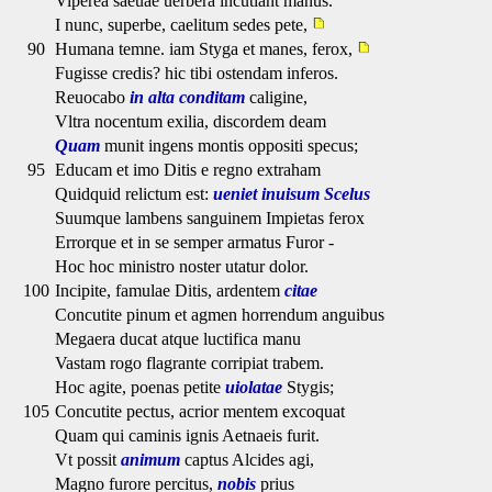
Viperea saeuae uerbera incutiant manus.
I nunc, superbe, caelitum sedes pete,
90
Humana temne. iam Styga et manes, ferox,
Fugisse credis? hic tibi ostendam inferos.
Reuocabo
in alta conditam
caligine,
Vltra nocentum exilia, discordem deam
Quam
munit ingens montis oppositi specus;
95
Educam et imo Ditis e regno extraham
Quidquid relictum est:
ueniet inuisum Scelus
Suumque lambens sanguinem Impietas ferox
Errorque et in se semper armatus Furor -
Hoc hoc ministro noster utatur dolor.
100
Incipite, famulae Ditis, ardentem
citae
Concutite pinum et agmen horrendum anguibus
Megaera ducat atque luctifica manu
Vastam rogo flagrante corripiat trabem.
Hoc agite, poenas petite
uiolatae
Stygis;
105
Concutite pectus, acrior mentem excoquat
Quam qui caminis ignis Aetnaeis furit.
Vt possit
animum
captus Alcides agi,
Magno furore percitus,
nobis
prius