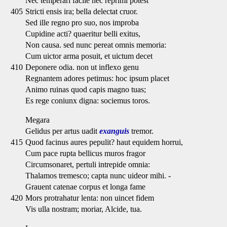
Nec temperari facile nec reprimi potest
405
Stricti ensis ira; bella delectat cruor.
Sed ille regno pro suo, nos improba
Cupidine acti? quaeritur belli exitus,
Non causa. sed nunc pereat omnis memoria:
Cum uictor arma posuit, et uictum decet
410
Deponere odia. non ut inflexo genu
Regnantem adores petimus: hoc ipsum placet
Animo ruinas quod capis magno tuas;
Es rege coniunx digna: sociemus toros.
Megara
Gelidus per artus uadit
exanguis
tremor.
415
Quod facinus aures pepulit? haut equidem horrui,
Cum pace rupta bellicus muros fragor
Circumsonaret, pertuli intrepide omnia:
Thalamos tremesco; capta nunc uideor mihi. -
Grauent catenae corpus et longa fame
420
Mors protrahatur lenta: non uincet fidem
Vis ulla nostram; moriar, Alcide, tua.