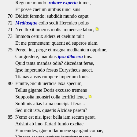
Regnare mundo.
robore experto
tumet,
Et posse caelum uiribus uinci suis
70
Didicit ferendo; subdidit mundo caput
72
Mediusque
collo sedit Herculeo polus
71
Nec flexit umeros molis immensae labor;
73
Immota ceruix sidera et caelum tulit
Et me prementem: quaerit ad superos uiam.
75
Perge, ira, perge et magna meditantem opprime,
Congredere, manibus
ipsa dilacera
tuis:
Quid tanta mandas odia? discedant ferae,
Ipse imperando fessus Eurystheus uacet.
Titanas ausos rumpere imperium Iouis
80
Emitte, Siculi uerticis laxa specum,
Tellus gigante Doris excusso tremens
Supposita monstri colla terrifici leuet,
Sublimis alias Luna concipiat feras -
Sed uicit ista. quaeris Alcidae parem?
85
Nemo est nisi ipse: bella iam secum gerat.
Adsint ab imo Tartari fundo excitae
Eumenides, ignem flammeae spargant comae,