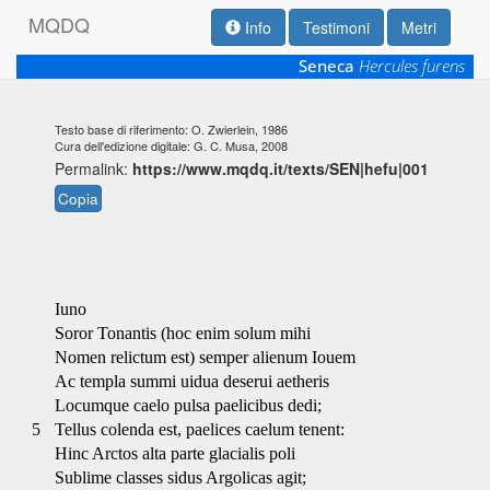
M
Q
D
Q
Info
Testimoni
Metri
Seneca
Hercules furens
Testo base di riferimento: O. Zwierlein, 1986
Cura dell'edizione digitale: G. C. Musa, 2008
Permalink:
https://www.mqdq.it/texts/SEN|hefu|001
Copia
Iuno
Soror Tonantis (hoc enim solum mihi
Nomen relictum est) semper alienum Iouem
Ac templa summi uidua deserui aetheris
Locumque caelo pulsa paelicibus dedi;
5
Tellus colenda est, paelices caelum tenent:
Hinc Arctos alta parte glacialis poli
Sublime classes sidus Argolicas agit;