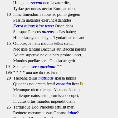
Hinc, qua
recenti
uere laxatur dies,
Tyriae per undas uector Europae nitet;
10
Illinc timendum ratibus ac ponto gregem
Passim uagantes exerunt Atlantides;
Ferro minax hinc terret
Orion deos
Suasque Perseus
aureus
stellas habet;
Hinc clara gemini signa Tyndaridae micant
15
Quibusque natis mobilis tellus stetit.
Nec ipse tantum Bacchus aut Bacchi parens
Adiere superos: ne qua pars probro uacet,
Mundus puellae serta Cnosiacae gerit.
19a
Sed uetera
sero
querimur
* *
19b
* * * * una me dira ac fera
20
Thebana tellus
matribus
sparsa impiis
Quotiens nouercam fecit!
escendat
licet
Meumque uictrix teneat Alcmene locum,
Pariterque natus astra promissa occupet,
In cuius ortus mundus impendit diem
25
Tardusque Eoo Phoebus effulsit mari
Retinere mersum iussus Oceano
iubar?