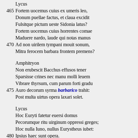
Lycus
465
Fortem uocemus cuius ex umeris leo,
Donum puellae factus, et claua excidit
Fulsitque pictum ueste Sidonia latus?
Fortem uocemus cuius horrentes comae
Maduere nardo, laude qui notas manus
470
Ad non uirilem tympani mouit sonum,
Mitra ferocem barbara frontem premens?
Amphitryon
Non erubescit Bacchus effusos tener
Sparsisse crines nec manu molli leuem
Vibrare thyrsum, cum parum forti gradu
475
Auro decorum syrma
barbarico
trahit:
Post multa uirtus opera laxari solet.
Lycus
Hoc Euryti fatetur euersi domus
Pecorumque ritu uirginum oppressi greges;
Hoc nulla Iuno, nullus Eurystheus iubet:
480
Ipsius haec sunt opera.