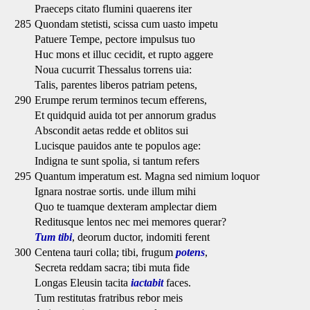
Praeceps citato flumini quaerens iter
285
Quondam stetisti, scissa cum uasto impetu
Patuere Tempe, pectore impulsus tuo
Huc mons et illuc cecidit, et rupto aggere
Noua cucurrit Thessalus torrens uia:
Talis, parentes liberos patriam petens,
290
Erumpe rerum terminos tecum efferens,
Et quidquid auida tot per annorum gradus
Abscondit aetas redde et oblitos sui
Lucisque pauidos ante te populos age:
Indigna te sunt spolia, si tantum refers
295
Quantum imperatum est. Magna sed nimium loquor
Ignara nostrae sortis. unde illum mihi
Quo te tuamque dexteram amplectar diem
Reditusque lentos nec mei memores querar?
Tum tibi
, deorum ductor, indomiti ferent
300
Centena tauri colla; tibi, frugum
potens
,
Secreta reddam sacra; tibi muta fide
Longas Eleusin tacita
iactabit
faces.
Tum restitutas fratribus rebor meis