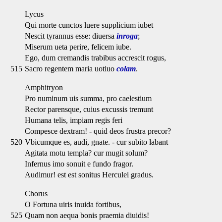
Lycus
Qui morte cunctos luere supplicium iubet
Nescit tyrannus esse: diuersa
inroga
;
Miserum ueta perire, felicem iube.
Ego, dum cremandis trabibus accrescit rogus,
515
Sacro regentem maria uotiuo
colam
.
Amphitryon
Pro numinum uis summa, pro caelestium
Rector parensque, cuius excussis tremunt
Humana telis, impiam regis feri
Compesce dextram! - quid deos frustra precor?
520
Vbicumque es, audi, gnate. - cur subito labant
Agitata motu templa? cur mugit solum?
Infernus imo sonuit e fundo fragor.
Audimur! est est sonitus Herculei gradus.
Chorus
O Fortuna uiris inuida fortibus,
525
Quam non aequa bonis praemia diuidis!