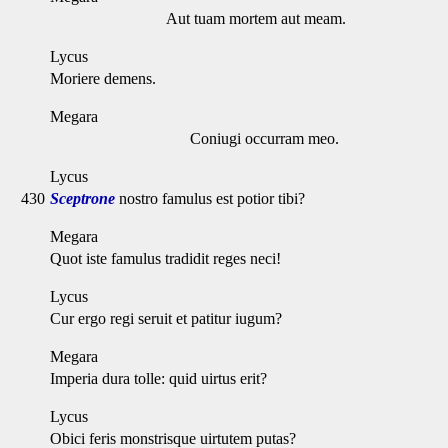
Aut tuam mortem aut meam.
Lycus
Moriere demens.
Megara
Coniugi occurram meo.
Lycus
430
Sceptrone
nostro famulus est potior tibi?
Megara
Quot iste famulus tradidit reges neci!
Lycus
Cur ergo regi seruit et patitur iugum?
Megara
Imperia dura tolle: quid uirtus erit?
Lycus
Obici feris monstrisque uirtutem putas?