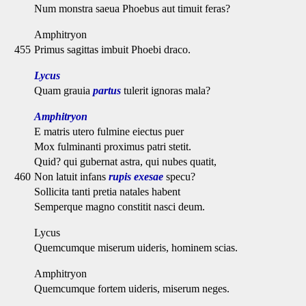
Num monstra saeua Phoebus aut timuit feras?
Amphitryon
455
Primus sagittas imbuit Phoebi draco.
Lycus
Quam grauia
partus
tulerit ignoras mala?
Amphitryon
E matris utero fulmine eiectus puer
Mox fulminanti proximus patri stetit.
Quid? qui gubernat astra, qui nubes quatit,
460
Non latuit infans
rupis exesae
specu?
Sollicita tanti pretia natales habent
Semperque magno constitit nasci deum.
Lycus
Quemcumque miserum uideris, hominem scias.
Amphitryon
Quemcumque fortem uideris, miserum neges.