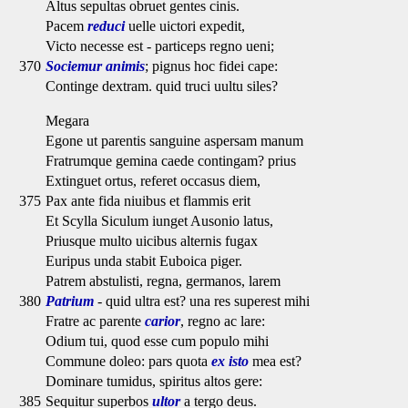
Altus sepultas obruet gentes cinis.
Pacem
reduci
uelle uictori expedit,
Victo necesse est - particeps regno ueni;
370
Sociemur animis
; pignus hoc fidei cape:
Continge dextram. quid truci uultu siles?
Megara
Egone ut parentis sanguine aspersam manum
Fratrumque gemina caede contingam? prius
Extinguet ortus, referet occasus diem,
375
Pax ante fida niuibus et flammis erit
Et Scylla Siculum iunget Ausonio latus,
Priusque multo uicibus alternis fugax
Euripus unda stabit Euboica piger.
Patrem abstulisti, regna, germanos, larem
380
Patrium
- quid ultra est? una res superest mihi
Fratre ac parente
carior
, regno ac lare:
Odium tui, quod esse cum populo mihi
Commune doleo: pars quota
ex isto
mea est?
Dominare tumidus, spiritus altos gere:
385
Sequitur superbos
ultor
a tergo deus.