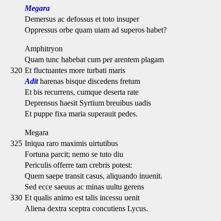
Megara
Demersus ac defossus et toto insuper
Oppressus orbe quam uiam ad superos habet?
Amphitryon
Quam tunc habebat cum per arentem plagam
320
Et fluctuantes more turbati maris
Adit
harenas bisque discedens fretum
Et bis recurrens, cumque deserta rate
Deprensus haesit Syrtium breuibus uadis
Et puppe fixa maria superauit pedes.
Megara
325
Iniqua raro maximis uirtutibus
Fortuna parcit; nemo se tuto diu
Periculis offerre tam crebris potest:
Quem saepe transit casus, aliquando inuenit.
Sed ecce saeuus ac minas uultu gerens
330
Et qualis animo est talis incessu uenit
Aliena dextra sceptra concutiens Lycus.