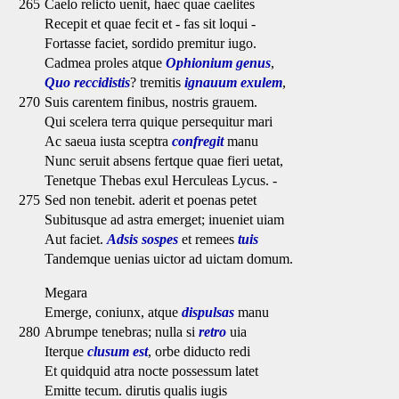
265
Caelo relicto uenit, haec quae caelites
Recepit et quae fecit et - fas sit loqui -
Fortasse faciet, sordido premitur iugo.
Cadmea proles atque
Ophionium genus
,
Quo reccidistis
? tremitis
ignauum exulem
,
270
Suis carentem finibus, nostris grauem.
Qui scelera terra quique persequitur mari
Ac saeua iusta sceptra
confregit
manu
Nunc seruit absens fertque quae fieri uetat,
Tenetque Thebas exul Herculeas Lycus. -
275
Sed non tenebit. aderit et poenas petet
Subitusque ad astra emerget; inueniet uiam
Aut faciet.
Adsis sospes
et remees
tuis
Tandemque uenias uictor ad uictam domum.
Megara
Emerge, coniunx, atque
dispulsas
manu
280
Abrumpe tenebras; nulla si
retro
uia
Iterque
clusum est
, orbe diducto redi
Et quidquid atra nocte possessum latet
Emitte tecum. dirutis qualis iugis