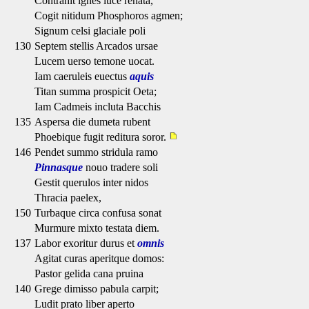
Contrahit ignes luce renata,
Cogit nitidum Phosphoros agmen;
Signum celsi glaciale poli
130
Septem stellis Arcados ursae
Lucem uerso temone uocat.
Iam caeruleis euectus
aquis
Titan summa prospicit Oeta;
Iam Cadmeis incluta Bacchis
135
Aspersa die dumeta rubent
Phoebique fugit reditura soror.
146
Pendet summo stridula ramo
Pinnasque
nouo tradere soli
Gestit querulos inter nidos
Thracia paelex,
150
Turbaque circa confusa sonat
Murmure mixto testata diem.
137
Labor exoritur durus et
omnis
Agitat curas aperitque domos:
Pastor gelida cana pruina
140
Grege dimisso pabula carpit;
Ludit prato liber aperto