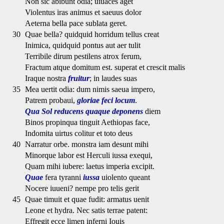
Non sic abibunt odia; uiuaces aget
Violentus iras animus et saeuus dolor
Aeterna bella pace sublata geret.
30
Quae bella? quidquid horridum tellus creat
Inimica, quidquid pontus aut aer tulit
Terribile dirum pestilens atrox ferum,
Fractum atque domitum est. superat et crescit malis
Iraque nostra
fruitur
; in laudes suas
35
Mea uertit odia: dum nimis saeua impero,
Patrem probaui,
gloriae feci locum
.
Qua Sol reducens quaque deponens
diem
Binos propinqua tinguit Aethiopas face,
Indomita uirtus colitur et toto deus
40
Narratur orbe. monstra iam desunt mihi
Minorque labor est Herculi iussa exequi,
Quam mihi iubere: laetus imperia excipit.
Quae
fera tyranni
iussa
uiolento queant
Nocere iuueni? nempe pro telis gerit
45
Quae timuit et quae fudit: armatus uenit
Leone et hydra. Nec satis terrae patent:
Effregit ecce limen inferni Iouis