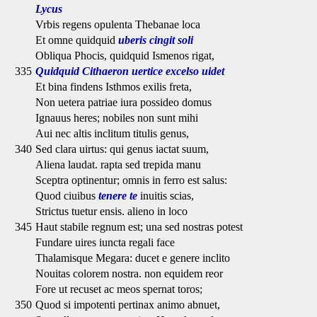
Lycus
Vrbis regens opulenta Thebanae loca
Et omne quidquid
uberis cingit soli
Obliqua Phocis, quidquid Ismenos rigat,
335
Quidquid Cithaeron uertice excelso uidet
Et bina findens Isthmos exilis freta,
Non uetera patriae iura possideo domus
Ignauus heres; nobiles non sunt mihi
Aui nec altis inclitum titulis genus,
340
Sed clara uirtus: qui genus iactat suum,
Aliena laudat. rapta sed trepida manu
Sceptra optinentur; omnis in ferro est salus:
Quod ciuibus
tenere te
inuitis scias,
Strictus tuetur ensis. alieno in loco
345
Haut stabile regnum est; una sed nostras potest
Fundare uires iuncta regali face
Thalamisque Megara: ducet e genere inclito
Nouitas colorem nostra. non equidem reor
Fore ut recuset ac meos spernat toros;
350
Quod si impotenti pertinax animo abnuet,