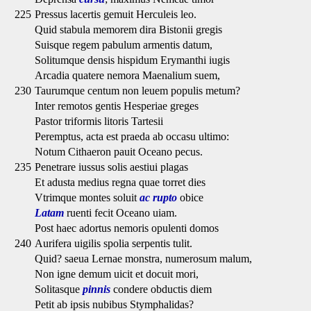
225
Pressus lacertis gemuit Herculeis leo.
Quid stabula memorem dira Bistonii gregis
Suisque regem pabulum armentis datum,
Solitumque densis hispidum Erymanthi iugis
Arcadia quatere nemora Maenalium suem,
230
Taurumque centum non leuem populis metum?
Inter remotos gentis Hesperiae greges
Pastor triformis litoris Tartesii
Peremptus, acta est praeda ab occasu ultimo:
Notum Cithaeron pauit Oceano pecus.
235
Penetrare iussus solis aestiui plagas
Et adusta medius regna quae torret dies
Vtrimque montes soluit
ac rupto
obice
Latam
ruenti fecit Oceano uiam.
Post haec adortus nemoris opulenti domos
240
Aurifera uigilis spolia serpentis tulit.
Quid? saeua Lernae monstra, numerosum malum,
Non igne demum uicit et docuit mori,
Solitasque
pinnis
condere obductis diem
Petit ab ipsis nubibus Stymphalidas?