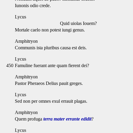
Iunonis odio crede.
Lycus
Quid uiolas Iouem?
Mortale caelo non potest iungi genus.
Amphitryon
Communis ista pluribus causa est deis.
Lycus
450
Famuline fuerant ante quam fierent dei?
Amphitryon
Pastor Pheraeos Delius pauit greges.
Lycus
Sed non per omnes exul errauit plagas.
Amphitryon
Quem profuga
terra mater errante edidit
?
Lycus