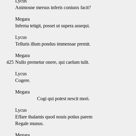
Lycus
Animosne mersus inferis coniunx facit?
Megara
Inferna tetigit, posset ut supera assequi.
Lycus
Telluris illum pondus immensae premit.
Megara
425
Nullo premetur onere, qui caelum tulit.
Lycus
Cogere.
Megara
Cogi qui potest nescit mori.
Lycus
Effare thalamis quod nouis potius parem
Regale munus.
Megara