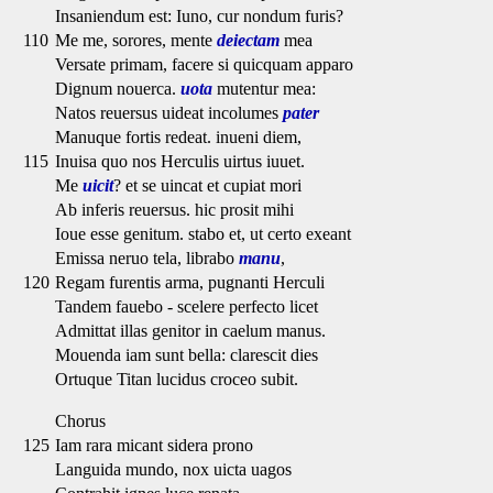
Insaniendum est: Iuno, cur nondum furis?
110
Me me, sorores, mente
deiectam
mea
Versate primam, facere si quicquam apparo
Dignum nouerca.
uota
mutentur mea:
Natos reuersus uideat incolumes
pater
Manuque fortis redeat. inueni diem,
115
Inuisa quo nos Herculis uirtus iuuet.
Me
uicit
? et se uincat et cupiat mori
Ab inferis reuersus. hic prosit mihi
Ioue esse genitum. stabo et, ut certo exeant
Emissa neruo tela, librabo
manu
,
120
Regam furentis arma, pugnanti Herculi
Tandem fauebo - scelere perfecto licet
Admittat illas genitor in caelum manus.
Mouenda iam sunt bella: clarescit dies
Ortuque Titan lucidus croceo subit.
Chorus
125
Iam rara micant sidera prono
Languida mundo, nox uicta uagos