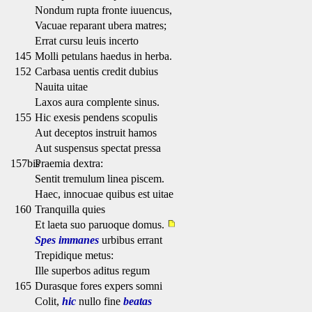
Nondum rupta fronte iuuencus,
Vacuae reparant ubera matres;
Errat cursu leuis incerto
145
Molli petulans haedus in herba.
152
Carbasa uentis credit dubius
Nauita uitae
Laxos aura complente sinus.
155
Hic exesis pendens scopulis
Aut deceptos instruit hamos
Aut suspensus spectat pressa
157bis
Praemia dextra:
Sentit tremulum linea piscem.
Haec, innocuae quibus est uitae
160
Tranquilla quies
Et laeta suo paruoque domus.
Spes immanes
urbibus errant
Trepidique metus:
Ille superbos aditus regum
165
Durasque fores expers somni
Colit,
hic
nullo fine
beatas