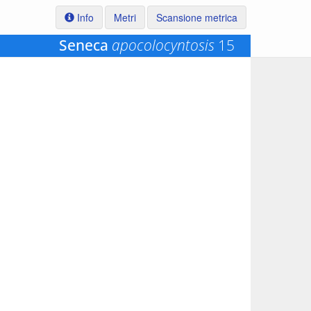
Info
Metri
Scansione metrica
Seneca
apocolocyntosis
15