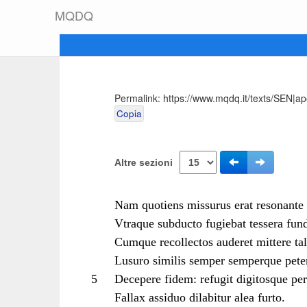
M
Q
D
Q
Permalink:
https://www.mqdq.it/texts/SEN|a
Copia
Altre sezioni
Nam quotiens missurus erat resonante f
Vtraque subducto fugiebat tessera fun
Cumque recollectos auderet mittere tal
Lusuro similis semper semperque peten
5
Decepere fidem: refugit digitosque per
Fallax assiduo dilabitur alea furto.