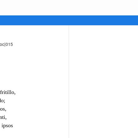
poc|015
ritillo,
do;
os,
ti,
 ipsos