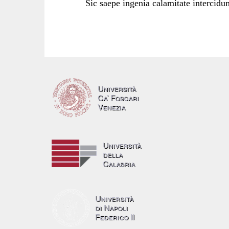
Sic saepe ingenia calamitate intercidun
Università
Ca’ Foscari
Venezia
Università
della
Calabria
Università
di Napoli
Federico II