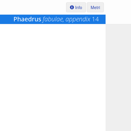
Info
Metri
Phaedrus
fabulae, appendix
14