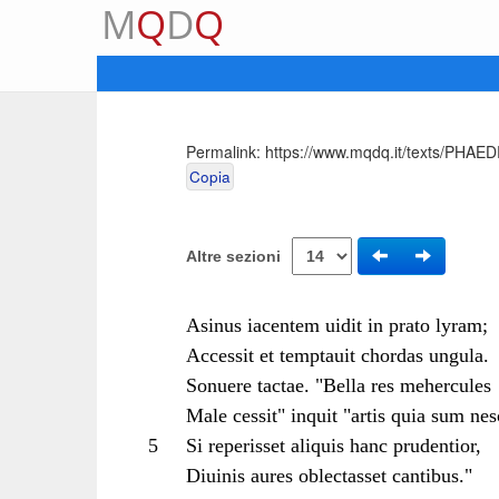
M
Q
D
Q
Permalink:
https://www.mqdq.it/texts/PHAE
Copia
Altre sezioni
Asinus iacentem uidit in prato lyram;
Accessit et temptauit chordas ungula.
Sonuere tactae. "Bella res mehercules
Male cessit" inquit "artis quia sum nes
5
Si reperisset aliquis hanc prudentior,
Diuinis aures oblectasset cantibus."