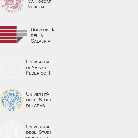
Ca’ Foscari
Venezia
Università
della
Calabria
Università
di Napoli
Federico II
Università
degli Studi
di Parma
Università
degli Studi
di Perugia