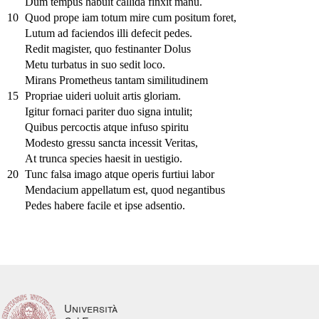
Dum tempus habuit callida finxit manu.
10
Quod prope iam totum mire cum positum foret,
Lutum ad faciendos illi defecit pedes.
Redit magister, quo festinanter Dolus
Metu turbatus in suo sedit loco.
Mirans Prometheus tantam similitudinem
15
Propriae uideri uoluit artis gloriam.
Igitur fornaci pariter duo signa intulit;
Quibus percoctis atque infuso spiritu
Modesto gressu sancta incessit Veritas,
At trunca species haesit in uestigio.
20
Tunc falsa imago atque operis furtiui labor
Mendacium appellatum est, quod negantibus
Pedes habere facile et ipse adsentio.
Università