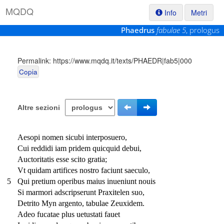
M
Q
D
Q
Info
Metri
Phaedrus
fabulae 5
, prologus
Permalink:
https://www.mqdq.it/texts/PHAEDR|fab5|000
Copia
Altre sezioni
Aesopi nomen sicubi interposuero,
Cui reddidi iam pridem quicquid debui,
Auctoritatis esse scito gratia;
Vt quidam artifices nostro faciunt saeculo,
5
Qui pretium operibus maius inueniunt nouis
Si marmori adscripserunt Praxitelen suo,
Detrito Myn argento, tabulae Zeuxidem.
Adeo fucatae plus uetustati fauet