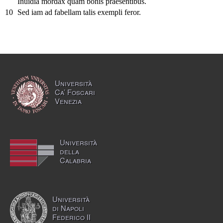
Inuidia mordax quam bonis praesentibus.
10
Sed iam ad fabellam talis exempli feror.
Università
Ca’ Foscari
Venezia
Università
della
Calabria
Università
di Napoli
Federico II