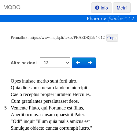
M
Q
D
Q
Info
Metri
Phaedrus
fabulae 4
, 12
Permalink:
https://www.mqdq.it/texts/PHAEDR|fab4|012
Copia
Altre sezioni
Opes inuisae merito sunt forti uiro,
Quia diues arca ueram laudem intercipit.
Caelo receptus propter uirtutem Hercules,
Cum gratulantes persalutasset deos,
5
Veniente Pluto, qui Fortunae est filius,
Auertit oculos. causam quaesiuit Pater.
"Odi" inquit "illum quia malis amicus est
Simulque obiecto cuncta corrumpit lucro."