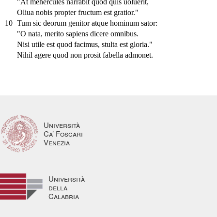
"At mehercules narrabit quod quis uoluerit,
Oliua nobis propter fructum est gratior."
10
Tum sic deorum genitor atque hominum sator:
"O nata, merito sapiens dicere omnibus.
Nisi utile est quod facimus, stulta est gloria."
Nihil agere quod non prosit fabella admonet.
Università
Ca’ Foscari
Venezia
Università
della
Calabria