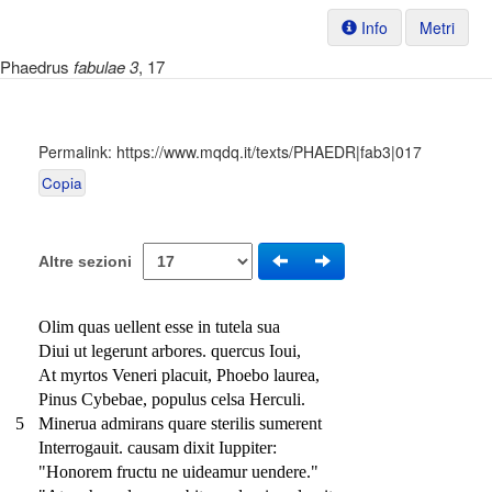
Info
Metri
Phaedrus
fabulae 3
, 17
Permalink:
https://www.mqdq.it/texts/PHAEDR|fab3|017
Copia
Altre sezioni
Olim quas uellent esse in tutela sua
Diui ut legerunt arbores. quercus Ioui,
At myrtos Veneri placuit, Phoebo laurea,
Pinus Cybebae, populus celsa Herculi.
5
Minerua admirans quare sterilis sumerent
Interrogauit. causam dixit Iuppiter:
"Honorem fructu ne uideamur uendere."