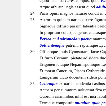
Quod fecunda Ceres campos, quod
Pa
Atque arbusta uagis essent quod
adult
24
Pacis opus, magnos naturae condit in 
25
Astrorum quidam uarias dixere figuras
Signaque diffuso passim labentia cael
In proprium cuiusque genus causasque 
Persea
et
Andromedan
poena
matrem
Soluentemque
patrem, raptamque Lyc
30
Officioque Iouis Cynosuram, lacte Ca
Et furto Cycnum, pietate ad sidera du
Erigonen ictuque Nepam spolioque L
Et morsu Cancrum, Pisces Cythereide 
Lanigerum uicto ducentem sidera pom
35
Ceteraque
ex uariis pendentia casibus 
Aethera per summum uoluerunt fixa re
Quorum carminibus nihil est nisi fabu
Terraque composuit
mundum
quae
pe