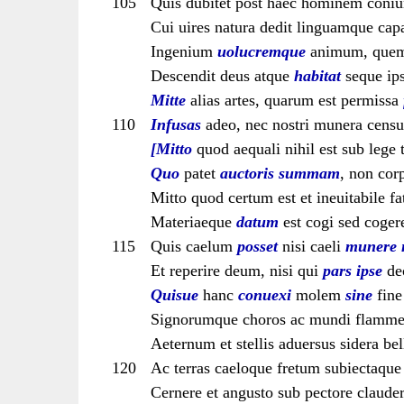
105
Quis dubitet post haec hominem coniu
Cui uires natura dedit linguamque ca
Ingenium
uolucremque
animum, quem
Descendit deus atque
habitat
seque ip
Mitte
alias artes, quarum est permissa
110
Infusas
adeo, nec nostri munera censu
[Mitto
quod aequali nihil est sub lege
Quo
patet
auctoris
summam
, non cor
Mitto quod certum est et ineuitabile 
Materiaeque
datum
est cogi sed coge
115
Quis caelum
posset
nisi caeli
munere 
Et reperire deum, nisi qui
pars ipse
de
Quisue
hanc
conuexi
molem
sine
fin
Signorumque choros ac mundi flammea
Aeternum et stellis aduersus sidera be
120
Ac terras caeloque fretum subiectaque
Cernere et angusto sub pectore claude