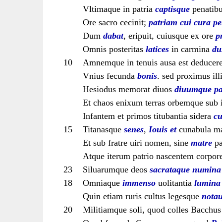
Vltimaque in patria
captisque
penatib
Ore sacro cecinit;
patriam
cui
cura
pe
Dum
dabat
, eripuit, cuiusque ex ore
p
Omnis posteritas
latices
in carmina
du
10
Amnemque in tenuis ausa est deducere
Vnius fecunda
bonis
. sed proximus ill
Hesiodus memorat diuos
diuumque pa
Et chaos enixum terras orbemque sub i
Infantem et primos titubantia sidera
cu
15
Titanasque
senes
,
Iouis
et
cunabula m
Et sub fratre uiri nomen, sine
matre
pa
Atque iterum patrio nascentem corpo
23
Siluarumque deos
sacrataque
numina
18
Omniaque
immenso
uolitantia
lumina
Quin etiam ruris cultus legesque
notau
20
Militiamque soli, quod colles Bacchu