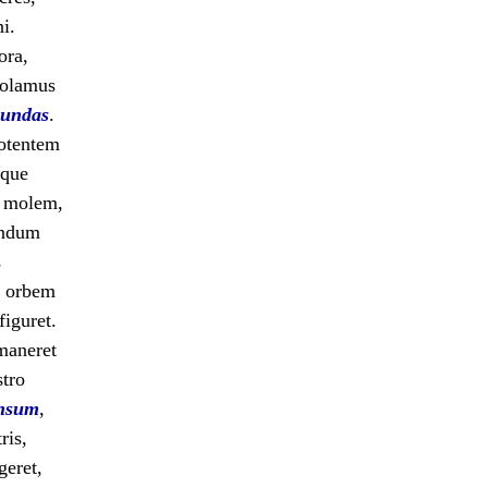
i.
ora,
uolamus
undas
.
otentem
oque
e molem,
undum
s
et orbem
iguret.
maneret
stro
nsum
,
ris,
geret,