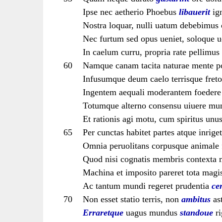
Ipse nec aetherio Phoebus
libauerit
ign
Nostra loquar, nulli uatum debebimus 
Nec furtum sed opus ueniet, soloque 
In caelum curru, propria rate pellimus
60
Namque canam tacita naturae mente p
Infusumque deum caelo terrisque fret
Ingentem aequali moderantem foeder
Totumque alterno consensu uiuere m
Et rationis agi motu, cum spiritus unu
65
Per cunctas habitet partes atque inrig
Omnia peruolitans corpusque animale f
Quod nisi cognatis membris contexta 
Machina et imposito pareret tota magi
Ac tantum mundi regeret prudentia
ce
70
Non esset statio terris, non
ambitus
ast
Erraretque
uagus mundus
standoue
ri