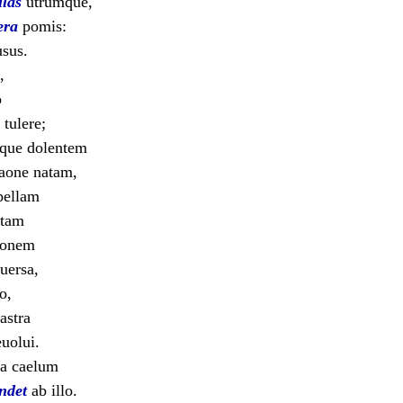
llas
utrumque,
era
pomis:
usus.
,
o
tulere;
que dolentem
aone natam,
pellam
ctam
eonem
uersa,
o,
astra
uolui.
la caelum
ndet
ab illo.