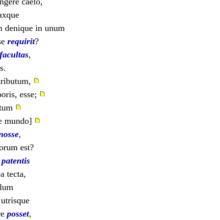
ngere caelo,
paxque
 denique in unum
se
requirit
?
facultas
,
s.
 tributum,
poris, esse;
fatum
re mundo]
nosse
,
orum est?
e
patentis
 tecta,
llum
 utrisque
re
posset
,