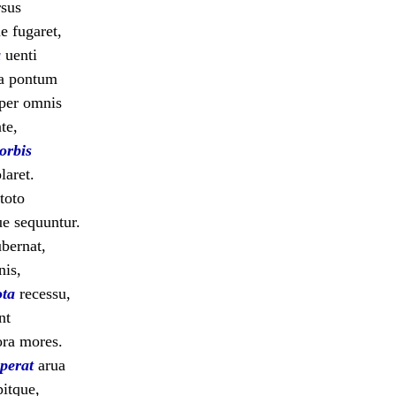
rsus
e fugaret,
a
uenti
na pontum
 per omnis
te,
orbis
laret.
toto
e sequuntur.
ubernat,
nis,
ta
recessu,
nt
ora mores.
perat
arua
pitque,