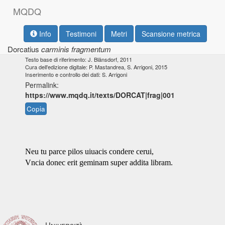
M
Q
D
Q
Info
Testimoni
Metri
Scansione metrica
Dorcatius
carminis fragmentum
Testo base di riferimento: J. Blänsdorf, 2011
Cura dell'edizione digitale: P. Mastandrea, S. Arrigoni, 2015
Inserimento e controllo dei dati: S. Arrigoni
Permalink:
https://www.mqdq.it/texts/DORCAT|frag|001
Copia
Neu tu parce pilos uiuacis condere cerui,
Vncia donec erit geminam super addita libram.
Università