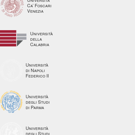
Ca’ Foscari
Venezia
Università
della
Calabria
Università
di Napoli
Federico II
Università
degli Studi
di Parma
Università
degli Studi