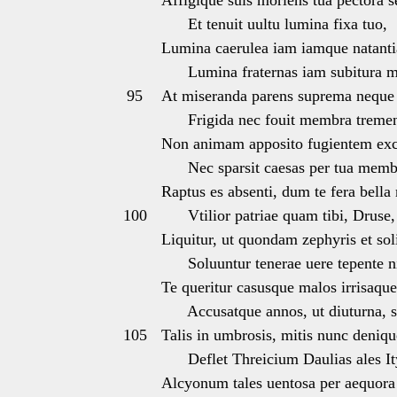
Affigique suis moriens tua pectora s
Et tenuit uultu lumina fixa tuo,
Lumina caerulea iam iamque natanti
Lumina fraternas iam subitura m
95
At miseranda parens suprema neque o
Frigida nec fouit membra trement
Non animam apposito fugientem exce
Nec sparsit caesas per tua memb
Raptus es absenti, dum te fera bella
100
Vtilior patriae quam tibi, Druse, 
Liquitur, ut quondam zephyris et sol
Soluuntur tenerae uere tepente n
Te queritur casusque malos irrisaque
Accusatque annos, ut diuturna, s
105
Talis in umbrosis, mitis nunc denique
Deflet Threicium Daulias ales It
Alcyonum tales uentosa per aequora