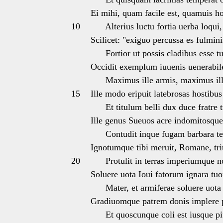
Ei mihi, quam facile est, quamuis h
10
Alterius luctu fortia uerba loqui,
Scilicet: "exiguo percussa es fulmini
Fortior ut possis cladibus esse tu
Occidit exemplum iuuenis uenerabi
Maximus ille armis, maximus ill
15
Ille modo eripuit latebrosas hostibus
Et titulum belli dux duce fratre tu
Ille genus Sueuos acre indomitosqu
Contudit inque fugam barbara ter
Ignotumque tibi meruit, Romane, t
20
Protulit in terras imperiumque n
Soluere uota Ioui fatorum ignara tu
Mater, et armiferae soluere uota
Gradiuomque patrem donis implere 
Et quoscunque coli est iusque pi