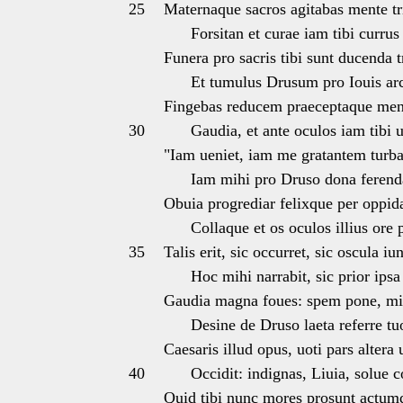
25
Maternaque sacros agitabas mente t
Forsitan et curae iam tibi currus 
Funera pro sacris tibi sunt ducenda 
Et tumulus Drusum pro Iouis arc
Fingebas reducem praeceptaque men
30
Gaudia, et ante oculos iam tibi ui
"Iam ueniet, iam me gratantem turba
Iam mihi pro Druso dona ferend
Obuia progrediar felixque per oppid
Collaque et os oculos illius ore
35
Talis erit, sic occurret, sic oscula iu
Hoc mihi narrabit, sic prior ipsa 
Gaudia magna foues: spem pone, mis
Desine de Druso laeta referre tu
Caesaris illud opus, uoti pars altera u
40
Occidit: indignas, Liuia, solue c
Quid tibi nunc mores prosunt actum