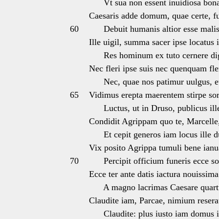
Vt sua non essent inuidiosa bon
Caesaris adde domum, quae certe, fu
60
Debuit humanis altior esse malis
Ille uigil, summa sacer ipse locatus i
Res hominum ex tuto cernere dig
Nec fleri ipse suis nec quenquam fl
Nec, quae nos patimur uulgus, et 
65
Vidimus erepta maerentem stirpe sor
Luctus, ut in Druso, publicus ille
Condidit Agrippam quo te, Marcelle,
Et cepit generos iam locus ille d
Vix posito Agrippa tumuli bene ianua
70
Percipit officium funeris ecce so
Ecce ter ante datis iactura nouissim
A magno lacrimas Caesare quartu
Claudite iam, Parcae, nimium resera
Claudite: plus iusto iam domus is