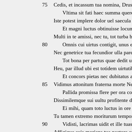
75
Cedis, et incassum tua nomina, Drus
Vltima sit fati haec summa querel
Iste potest implere dolor uel saecula 
Et magni luctus obtinuisse locu
Multi in te amissi, nec tu, tot turba
80
Omnis cui uirtus contigit, unus e
Nec genetrice tua fecundior ulla pa
Tot bona per partus quae dedit u
Heu, par illud ubi est totidem uirtu
Et concors pietas nec dubitatus 
85
Vidimus attonitum fraterna morte 
Pallida promissa flere per ora c
Dissimilemque sui uultu profitente 
Ei mihi, quam toto luctus in ore f
Tu tamen extremo moriturum tempor
90
Vidisti, lacrimas uidit et ille tua