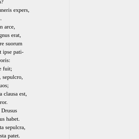
a?
neris expers,
.
n arce,
nus erat,
ere suorum
ipse pati-
oris:
 fuit;
 sepulcro,
uos;
 clausa est,
ror.
a Drusus
s habet.
ta sepulcra,
ta patet.