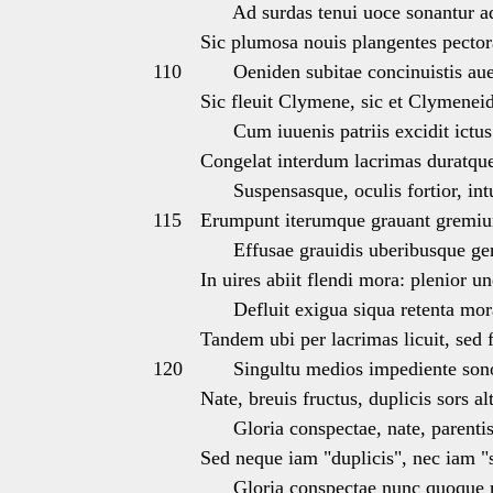
Ad surdas tenui uoce sonantur a
Sic plumosa nouis plangentes pector
110
Oeniden subitae concinuistis aue
Sic fleuit Clymene, sic et Clymeneid
Cum iuuenis patriis excidit ictus
Congelat interdum lacrimas duratqu
Suspensasque, oculis fortior, intu
115
Erumpunt iterumque grauant gremi
Effusae grauidis uberibusque gen
In uires abiit flendi mora: plenior un
Defluit exigua siqua retenta mor
Tandem ubi per lacrimas licuit, sed fl
120
Singultu medios impediente son
Nate, breuis fructus, duplicis sors al
Gloria conspectae, nate, parentis,
Sed neque iam "duplicis", nec iam "s
Gloria conspectae nunc quoque ma