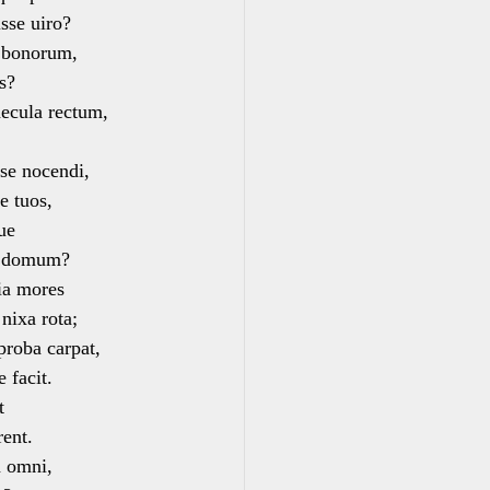
se uiro?
a bonorum,
s?
aecula rectum,
sse nocendi,
 tuos,
ue
e domum?
ia mores
nixa rota;
proba carpat,
 facit.
t
ent.
n omni,