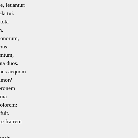
e, leuantur:
a tui.
tota
m.
 bonorum,
ras.
rentum,
na duos.
tibus aequom
amor?
Neronem
oma
dolorem:
uit.
e fratrem
s