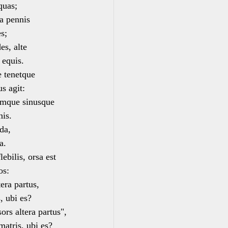
quas;
a pennis
s;
es, alte
 equis.
e tenetque
s agit:
umque sinusque
is.
da,
a.
ebilis, orsa est
os:
tera partus,
 ubi es?
ors altera partus",
tris, ubi es?