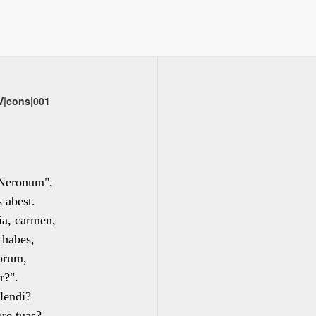
V|cons|001
"Neronum",
 abest.
ia, carmen,
habes,
uorum,
r?".
flendi?
re tuas?