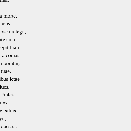
ensit
a morte,
anus.
scula legit,
e sinu;
pit hiatu
ra comas.
 morantur,
tuae.
ibus ictae
iues.
 *tales
uos.
, siluis
yn;
 questus