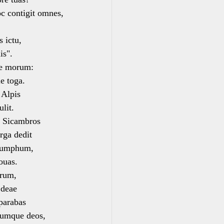
oc contigit omnes,
s ictu,
is".
le morum:
e toga.
 Alpis
lit.
e Sicambros
ga dedit
riumphum,
ouas.
orum,
 deae
parabas
umque deos,