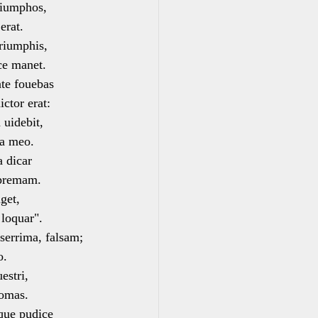
riumphos,
erat.
triumphis,
e manet.
te fouebas
ctor erat:
 uidebit,
a meo.
a dicar
 premam.
nget,
loquar".
errima, falsam;
o.
estri,
omas.
que pudice