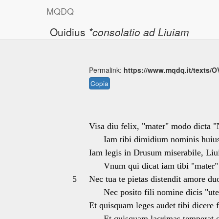
M
Q
D
Q
Ouidius
*consolatio ad Liuiam
Permalink:
https://www.mqdq.it/texts/O
Copia
Visa diu felix, "mater" modo dicta 
Iam tibi dimidium nominis huius
Iam legis in Drusum miserabile, Liu
Vnum qui dicat iam tibi "mater" 
5
Nec tua te pietas distendit amore d
Nec posito fili nomine dicis "ute
Et quisquam leges audet tibi dicere 
Et quisquam lacrimas temperat o