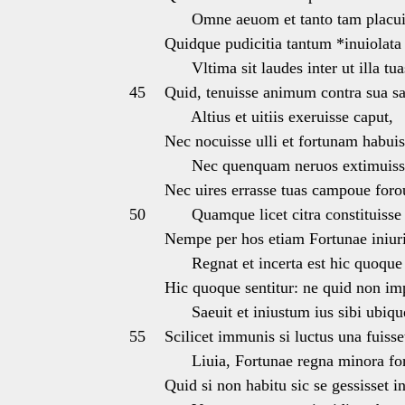
Omne aeuom et tanto tam placuis
Quidque pudicitia tantum *inuiolat
Vltima sit laudes inter ut illa tua
45
Quid, tenuisse animum contra sua s
Altius et uitiis exeruisse caput,
Nec nocuisse ulli et fortunam habui
Nec quenquam neruos extimuisse
Nec uires errasse tuas campoue foro
50
Quamque licet citra constituiss
Nempe per hos etiam Fortunae iniur
Regnat et incerta est hic quoque 
Hic quoque sentitur: ne quid non im
Saeuit et iniustum ius sibi ubique
55
Scilicet immunis si luctus una fuisse
Liuia, Fortunae regna minora for
Quid si non habitu sic se gessisset i