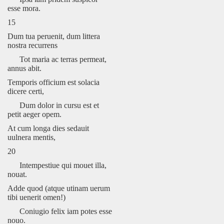
esse mora.
15
Dum tua peruenit, dum littera
nostra recurrens
Tot maria ac terras permeat,
annus abit.
Temporis officium est solacia
dicere certi,
Dum dolor in cursu est et
petit aeger opem.
At cum longa dies sedauit
uulnera mentis,
20
Intempestiue qui mouet illa,
nouat.
Adde quod (atque utinam uerum
tibi uenerit omen!)
Coniugio felix iam potes esse
nouo.