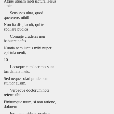
Atque utinam rapti iactura laesus
amici
Sensisses ultra, quod
quererere, nihil!
Non ita dis placuit, qui te
spoliare pudica
Coniuge crudeles non
habuere nefas.
Nuntia nam luctus mihi nuper
epistula uenit,
10
Lectaque cum lacrimis sunt
tua damna meis.
Sed neque solari prudentem
stultior ausim,
Verbaque doctorum nota
referre tibi:
Finitumque tuum, si non ratione,
dolorem
Ipsa iam pridem suspicor