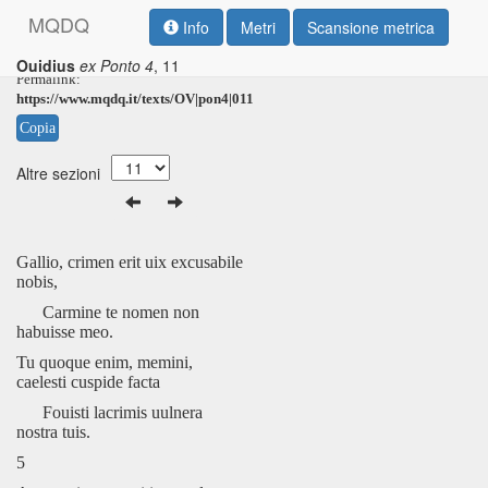
M
Q
D
Q
Info
Metri
Scansione metrica
Ouidius
ex Ponto 4
, 11
Permalink:
https://www.mqdq.it/texts/OV|pon4|011
Copia
Altre sezioni
Gallio, crimen erit uix excusabile
nobis,
Carmine te nomen non
habuisse meo.
Tu quoque enim, memini,
caelesti cuspide facta
Fouisti lacrimis uulnera
nostra tuis.
5