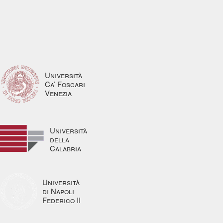
Università
Ca’ Foscari
Venezia
Università
della
Calabria
Università
di Napoli
Federico II