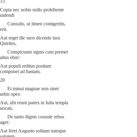
15
Copia nec uobis nullo prohibente
uidendi
Consulis, ut limen contigeritis,
erit.
Aut reget ille suos dicendo iura
Quirites,
Conspicuum signis cum premet
altus ebur:
Aut populi reditus positam
componet ad hastam,
20
Et minui magnae non sinet
urbis opes:
Aut, ubi erunt patres in Iulia templa
uocati,
De tanto dignis consule rebus
aget:
Aut feret Augusto solitam natoque
salutem,