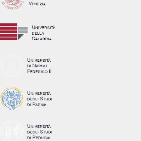
Venezia
Università
della
Calabria
Università
di Napoli
Federico II
Università
degli Studi
di Parma
Università
degli Studi
di Perugia