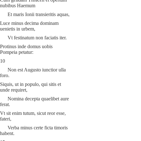
nubibus Haemum
Et maris Ionii transieritis aquas,
Luce minus decima dominam
uenietis in urbem,
Vt festinatum non faciatis iter.
Protinus inde domus uobis
Pompeia petatur:
10
Non est Augusto iunctior ulla
foro.
Siquis, ut in populo, qui sitis et
unde requiret,
Nomina decepta quaelibet aure
ferat.
Vt sit enim tutum, sicut reor esse,
fateri,
Verba minus certe ficta timoris
habent.