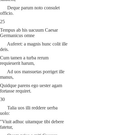
Deque parum noto consulet
officio.
25
Tempus ab his uacuum Caesar
Germanicus omne
Auferet: a magnis hunc colit ille
deis.
Cum tamen a turba rerum
requieuerit harum,
Ad uos mansuetas porriget ille
manus,
Quidque parens ego uester agam
fortasse requiret.
30
Talia uos illi reddere uerba
uolo:
"Viuit adhuc uitamque tibi debere
fatetur,