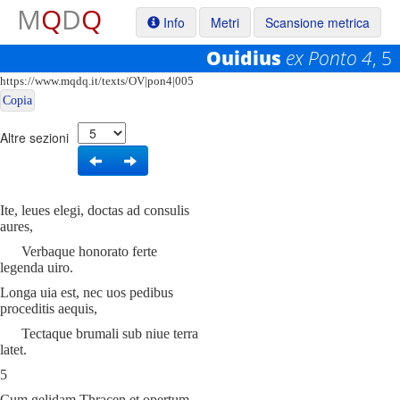
M
Q
D
Q
Info
Metri
Scansione metrica
Ouidius
ex Ponto 4
, 5
Permalink:
https://www.mqdq.it/texts/OV|pon4|005
Copia
Altre sezioni
Ite, leues elegi, doctas ad consulis
aures,
Verbaque honorato ferte
legenda uiro.
Longa uia est, nec uos pedibus
proceditis aequis,
Tectaque brumali sub niue terra
latet.
5
Cum gelidam Thracen et opertum