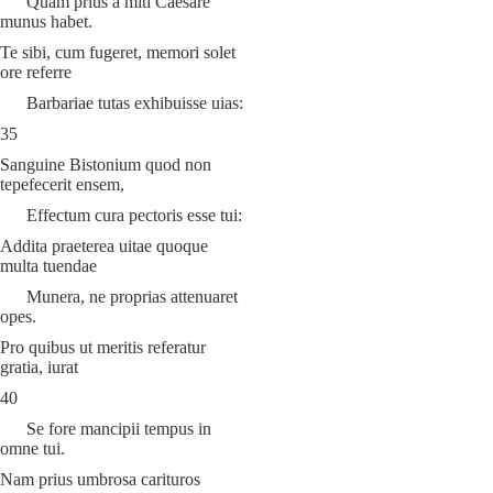
Quam prius a miti Caesare
munus habet.
Te sibi, cum fugeret, memori solet
ore referre
Barbariae tutas exhibuisse uias:
35
Sanguine Bistonium quod non
tepefecerit ensem,
Effectum cura pectoris esse tui:
Addita praeterea uitae quoque
multa tuendae
Munera, ne proprias attenuaret
opes.
Pro quibus ut meritis referatur
gratia, iurat
40
Se fore mancipii tempus in
omne tui.
Nam prius umbrosa carituros