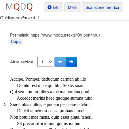
M
Q
D
Q
Info
Metri
Scansione metrica
Ouidius
ex Ponto 4
, 1
Permalink:
https://www.mqdq.it/texts/OV|pon4|001
Copia
Altre sezioni
Accipe, Pompei, deductum carmen ab illo
Debitor est uitae qui tibi, Sexte, suae.
Qui seu non prohibes a me tua nomina poni,
Accedet meritis haec quoque summa tuis:
5
Siue trahis uultus, equidem peccasse fatebor,
Delicti tamen est causa probanda mei.
Non potuit mea mens, quin esset grata, teneri.
Sit precor officio non grauis ira pio.