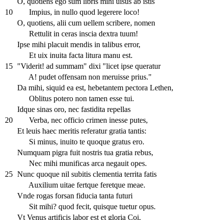
O, quotiens ego sum libris mihi uisus ab istis
10
Impius, in nullo quod legerere loco!
O, quotiens, alii cum uellem scribere, nomen
Rettulit in ceras inscia dextra tuum!
Ipse mihi placuit mendis in talibus error,
Et uix inuita facta litura manu est.
15
"Viderit! ad summam" dixi "licet ipse queratur
A! pudet offensam non meruisse prius."
Da mihi, siquid ea est, hebetantem pectora Lethen,
Oblitus potero non tamen esse tui.
Idque sinas oro, nec fastidita repellas
20
Verba, nec officio crimen inesse putes,
Et leuis haec meritis referatur gratia tantis:
Si minus, inuito te quoque gratus ero.
Numquam pigra fuit nostris tua gratia rebus,
Nec mihi munificas arca negauit opes.
25
Nunc quoque nil subitis clementia territa fatis
Auxilium uitae fertque feretque meae.
Vnde rogas forsan fiducia tanta futuri
Sit mihi? quod fecit, quisque tuetur opus.
Vt Venus artificis labor est et gloria Coi,