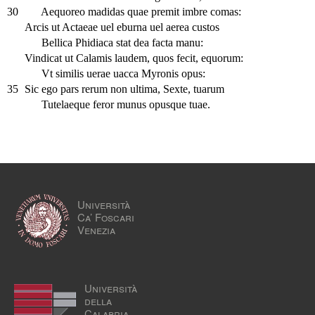
30
Aequoreo madidas quae premit imbre comas:
Arcis ut Actaeae uel eburna uel aerea custos
Bellica Phidiaca stat dea facta manu:
Vindicat ut Calamis laudem, quos fecit, equorum:
Vt similis uerae uacca Myronis opus:
35
Sic ego pars rerum non ultima, Sexte, tuarum
Tutelaeque feror munus opusque tuae.
Università
Ca’ Foscari
Venezia
Università
della
Calabria