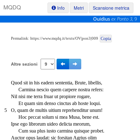
M
Q
D
Q
Info
Metri
Scansione metrica
Ouidius
ex Ponto 3
, 9
Permalink:
https://www.mqdq.it/texts/OV|pon3|009
Copia
Altre sezioni
Quod sit in his eadem sententia, Brute, libellis,
Carmina nescio quem carpere nostra refers:
Nil nisi me terra fruar ut propiore rogare,
Et quam sim denso cinctus ab hoste loqui.
5
O, quam de multis uitium reprehenditur unum!
Hoc peccat solum si mea Musa, bene est.
Ipse ego librorum uideo delicta meorum,
Cum sua plus iusto carmina quisque probet.
Auctor opus laudat: sic forsitan Agrius olim