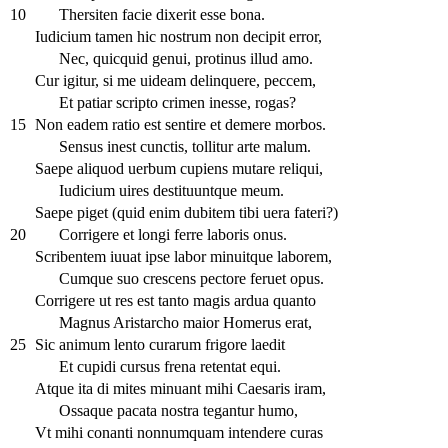
10
Thersiten facie dixerit esse bona.
Iudicium tamen hic nostrum non decipit error,
Nec, quicquid genui, protinus illud amo.
Cur igitur, si me uideam delinquere, peccem,
Et patiar scripto crimen inesse, rogas?
15
Non eadem ratio est sentire et demere morbos.
Sensus inest cunctis, tollitur arte malum.
Saepe aliquod uerbum cupiens mutare reliqui,
Iudicium uires destituuntque meum.
Saepe piget (quid enim dubitem tibi uera fateri?)
20
Corrigere et longi ferre laboris onus.
Scribentem iuuat ipse labor minuitque laborem,
Cumque suo crescens pectore feruet opus.
Corrigere ut res est tanto magis ardua quanto
Magnus Aristarcho maior Homerus erat,
25
Sic animum lento curarum frigore laedit
Et cupidi cursus frena retentat equi.
Atque ita di mites minuant mihi Caesaris iram,
Ossaque pacata nostra tegantur humo,
Vt mihi conanti nonnumquam intendere curas